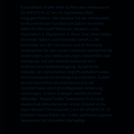
Fussballfans in aller Welt dürften dem Release von
EA SPORTS FC 27 am 25. September 2026
entgegenfiebern. Der neueste Teil der mittlerweile
konkurrenzlosen Fussball-Simulation erscheint
dabei für Microsoft Windows, Amazon Luna,
PlayStation 4, PlayStation 5, Xbox One, Xbox Series,
Nintendo Switch und Nintendo Switch 2. Die
Entwickler von EA Vancouver und EA Romania
versprechen für den neuen Serienteil weitreichende
Änderungen und Verbesserungen. Hinsichtlich des
Gameplays soll der neueste Serienteil eine
realistischere Spielerbewegung, dynamische
Eckbälle, ein verbessertes Angriffsverhalten sowie
eine mannbasierte Verteidigung enthalten. Zudem
wurde hinsichtlich des Karrieremodus der
Transfermarkt einer grundlegenden Änderung
unterzogen. In dem unlängst veröffentlichten
offiziellen "Reveal-Trailer" bekommt ihr in rund
zweieinhalb Minuten einen ersten Einblick in die
Open World ("The Grounds") von EA SPORTS FC 27.
Darüber hinaus bietet der Trailer zahlreiche Ingame-
Sequenzen mit aktuellem Gameplay.