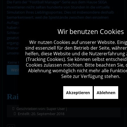
Die Fans der "Football Manager"-Serie aus dem Hause SEGA
investieren nicht selten hunderte von Stunden in die virtuelle
Simulation ihres Lieblingssportes. Dies ist insbesondere deshalb
bemerkenswert, weil die Spielstände zwischen den einzelnen
Auflagen der Traditionsserie nicht übertragen werden können. Wir
haben uns während der zahlreichen Testsessions auf den virtuellen
Wir benutzen Cookies
Schleudersitz eines Teammanagers nach englischem Vorbild
gesetzt. Wie es uns im virtuellen Haifischbecken des Profifußballs
Wir nutzen Cookies auf unserer Website. Eini
ergangen ist und ob wir es den realen Vorbildern auf der
sind essenziell für den Betrieb der Seite, währ
Trainerbank zumindest gleichtun konnten, dass schildern wir in
unserem ausführlichen Testbericht.
helfen, diese Website und die Nutzererfahrung
(Tracking Cookies). Sie können selbst entscheid
Keine Kommentare
Cookies zulassen möchten. Bitte beachten Sie, 
Weiterlesen …
Ablehnung womöglich nicht mehr alle Funktion
Seite zur Verfügung stehen.
Akzeptieren
Ablehnen
Railway Empire - Review (PC)
Geschrieben von:
Super User
Erstellt: 20. September 2018