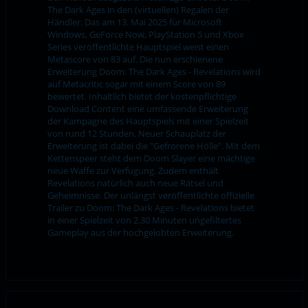
The Dark Ages in den (virtuellen) Regalen der
Händler. Das am 13. Mai 2025 für Microsoft
Windows, GeForce Now, PlayStation 5 und Xbox
Series veröffentlichte Hauptspiel weist einen
Metascore von 83 auf. Die nun erschienene
Erweiterung Doom: The Dark Ages - Revelations wird
auf Metacritic sogar mit einem Score von 89
bewertet. Inhaltlich bietet der kostenpflichtige
Download Content eine umfassende Erweiterung
der Kampagne des Hauptspiels mit einer Spielzeit
von rund 12 Stunden. Neuer Schauplatz der
Erweiterung ist dabei die "Gefrorene Hölle". Mit dem
Kettenspeer steht dem Doom Slayer eine mächtige
neue Waffe zur Verfügung. Zudem enthält
Revelations natürlich auch neue Rätsel und
Geheimnisse. Der unlängst veröffentlichte offizielle
Trailer zu Doom: The Dark Ages - Revelations bietet
in einer Spielzeit von 2.30 Minuten ungefiltertes
Gameplay aus der hochgelobten Erweiterung.