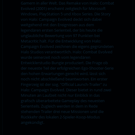
Gamern in aller Welt. Das Remake von Halo: Combat
Evolved (2001) erscheint zeitgleich für Microsoft
Windows, PlayStation 5 und Xbox Series. Die Story
von Halo: Campaign Evolved deckt sich dabei
weitgehend mit den Ereignissen aus dem
legendären ersten Serienteil, der bis heute die
unglaubliche Bewertung von 97 Punkten bei
Metacritic hält. Für die Entwicklung von Halo:
Campaign Evolved zeichnen die eigens gegründeten
Halo Studios verantwortlich. Halo: Combat Evolved
wurde seinerzeit noch vom legendären
Entwicklerstudio Bungie produziert. Die Frage ob
der neueste Teil der erfolgreichen Ego-Shooter-Serie
den hohen Erwartungen gerecht wird, lässt sich
noch nicht abschließend beantworten. Ein erster
Fingerzeig ist der sog. "Official Launch-Trailer" zu
Halo: Campaign Evolved. Dieser bietet in rund zwei
Minuten an Laufzeit nicht nur Einblick in das
grafisch überarbeitete Gameplay des neuesten
Serienteils. Zugleich werden in dem in Rede
stehenden Trailer drei neue Missionen und die
Rückkehr des lokalen 2-Spieler-Koop-Modus
angekündigt.