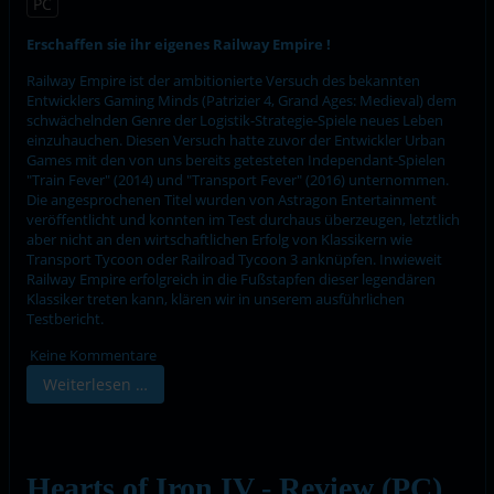
PC
Erschaffen sie ihr eigenes Railway Empire !
Railway Empire ist der ambitionierte Versuch des bekannten
Entwicklers Gaming Minds (Patrizier 4, Grand Ages: Medieval) dem
schwächelnden Genre der Logistik-Strategie-Spiele neues Leben
einzuhauchen. Diesen Versuch hatte zuvor der Entwickler Urban
Games mit den von uns bereits getesteten Independant-Spielen
"Train Fever" (2014) und "Transport Fever" (2016) unternommen.
Die angesprochenen Titel wurden von Astragon Entertainment
veröffentlicht und konnten im Test durchaus überzeugen, letztlich
aber nicht an den wirtschaftlichen Erfolg von Klassikern wie
Transport Tycoon oder Railroad Tycoon 3 anknüpfen. Inwieweit
Railway Empire erfolgreich in die Fußstapfen dieser legendären
Klassiker treten kann, klären wir in unserem ausführlichen
Testbericht.
Keine Kommentare
Weiterlesen …
Hearts of Iron IV - Review (PC)