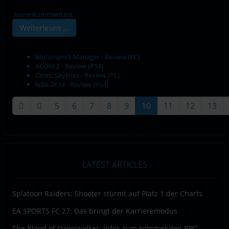
Keine Kommentare
Weiterlesen …
Motorsport Manager - Review (PC)
XCOM 2 - Review (PS4)
Cities: Skylines - Review (PC)
NBA 2K14 - Review (PS4)
5
6
7
8
9
10
11
12
13
Seite 10 von 24
LATEST ARTICLES
Splatoon Raiders: Shooter stürmt auf Platz 1 der Charts
EA SPORTS FC 27: Das bringt der Karrieremodus
The Blood of Dawnwalker: Infos zum kommenden RPG