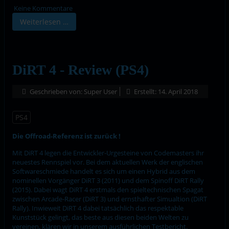
Keine Kommentare
Weiterlesen …
DiRT 4 - Review (PS4)
Geschrieben von:
Super User
Erstellt: 14. April 2018
PS4
Die Offroad-Referenz ist zurück !
Mit DiRT 4 legen die Entwickler-Urgesteine von Codemasters ihr
neuestes Rennspiel vor. Bei dem aktuellen Werk der englischen
Softwareschmiede handelt es sich um einen Hybrid aus dem
nominellen Vorgänger DiRT 3 (2011) und dem Spinoff DiRT Rally
(2015). Dabei wagt DiRT 4 erstmals den spieltechnischen Spagat
zwischen Arcade-Racer (DiRT 3) und ernsthafter Simualtion (DiRT
Rally). Inwieweit DiRT 4 dabei tatsächlich das respektable
Kunststück gelingt, das beste aus diesen beiden Welten zu
vereinen, klären wir in unserem ausführlichen Testbericht.