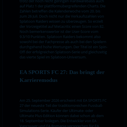
trotz der noch recht geringen Hardwarebasis auch
auf Platz 1 der plattformübergreifenden Charts. Die
Zahlen betreffen die Kalenderwoche vom 20. bis
zum 26 Juli. Doch nicht nur die Verkaufszahlen von
Splatoon Raiders wissen zu überzeugen. So erzielt
der Vorzeigetitel auf Metacritic einen Score von 82.
Noch bemerkenswerter ist der User-Score vom
9.3/10 Punkten. Splatoon Raiders bekommt also
sowohl bei der Fachpresse als auch bei den Spielern
durchgehend hohe Wertungen. Der Titel ist ein Spin-
Off der erfolgreichen Splatoon-Serie und gleichzeitig
das vierte Spiel im Splatoon-Universum.
EA SPORTS FC 27: Das bringt der
Karrieremodus
Am 25. September 2026 erscheint mit EA SPORTS FC
27 der neueste Teil der traditionsreichen Fussball-
Simulations-Serie. Käufer der Ultimate- oder
Ultimate Plus-Edition können dabei schon ab dem
18. September loslegen. Die Entwickler von EA
Vancouver und EA Romania versprechen für EA