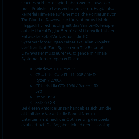
Open-World-Rollenspiel haben weder Entwickler
noch Publisher etwas verlauten lassen. Es gibt also
keinerlei Hinweise auf eine mögliche Portierung von
The Blood of Dawnwalker für Nintendos Hybrid-
Flaggschiff. Technisch greift das Vampir-Rollenspiel
auf die Unreal Engine 5 zurück. Mittlerweile hat der
Entwickler Rebel Wolves auch die PC-
Systemanforderungen seines aktuellen Projekts
veröffentlicht. Zum Spielen von The Blood of
Dawnwalker muss eurer PC folgende minimale
Systemanforderungen erfüllen:
Windows 10, Direct X12
CPU: Intel Core i5 - 11400F / AMD
Ryzen 7 2700X
GPU: Nvidia GTX 1060 / Radeon RX
580
RAM: 16 GB
SSD: 60 GB
Bei diesen Anforderungen handelt es sich um die
aktualisierte Variante die Bandai Namco
Entertainment nach der Optimierung des Spiels
evaluiert hat. Die Angaben inkludieren Upscaling.