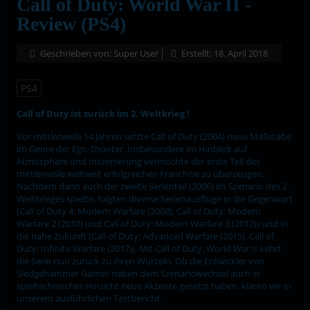
Call of Duty: World War II -
Review (PS4)
Geschrieben von:
Super User
Erstellt: 18. April 2018
PS4
Call of Duty ist zurück im 2. Weltkrieg !
Vor mittlerweile 14 Jahren setzte Call of Duty (2004) neue Maßstäbe
im Genre der Ego-Shooter. Insbesondere im Hinblick auf
Atmosphäre und Inszenierung vermochte der erste Teil des
mittlerweile weltweit erfolgreichen Franchise zu überzeugen.
Nachdem dann auch der zweite Serienteil (2006) im Szenario des 2.
Weltkrieges spielte, folgten diverse Serienausflüge in die Gegenwart
(Call of Duty 4: Modern Warfare (2008), Call of Duty: Modern
Warfare 2 (2010) und Call of Duty: Modern Warfare 3 (2012)) und in
die nahe Zukunft (Call of Duty: Advanced Warfare (2015), Call of
Duty: Infinite Warfare (2017)). Mit Call of Duty: World War II kehrt
die Serie nun zurück zu ihren Wurzeln. Ob die Entwickler von
Sledgehammer Games neben dem Szenariowechsel auch in
spieltechnischer Hinsicht neue Akzente gesetzt haben, klären wir in
unserem ausführlichen Testbericht.