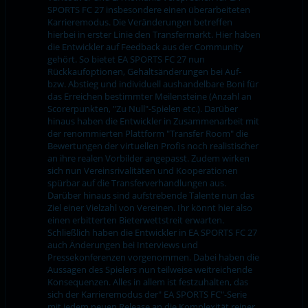
SPORTS FC 27 insbesondere einen überarbeiteten
Karrieremodus. Die Veränderungen betreffen
hierbei in erster Linie den Transfermarkt. Hier haben
die Entwickler auf Feedback aus der Community
gehört. So bietet EA SPORTS FC 27 nun
Rückkaufoptionen, Gehaltsänderungen bei Auf-
bzw. Abstieg und individuell aushandelbare Boni für
das Erreichen bestimmter Meilensteine (Anzahl an
Scorerpunkten, "Zu Null"-Spielen etc.). Darüber
hinaus haben die Entwickler in Zusammenarbeit mit
der renommierten Plattform "Transfer Room" die
Bewertungen der virtuellen Profis noch realistischer
an ihre realen Vorbilder angepasst. Zudem wirken
sich nun Vereinsrivalitäten und Kooperationen
spürbar auf die Transferverhandlungen aus.
Darüber hinaus sind aufstrebende Talente nun das
Ziel einer Vielzahl von Vereinen. Ihr könnt hier also
einen erbitterten Bieterwettstreit erwarten.
Schließlich haben die Entwickler in EA SPORTS FC 27
auch Änderungen bei Interviews und
Pressekonferenzen vorgenommen. Dabei haben die
Aussagen des Spielers nun teilweise weitreichende
Konsequenzen. Alles in allem ist festzuhalten, das
sich der Karrieremodus der" EA SPORTS FC"-Serie
mit jedem neuen Release an die Komplexität reiner