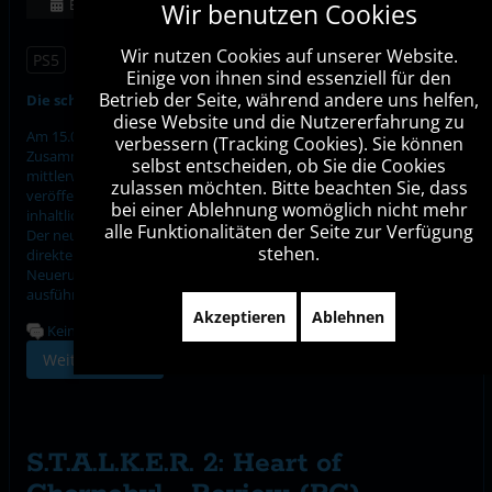
Erstellt: 08. September 2025
Wir benutzen Cookies
Wir nutzen Cookies auf unserer Website.
PS5
important
Einige von ihnen sind essenziell für den
Betrieb der Seite, während andere uns helfen,
Die schmerzhafte Geburt des Doom-Slayers ist vollendet !
diese Website und die Nutzererfahrung zu
Am 15.05.2025 hat der Kult-Entwickler id Software in
verbessern (Tracking Cookies). Sie können
Zusammenarbeit mit dem Publisher Bethesda Softworks den
selbst entscheiden, ob Sie die Cookies
mittlerweile dritten Teil der modernen Doom-Triologie
zulassen möchten. Bitte beachten Sie, dass
veröffentlicht. Bei Doom: The Dark Ages handelt es sich dabei
bei einer Ablehnung womöglich nicht mehr
inhaltlich um das Sequel zu Doom (2016) und Doom: Eternal (2020).
alle Funktionalitäten der Seite zur Verfügung
Der neueste Serienteil spielt sich dabei deutlich anders als noch der
stehen.
direkte Vorgänger. Inwieweit die von id Software implementierten
Neuerungen überzeugen können, klären wir in unserem
ausführlichen Testbericht.
Akzeptieren
Ablehnen
Keine Kommentare
Weiterlesen …
S.T.A.L.K.E.R. 2: Heart of