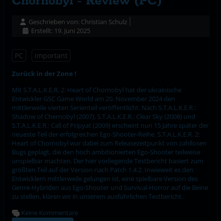
Chornobyl - Review (PC)
Geschrieben von:
Christian Schulz
Erstellt: 19. Juni 2025
PC
important
Zurück in der Zone !
Mit S.T.A.L.K.E.R. 2: Heart of Chornobyl hat der ukrainische
Entwickler GSC Game World am 20. November 2024 den
mittlerweile vierten Serienteil veröffentlicht. Nach S.T.A.L.K.E.R.:
Shadow of Chernobyl (2007), S.T.A.L.K.E.R.: Clear Sky (2008) und
S.T.A.L.K.E.R.: Call of Pripyat (2009) erscheint nun 15 Jahre später der
neueste Teil der erfolgreichen Ego-Shooter-Reihe. S.T.A.L.K.E.R. 2:
Heart of Chornobyl war dabei zum Releasezeitpunkt von zahllosen
Bugs geplagt, die den hoch ambitionierten Ego-Shooter teilweise
unspielbar machten. Der hier vorliegende Testbericht basiert zum
größten Teil auf der Version nach Patch 1.4.2. Inwieweit es den
Entwicklern mittlerweile gelungen ist, eine spielbare Version des
Genre-Hybriden aus Ego-Shooter und Survival-Horror auf die Beine
zu stellen, klären wir in unserem ausführlichen Testbericht.
Keine Kommentare