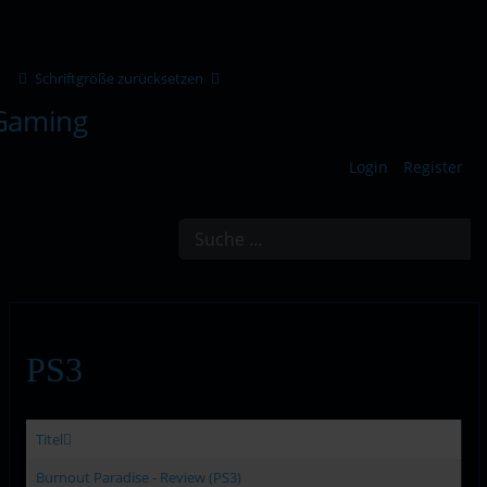
Schriftgröße zurücksetzen
Login
Register
Suchen
PS3
Titel
Burnout Paradise - Review (PS3)