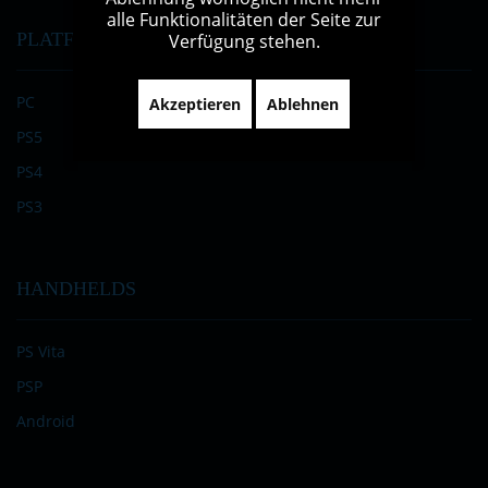
alle Funktionalitäten der Seite zur
PLATFORMS
Verfügung stehen.
PC
Akzeptieren
Ablehnen
PS5
PS4
PS3
HANDHELDS
PS Vita
PSP
Android