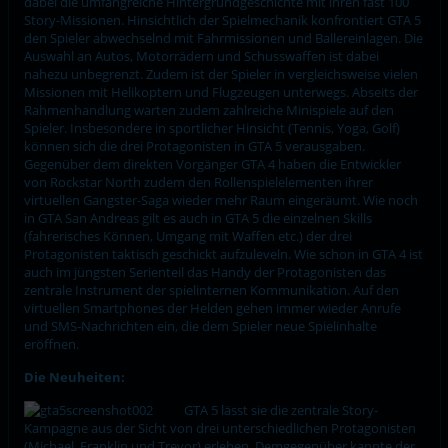
dabei die umfangreiche Hintergrundgeschichte mit ihren fast 100
Story-Missionen. Hinsichtlich der Spielmechanik konfrontiert GTA 5
den Spieler abwechselnd mit Fahrmissionen und Ballereinlagen. Die
Auswahl an Autos, Motorrädern und Schusswaffen ist dabei
nahezu unbegrenzt. Zudem ist der Spieler in vergleichsweise vielen
Missionen mit Helikoptern und Flugzeugen unterwegs. Abseits der
Rahmenhandlung warten zudem zahlreiche Minispiele auf den
Spieler. Insbesondere in sportlicher Hinsicht (Tennis, Yoga, Golf)
können sich die drei Protagonisten in GTA 5 verausgaben.
Gegenüber dem direkten Vorgänger GTA 4 haben die Entwickler
von Rockstar North zudem den Rollenspielelementen ihrer
virtuellen Gangster-Saga wieder mehr Raum eingeräumt. Wie noch
in GTA San Andreas gilt es auch in GTA 5 die einzelnen Skills
(fahrerisches Können, Umgang mit Waffen etc.) der drei
Protagonisten taktisch geschickt aufzuleveln. Wie schon in GTA 4 ist
auch im jüngsten Serienteil das Handy der Protagonisten das
zentrale Instrument der spielinternen Kommunikation. Auf den
virtuellen Smartphones der Helden gehen immer wieder Anrufe
und SMS-Nachrichten ein, die dem Spieler neue Spielinhalte
eröffnen.
Die Neuheiten:
GTA 5 lässt sie die zentrale Story-
Kampagne aus der Sicht von drei unterschiedlichen Protagonisten
(Michael, Franklin und Trevor) erleben. Demgegenüber kannte der