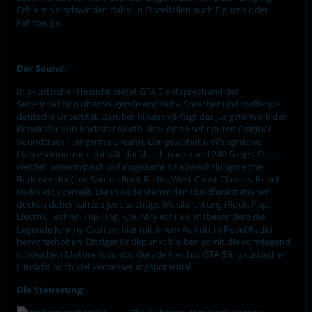
Fehlern verschwinden dabei in Einzelfällen auch Figuren oder
Fahrzeuge.
Der Sound:
In akustischer Hinsicht bietet GTA 5 entsprechend der
Serientradition überzeugende englische Sprecher und treffende
deutsche Untertitel. Darüber hinaus verfügt das jüngste Werk der
Entwickler von Rockstar North über einen sehr guten Original-
Soundtrack (Tangerine Dream). Der gewohnt umfangreiche
Lizenzsoundtrack enthält darüber hinaus rund 240 Songs. Diese
werden serientypisch auf insgesamt 18 abwechslungsreiche
Radiosender (Los Santos Rock Radio, West Coast Classics, Rebel
Radio etc.) verteilt. Die in Rede stehenden Rundfunkstationen
decken dabei nahezu jede wichtige Musikrichtung (Rock, Pop,
Electro, Techno, Hip Hop, Country etc.) ab. Insbesondere die
Legende Johnny Cash sei hier mit ihrem Auftritt in Rebel Radio
hervorgehoben. Einziger Kritikpunkt bleiben somit die vorwiegend
schwachen Motorensounds. Gerade hier hat GTA 5 in akustischer
Hinsicht noch viel Verbesserungspotential.
Die Steuerung: