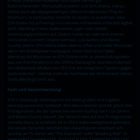
in Rede stehenden Anwesen sind dabei Teil des gut
funktionierenden "Wirtschaftssystems" von GTA Online. Hierzu
zählen auch die allgegenwärtigen Mikrotransaktionen ("Pay-to-
Shortcut"). In technischer Hinsicht ist positiv zu erwähnen, dass
GTA Online bis auf wenige Ausnahmen mittlerweile erfreulich lagfrei
läuft. Allerdings treten stellenweise Login- oder initiale
Verbindungsprobleme auf. Zudem haben wir während unseres
Tests einen Content Creator vermisst. Los Santos und Blaine
County sind in GTA Online dabei ebenso offen und voller Missionen
wie in der Einzelspieler-Kampagne. Unter dem Strich fallen
allerdings die Missionen in GTA Online nicht so abwechslungsreich
aus, wie ihre Pendants in der Offline-Kampagne. Eine Besonderheit
des Multiplayer-Modus von GTA 5 ist das integrierte "System gegen
Spielverderber". Hierbei steht der Nachweis der Wirksamkeit dieses
Tools allerdings noch aus.
Fazit und Gesamtwertung:
GTA 5 überzeugt serientypisch mit einer großen und zugleich
lebendig wirkenden Spielwelt. Eine Besonderheit sind die gleich drei
Protagonisten, die der Spieler bei seinem Ausflug nach Los Santos
und Blaine County steuert. Der Versuch eine auf drei Protagonisten
verteilte Story zu erzählen, ist in GTA 5 dabei weitgehend gelungen.
Die soziale Dynamik zwischen den Hauptfiguren orientiert sich
spürbar an TV-Serien wie "The Sopranos" oder "Breaking Bad". Es
verwundert insoweit nicht, dass sich in GTA 5 zahlreiche Film- und