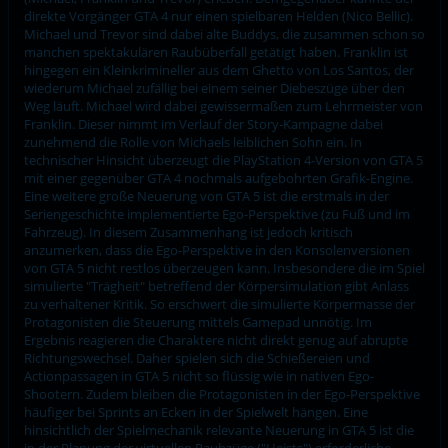
direkte Vorgänger GTA 4 nur einen spielbaren Helden (Nico Bellic).
Michael und Trevor sind dabei alte Buddys, die zusammen schon so
manchen spektakulären Raubüberfall getätigt haben. Franklin ist
hingegen ein Kleinkrimineller aus dem Ghetto von Los Santos, der
wiederum Michael zufällig bei einem seiner Diebeszüge über den
Weg läuft. Michael wird dabei gewissermaßen zum Lehrmeister von
Franklin. Dieser nimmt im Verlauf der Story-Kampagne dabei
zunehmend die Rolle von Michaels leiblichen Sohn ein. In
technischer Hinsicht überzeugt die PlayStation 4-Version von GTA 5
mit einer gegenüber GTA 4 nochmals aufgebohrten Grafik-Engine.
Eine weitere große Neuerung von GTA 5 ist die erstmals in der
Seriengeschichte implementierte Ego-Perspektive (zu Fuß und im
Fahrzeug). In diesem Zusammenhang ist jedoch kritisch
anzumerken, dass die Ego-Perspektive in den Konsolenversionen
von GTA 5 nicht restlos überzeugen kann. Insbesondere die im Spiel
simulierte "Trägheit" betreffend der Körpersimulation gibt Anlass
zu verhaltener Kritik. So erschwert die simulierte Körpermasse der
Protagonisten die Steuerung mittels Gamepad unnötig. Im
Ergebnis reagieren die Charaktere nicht direkt genug auf abrupte
Richtungswechsel. Daher spielen sich die Schießereien und
Actionpassagen in GTA 5 nicht so flüssig wie in nativen Ego-
Shootern. Zudem bleiben die Protagonisten in der Ego-Perspektive
häufiger bei Sprints an Ecken in der Spielwelt hängen. Eine
hinsichtlich der Spielmechanik relevante Neuerung in GTA 5 ist die
in der Planung der virtuellen Raubzüge ("Heists") erforderliche