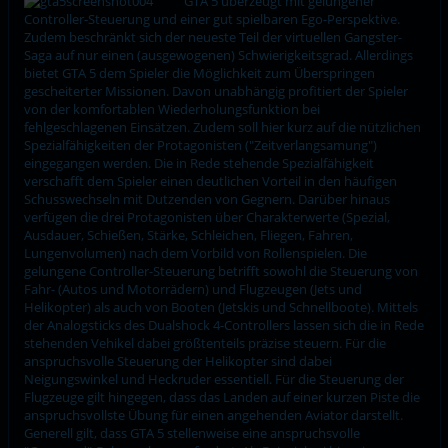
GTA 5 überzeugt mit gelungener
Controller-Steuerung und einer gut spielbaren Ego-Perspektive.
Zudem beschränkt sich der neueste Teil der virtuellen Gangster-
Saga auf nur einen (ausgewogenen) Schwierigkeitsgrad. Allerdings
bietet GTA 5 dem Spieler die Möglichkeit zum Überspringen
gescheiterter Missionen. Davon unabhängig profitiert der Spieler
von der komfortablen Wiederholungsfunktion bei
fehlgeschlagenen Einsätzen. Zudem soll hier kurz auf die nützlichen
Spezialfähigkeiten der Protagonisten ("Zeitverlangsamung")
eingegangen werden. Die in Rede stehende Spezialfähigkeit
verschafft dem Spieler einen deutlichen Vorteil in den häufigen
Schusswechseln mit Dutzenden von Gegnern. Darüber hinaus
verfügen die drei Protagonisten über Charakterwerte (Spezial,
Ausdauer, Schießen, Stärke, Schleichen, Fliegen, Fahren,
Lungenvolumen) nach dem Vorbild von Rollenspielen. Die
gelungene Controller-Steuerung betrifft sowohl die Steuerung von
Fahr- (Autos und Motorrädern) und Flugzeugen (Jets und
Helikopter) als auch von Booten (Jetskis und Schnellboote). Mittels
der Analogsticks des Dualshock 4-Controllers lassen sich die in Rede
stehenden Vehikel dabei größtenteils präzise steuern. Für die
anspruchsvolle Steuerung der Helikopter sind dabei
Neigungswinkel und Heckruder essentiell. Für die Steuerung der
Flugzeuge gilt hingegen, dass das Landen auf einer kurzen Piste die
anspruchsvollste Übung für einen angehenden Aviator darstellt.
Generell gilt, dass GTA 5 stellenweise eine anspruchsvolle