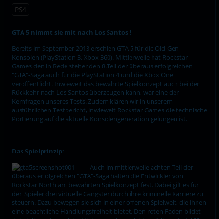
PS4
GTA 5 nimmt sie mit nach Los Santos !
Bereits im September 2013 erschien GTA 5 für die Old-Gen-
Konsolen (PlayStation 3, Xbox 360). Mittlerweile hat Rockstar
Games den in Rede stehenden 8.Teil der überaus erfolgreichen
"GTA"-Saga auch für die PlayStation 4 und die Xbox One
veröffentlicht. Inwieweit das bewährte Spielkonzept auch bei der
Rückkehr nach Los Santos überzeugen kann, war eine der
Kernfragen unseres Tests. Zudem klären wir in unserem
ausführlichen Testbericht, inwieweit Rockstar Games die technische
Portierung auf die aktuelle Konsolengeneration gelungen ist.
Das Spielprinzip:
Auch im mittlerweile achten Teil der
überaus erfolgreichen "GTA"-Saga halten die Entwickler von
Rockstar North am bewährten Spielkonzept fest. Dabei gilt es für
den Spieler drei virtuelle Gangster durch ihre kriminelle Karriere zu
steuern. Dazu bewegen sie sich in einer offenen Spielwelt, die ihnen
eine beachtliche Handlungsfreiheit bietet. Den roten Faden bildet