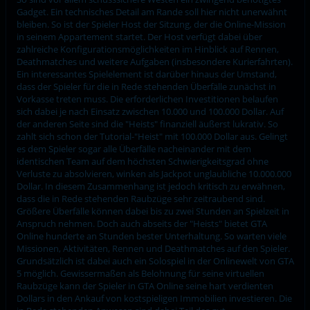
Gadget. Ein technisches Detail am Rande soll hier nicht unerwähnt
bleiben. So ist der Spieler Host der Sitzung, der die Online-Mission
in seinem Appartement startet. Der Host verfügt dabei über
zahlreiche Konfigurationsmöglichkeiten im Hinblick auf Rennen,
Deathmatches und weitere Aufgaben (insbesondere Kurierfahrten).
Ein interessantes Spielelement ist darüber hinaus der Umstand,
dass der Spieler für die in Rede stehenden Überfälle zunächst in
Vorkasse treten muss. Die erforderlichen Investitionen belaufen
sich dabei je nach Einsatz zwischen 10.000 und 100.000 Dollar. Auf
der anderen Seite sind die "Heists" finanziell äußerst lukrativ. So
zahlt sich schon der Tutorial-"Heist" mit 100.000 Dollar aus. Gelingt
es dem Spieler sogar alle Überfälle nacheinander mit dem
identischen Team auf dem höchsten Schwierigkeitsgrad ohne
Verluste zu absolvieren, winken als Jackpot unglaubliche 10.000.000
Dollar. In diesem Zusammenhang ist jedoch kritisch zu erwähnen,
dass die in Rede stehenden Raubzüge sehr zeitraubend sind.
Größere Überfälle können dabei bis zu zwei Stunden an Spielzeit in
Anspruch nehmen. Doch auch abseits der "Heists" bietet GTA
Online hunderte an Stunden bester Unterhaltung. So warten viele
Missionen, Aktivitäten, Rennen und Deathmatches auf den Spieler.
Grundsätzlich ist dabei auch ein Solospiel in der Onlinewelt von GTA
5 möglich. Gewissermaßen als Belohnung für seine virtuellen
Raubzüge kann der Spieler in GTA Online seine hart verdienten
Dollars in den Ankauf von kostspieligen Immobilien investieren. Die