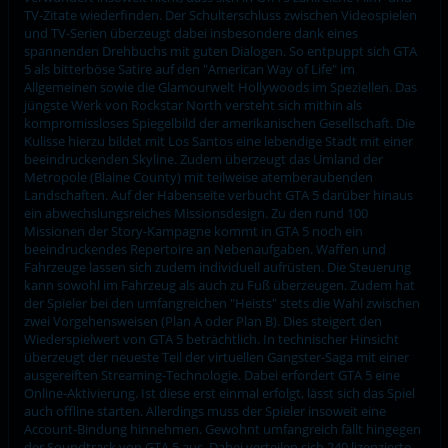
TV-Zitate wiederfinden. Der Schulterschluss zwischen Videospielen
und TV-Serien überzeugt dabei insbesondere dank eines
spannenden Drehbuchs mit guten Dialogen. So entpuppt sich GTA
5 als bitterböse Satire auf den "American Way of Life" im
Allgemeinen sowie die Glamourwelt Hollywoods im Speziellen. Das
jüngste Werk von Rockstar North versteht sich mithin als
kompromissloses Spiegelbild der amerikanischen Gesellschaft. Die
Kulisse hierzu bildet mit Los Santos eine lebendige Stadt mit einer
beeindruckenden Skyline. Zudem überzeugt das Umland der
Metropole (Blaine County) mit teilweise atemberaubenden
Landschaften. Auf der Habenseite verbucht GTA 5 darüber hinaus
ein abwechslungsreiches Missionsdesign. Zu den rund 100
Missionen der Story-Kampagne kommt in GTA 5 noch ein
beeindruckendes Repertoire an Nebenaufgaben. Waffen und
Fahrzeuge lassen sich zudem individuell aufrüsten. Die Steuerung
kann sowohl im Fahrzeug als auch zu Fuß überzeugen. Zudem hat
der Spieler bei den umfangreichen "Heists" stets die Wahl zwischen
zwei Vorgehensweisen (Plan A oder Plan B). Dies steigert den
Wiederspielwert von GTA 5 beträchtlich. In technischer Hinsicht
überzeugt der neueste Teil der virtuellen Gangster-Saga mit einer
ausgereiften Streaming-Technologie. Dabei erfordert GTA 5 eine
Online-Aktivierung. Ist diese erst einmal erfolgt, lässt sich das Spiel
auch offline starten. Allerdings muss der Spieler insoweit eine
Account-Bindung hinnehmen. Gewohnt umfangreich fällt hingegen
der Soundtrack von GTA 5 aus. Dabei verteilen sich 240 lizenzierte