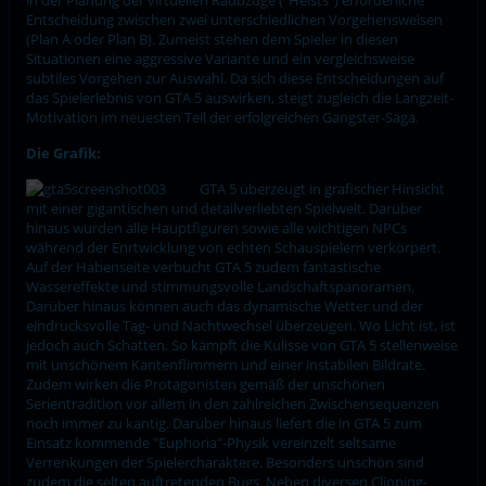
Entscheidung zwischen zwei unterschiedlichen Vorgehensweisen
(Plan A oder Plan B). Zumeist stehen dem Spieler in diesen
Situationen eine aggressive Variante und ein vergleichsweise
subtiles Vorgehen zur Auswahl. Da sich diese Entscheidungen auf
das Spielerlebnis von GTA 5 auswirken, steigt zugleich die Langzeit-
Motivation im neuesten Teil der erfolgreichen Gangster-Saga.
Die Grafik:
GTA 5 überzeugt in grafischer Hinsicht
mit einer gigantischen und detailverliebten Spielwelt. Darüber
hinaus wurden alle Hauptfiguren sowie alle wichtigen NPCs
während der Enrtwicklung von echten Schauspielern verkörpert.
Auf der Habenseite verbucht GTA 5 zudem fantastische
Wassereffekte und stimmungsvolle Landschaftspanoramen.
Darüber hinaus können auch das dynamische Wetter und der
eindrucksvolle Tag- und Nachtwechsel überzeugen. Wo Licht ist, ist
jedoch auch Schatten. So kämpft die Kulisse von GTA 5 stellenweise
mit unschönem Kantenflimmern und einer instabilen Bildrate.
Zudem wirken die Protagonisten gemäß der unschönen
Serientradition vor allem in den zahlreichen Zwischensequenzen
noch immer zu kantig. Darüber hinaus liefert die in GTA 5 zum
Einsatz kommende "Euphoria"-Physik vereinzelt seltsame
Verrenkungen der Spielercharaktere. Besonders unschön sind
zudem die selten auftretenden Bugs. Neben diversen Clipping-