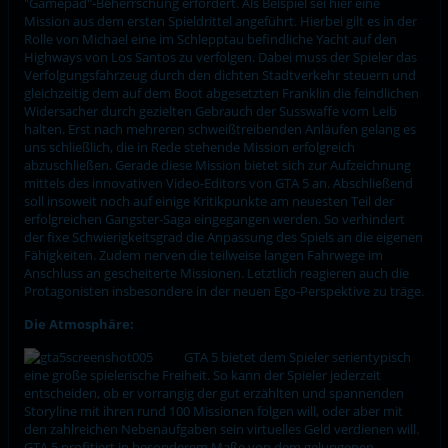
"Gamepad"-Beherrschung erfordert. Als Beispiel sei hier eine
Mission aus dem ersten Spieldrittel angeführt. Hierbei gilt es in der
Rolle von Michael eine im Schlepptau befindliche Yacht auf den
Highways von Los Santos zu verfolgen. Dabei muss der Spieler das
Verfolgungsfahrzeug durch den dichten Stadtverkehr steuern und
gleichzeitig dem auf dem Boot abgesetzten Franklin die feindlichen
Widersacher durch gezielten Gebrauch der Susswaffe vom Leib
halten. Erst nach mehreren schweißtreibenden Anläufen gelang es
uns schließlich, die in Rede stehende Mission erfolgreich
abzuschließen. Gerade diese Mission bietet sich zur Aufzeichnung
mittels des innovativen Video-Editors von GTA 5 an. Abschließend
soll insoweit noch auf einige Kritikpunkte am neuesten Teil der
erfolgreichen Gangster-Saga eingegangen werden. So verhindert
der fixe Schwierigkeitsgrad die Anpassung des Spiels an die eigenen
Fähigkeiten. Zudem nerven die teilweise langen Fahrwege im
Anschluss an gescheiterte Missionen. Letztlich reagieren auch die
Protagonisten insbesondere in der neuen Ego-Perspektive zu träge.
Die Atmosphäre:
GTA 5 bietet dem Spieler serientypisch
eine große spielerische Freiheit. So kann der Spieler jederzeit
entscheiden, ob er vorrangig der gut erzählten und spannenden
Storyline mit ihren rund 100 Missionen folgen will, oder aber mit
den zahlreichen Nebenaufgaben sein virtuelles Geld verdienen will.
GTA 5 profitiert in besonderem Maße von dem gelungenen