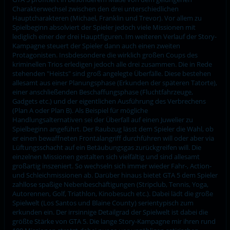
Charakterwechsel zwischen den drei unterschiedlichen
Hauptcharakteren (Michael, Franklin und Trevor). Vor allem zu
Spielbeginn absolviert der Spieler jedoch viele Missionen mit
lediglich einer der drei Hauptfiguren. Im weiteren Verlauf der Story-
Kampagne steuert der Spieler dann auch einen zweiten
Protagonisten. Insbdesondere die wirklich großen Coups des
kriminellen Trios erledigen jedoch alle drei zusammen. Die in Rede
stehenden "Heists" sind groß angelegte Überfälle. Diese bestehen
allesamt aus einer Planungsphase (Erkunden der späteren Tatorte),
einer anschließenden Beschaffungsphase (Fluchtfahrzeuge,
Gadgets etc.) und der eigentlichen Ausführung des Verbrechens
(Plan A oder Plan B). Als Beispiel für mögliche
Handlungsalternativen sei der Überfall auf einen Juwelier zu
Spielbeginn angeführt. Der Raubzug lässt dem Spieler die Wahl, ob
er einen bewaffneten Frontalangriff durchführen will oder aber via
Lüftungsschacht auf ein Betäubungsgas zurückgreifen will. Die
einzelnen Missionen gestalten sich vielfältig und sind allesamt
großartig inszeniert. So wechseln sich immer wieder Fahr-, Action-
und Schleichmissionen ab. Darüber hinaus bietet GTA 5 dem Spieler
zahllose spaßige Nebenbeschäftigungen (Stripclub, Tennis, Yoga,
Autorennen, Golf, Triathlon, Kinobesuch etc.). Dabei lädt die große
Spielwelt (Los Santos und Blaine County) serientypisch zum
erkunden ein. Der irrsinnige Detailgrad der Spielwelt ist dabei die
größte Stärke von GTA 5. Die lange Story-Kampagne mir ihren rund