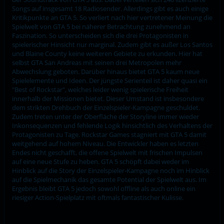
Songs auf insgesamt 18 Radiosender. Allerdings gibt es auch einige
Kritikpunkte an GTA 5. So verliert nach hier vertretener Meinung die
Spielwelt von GTA 5 bei näherer Betrachtung zunehmend an
Faszination. So unterscheiden sich die drei Protagonisten in
spielerischer Hinsicht nur marginal. Zudem gibt es außer Los Santos
und Blaine County keine weiteren Gebiete zu erkunden. Hier hat
selbst GTA San Andreas mit seinen drei Metropolen mehr
Abwechslung geboten. Darüber hinaus bietet GTA 5 kaum neue
Spielelemente und Ideen. Der jüngste Serienteil ist daher quasi ein
"Best of Rockstar", welches leider wenig spielerische Freiheit
innerhalb der Missionen bietet. Dieser Umstand ist insbesondere
dem strikten Drehbuch der Einzelspieler-Kampagne geschuldet.
Zudem treten unter der Oberfläche der Storyline immer wieder
Inkonsequenzen und fehlende Logik hinsichtlich des Verhaltens der
Protagonisten zu Tage. Rockstar Games stagniert mit GTA 5 damit
weitgehend auf hohem Niveau. Die Entwickler haben es letzten
Endes nicht geschafft, die offene Spielwelt mit frischen Impulsen
auf eine neue Stufe zu heben. GTA 5 schöpft dabei weder im
Hinblick auf die Story der Einzelspieler-Kampagne noch im Hinblick
auf die Spielmechanik das gesamte Potential der Spielwelt aus. Im
Ergebnis bleibt GTA 5 jedoch sowohl offline als auch online ein
riesiger Action-Spielplatz mit oftmals fantastischer Kulisse.