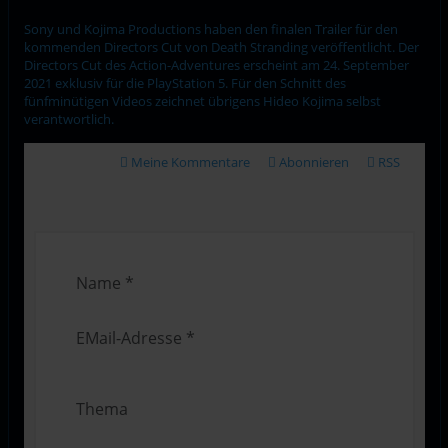
Sony und Kojima Productions haben den finalen Trailer für den
kommenden Directors Cut von Death Stranding veröffentlicht. Der
Directors Cut des Action-Adventures erscheint am 24. September
2021 exklusiv für die PlayStation 5. Für den Schnitt des
fünfminütigen Videos zeichnet übrigens Hideo Kojima selbst
verantwortlich.
Meine Kommentare
Abonnieren
RSS