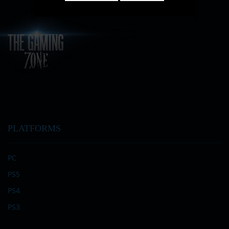
PLATFORMS
PC
PS5
PS4
PS3