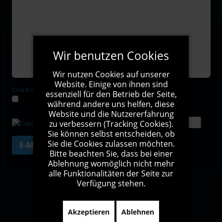
Wir benutzen Cookies
Wir nutzen Cookies auf unserer
Website. Einige von ihnen sind
Eine Kopie dieser E-Mail erhalten
essenziell für den Betrieb der Seite,
während andere uns helfen, diese
Website und die Nutzererfahrung
Check this box if you are not a human
Give the result of the operation
zu verbessern (Tracking Cookies).
Sie können selbst entscheiden, ob
Sie die Cookies zulassen möchten.
E-Mail senden
Bitte beachten Sie, dass bei einer
Ablehnung womöglich nicht mehr
alle Funktionalitäten der Seite zur
Verfügung stehen.
Impressum
Kontakt
Sitemap
Akzeptieren
Ablehnen