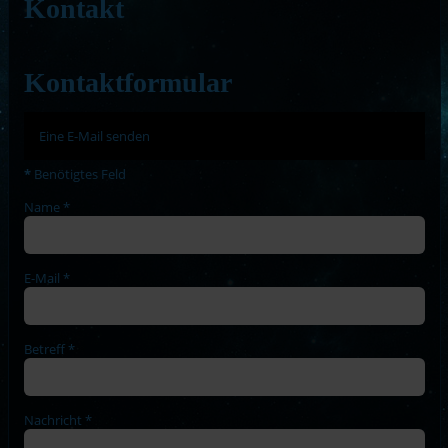
Kontakt
Kontaktformular
Eine E-Mail senden
*
Benötigtes Feld
Name
*
E-Mail
*
Betreff
*
Nachricht
*