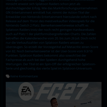
Hinsicht erweist sich Splatoon Raiders schon jetzt als
durchschlagender Erfolg. Wie das Marktforschungsunternehmen
GfK Entertainment ermittelt hat, nimmt der Action-Titel der
Entwickler von Nintendo Entertainment hierzulande sofort nach
Release auf dem Thron des meistverkauften Videospiels für die
Nintendo Switch 2 Platz. Bemerkenswerterweise schafft es
Splatoon Raiders trotz der noch recht geringen Hardwarebasis
auch auf Platz 1 der plattformübergreifenden Charts. Die Zahlen
betreffen die Kalenderwoche vom 20. bis zum 26 Juli. Doch nicht
nur die Verkaufszahlen von Splatoon Raiders wissen zu
überzeugen. So erzielt der Vorzeigetitel auf Metacritic einen Score
von 82. Noch bemerkenswerter ist der User-Score vom 9.3/10
Punkten. Splatoon Raiders bekommt also sowohl bei der
Fachpresse als auch bei den Spielern durchgehend hohe
Wertungen. Der Titel ist ein Spin-Off der erfolgreichen Splatoon-
Serie und gleichzeitig das vierte Spiel im Splatoon-Universum.
Keine Kommentare