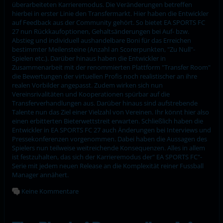
überarbeiteten Karrieremodus. Die Veränderungen betreffen
hierbei in erster Linie den Transfermarkt. Hier haben die Entwickler
auf Feedback aus der Community gehört. So bietet EA SPORTS FC
27 nun Rückkaufoptionen, Gehaltsänderungen bei Auf- bzw.
Abstieg und individuell aushandelbare Boni für das Erreichen
bestimmter Meilensteine (Anzahl an Scorerpunkten, "Zu Null"-
Spielen etc.). Darüber hinaus haben die Entwickler in
Zusammenarbeit mit der renommierten Plattform "Transfer Room"
die Bewertungen der virtuellen Profis noch realistischer an ihre
realen Vorbilder angepasst. Zudem wirken sich nun
Vereinsrivalitäten und Kooperationen spürbar auf die
Transferverhandlungen aus. Darüber hinaus sind aufstrebende
Talente nun das Ziel einer Vielzahl von Vereinen. Ihr könnt hier also
einen erbitterten Bieterwettstreit erwarten. Schließlich haben die
Entwickler in EA SPORTS FC 27 auch Änderungen bei Interviews und
Pressekonferenzen vorgenommen. Dabei haben die Aussagen des
Spielers nun teilweise weitreichende Konsequenzen. Alles in allem
ist festzuhalten, das sich der Karrieremodus der" EA SPORTS FC"-
Serie mit jedem neuen Release an die Komplexität reiner Fussball
Manager annähert.
Keine Kommentare