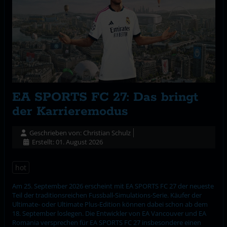
EA SPORTS FC 27: Das bringt
der Karrieremodus
Geschrieben von:
Christian Schulz
Erstellt: 01. August 2026
hot
Am 25. September 2026 erscheint mit EA SPORTS FC 27 der neueste
Teil der traditionsreichen Fussball-Simulations-Serie. Käufer der
Ultimate- oder Ultimate Plus-Edition können dabei schon ab dem
18. September loslegen. Die Entwickler von EA Vancouver und EA
Romania versprechen für EA SPORTS FC 27 insbesondere einen