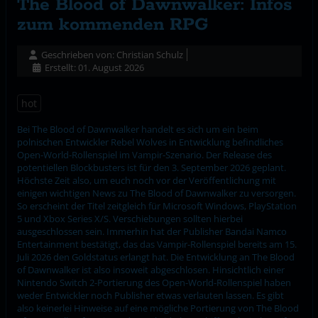
The Blood of Dawnwalker: Infos
zum kommenden RPG
Geschrieben von:
Christian Schulz
Erstellt: 01. August 2026
hot
Bei The Blood of Dawnwalker handelt es sich um ein beim
polnischen Entwickler Rebel Wolves in Entwicklung befindliches
Open-World-Rollenspiel im Vampir-Szenario. Der Release des
potentiellen Blockbusters ist für den 3. September 2026 geplant.
Höchste Zeit also, um euch noch vor der Veröffentlichung mit
einigen wichtigen News zu The Blood of Dawnwalker zu versorgen.
So erscheint der Titel zeitgleich für Microsoft Windows, PlayStation
5 und Xbox Series X/S. Verschiebungen sollten hierbei
ausgeschlossen sein. Immerhin hat der Publisher Bandai Namco
Entertainment bestätigt, das das Vampir-Rollenspiel bereits am 15.
Juli 2026 den Goldstatus erlangt hat. Die Entwicklung an The Blood
of Dawnwalker ist also insoweit abgeschlosen. Hinsichtlich einer
Nintendo Switch 2-Portierung des Open-World-Rollenspiel haben
weder Entwickler noch Publisher etwas verlauten lassen. Es gibt
also keinerlei Hinweise auf eine mögliche Portierung von The Blood