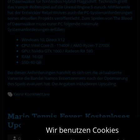
of Dawnwalker für Nintendos Hybrid-Flaggschiff. Technisch greift
das Vampir-Rollenspiel auf die Unreal Engine 5 zurück. Mittlerweile
hat der Entwickler Rebel Wolves auch die PC-Systemanforderungen
seines aktuellen Projekts veröffentlicht. Zum Spielen von The Blood
of Dawnwalker muss eurer PC folgende minimale
Systemanforderungen erfüllen:
Windows 10, Direct X12
CPU: Intel Core i5 - 11400F / AMD Ryzen 7 2700X
GPU: Nvidia GTX 1060 / Radeon RX 580
RAM: 16 GB
SSD: 60 GB
Bei diesen Anforderungen handelt es sich um die aktualisierte
Variante die Bandai Namco Entertainment nach der Optimierung
des Spiels evaluiert hat. Die Angaben inkludieren Upscaling.
Keine Kommentare
Mario Tennis Fever: Kostenloses
Update ist da
Wir benutzen Cookies
Geschrieben von:
Christian Schulz