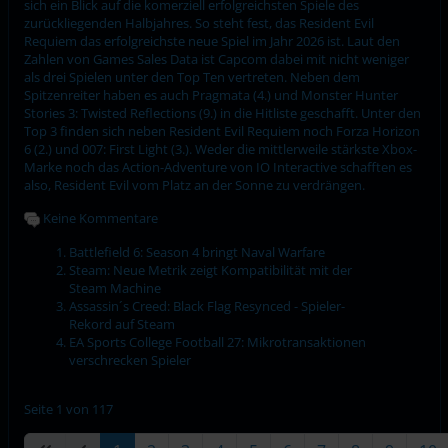
sich ein Blick auf die komerziell erfolgreichsten Spiele des
zurückliegenden Halbjahres. So steht fest, das Resident Evil
Requiem das erfolgreichste neue Spiel im Jahr 2026 ist. Laut den
Zahlen von Games Sales Data ist Capcom dabei mit nicht weniger
als drei Spielen unter den Top Ten vertreten. Neben dem
Spitzenreiter haben es auch Pragmata (4.) und Monster Hunter
Stories 3: Twisted Reflections (9.) in die Hitliste geschafft. Unter den
Top 3 finden sich neben Resident Evil Requiem noch Forza Horizon
6 (2.) und 007: First Light (3.). Weder die mittlerweile stärkste Xbox-
Marke noch das Action-Adventure von IO Interactive schafften es
also, Resident Evil vom Platz an der Sonne zu verdrängen.
Keine Kommentare
Battlefield 6: Season 4 bringt Naval Warfare
Steam: Neue Metrik zeigt Kompatibilität mit der
Steam Machine
Assassin´s Creed: Black Flag Resynced - Spieler-
Rekord auf Steam
EA Sports College Football 27: Mikrotransaktionen
verschrecken Spieler
Seite 1 von 117