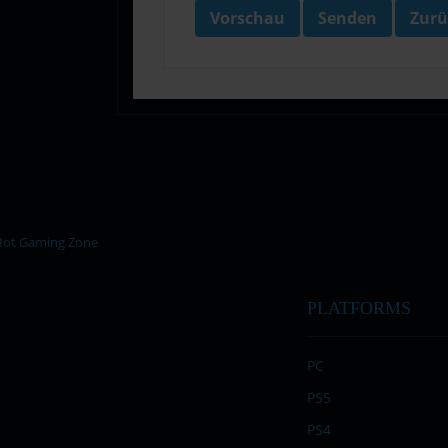
Vorschau
Senden
Zurü
PLATFORMS
PC
PS5
PS4