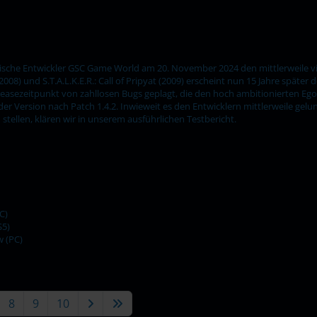
inische Entwickler GSC Game World am 20. November 2024 den mittlerweile viert
2008) und S.T.A.L.K.E.R.: Call of Pripyat (2009) erscheint nun 15 Jahre später
eleasezeitpunkt von zahllosen Bugs geplagt, die den hoch ambitionierten Ego
der Version nach Patch 1.4.2. Inwieweit es den Entwicklern mittlerweile gelu
stellen, klären wir in unserem ausführlichen Testbericht.
C)
S5)
w (PC)
8
9
10