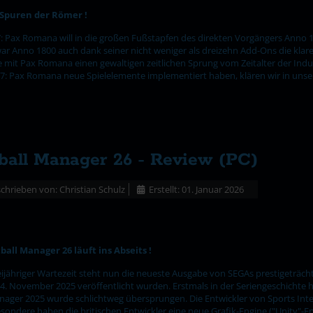
 Spuren der Römer !
: Pax Romana will in die großen Fußstapfen des direkten Vorgängers Anno 18
ar Anno 1800 auch dank seiner nicht weniger als dreizehn Add-Ons die klare
e mit Pax Romana einen gewaltigen zeitlichen Sprung vom Zeitalter der Indu
17: Pax Romana neue Spielelemente implementiert haben, klären wir in unse
ball Manager 26 - Review (PC)
chrieben von:
Christian Schulz
Erstellt: 01. Januar 2026
ball Manager 26 läuft ins Abseits !
jähriger Wartezeit steht nun die neueste Ausgabe von SEGAs prestigeträchti
4. November 2025 veröffentlicht wurden. Erstmals in der Seriengeschichte ha
anager 2025 wurde schlichtweg übersprungen. Die Entwickler von Sports In
sondere haben die britischen Entwickler eine neue Grafik-Engine ("Unity"-E