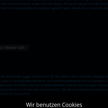
 Benutzeroberfläche. Angesichts der langen Entwicklungszeit sind die Er
ports Interactive diesem Anspruch gerecht wird, klären wir in unserem ausf
: 21. Oktober 2025
den Entwickler Eugen Systems am 23. Mai 2024 in den (virtuellen) Regalen de
als auch in herausfordernde Koop- und nervenaufreibende PvP-Schlachten. E
rkenswert ist hierbei, das der in Rede stehende Titel bis zum heutigen Zeit
n 2 eine immer noch sehr aktive Community. Ob den französischen Entwickler
ührlichen Testbericht.
Wir benutzen Cookies