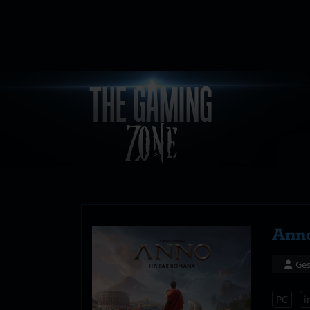
Anno
Ges
PC
i