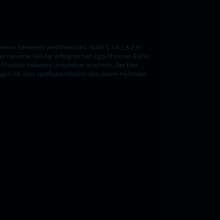
en Serienteil veröffentlicht. Nach S.T.A.L.K.E.R.:
 der neueste Teil der erfolgreichen Ego-Shooter-Reihe.
-Shooter teilweise unspielbar machten. Der hier
ngen ist, eine spielbare Version des Genre-Hybriden