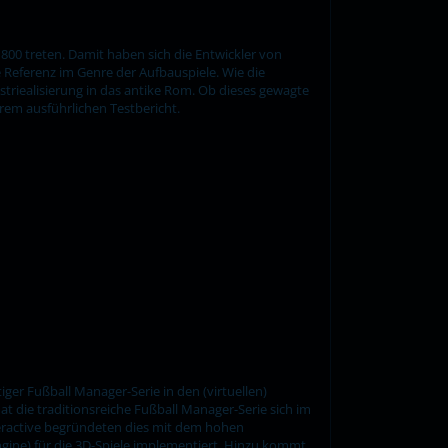
00 treten. Damit haben sich die Entwickler von
 Referenz im Genre der Aufbauspiele. Wie die
striealisierung in das antike Rom. Ob dieses gewagte
rem ausführlichen Testbericht.
ger Fußball Manager-Serie in den (virtuellen)
t die traditionsreiche Fußball Manager-Serie sich im
teractive begründeten dies mit dem hohen
ngine) für die 3D-Spiele implementiert. Hinzu kommt