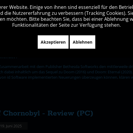
rer Website. Einige von ihnen sind essenziell für den Betri
nd die Nutzererfahrung zu verbessern (Tracking Cookies). Si
 Review (PS5)
sen möchten. Bitte beachten Sie, dass bei einer Ablehnung 
Funktionalitäten der Seite zur Verfügung stehen.
: 08. September 2025
Akzeptieren
Ablehnen
llendet !
n Zusammenarbeit mit dem Publisher Bethesda Softworks den mittlerweile dr
ch dabei inhaltlich um das Sequel zu Doom (2016) und Doom: Eternal (2020). D
e von id Software implementierten Neuerungen überzeugen können, klären wi
 of Chornobyl - Review (PC)
 19. Juni 2025