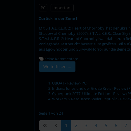
PC
important
Zurück in der Zone !
Mit S.T.A.L.K.E.R. 2: Heart of Chornobyl hat der ukra
Shadow of Chernobyl (2007), S.T.A.L.K.E.R.: Clear Sky (
S.T.A.L.K.E.R. 2: Heart of Chornobyl war dabei zum R
vorliegende Testbericht basiert zum größten Teil auf 
aus Ego-Shooter und Survival-Horror auf die Beine zu 
Keine Kommentare
Weiterlesen …
UBOAT - Review (PC)
Indiana Jones und der Große Kreis - Review (P
Cyberpunk 2077: Ultimate Edition - Review (P
Workers & Resources: Soviet Republic - Revie
Seite 1 von 24
1
2
3
4
5
6
7