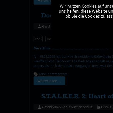
Weiterlesen …
Wir nutzen Cookies auf unse
uns helfen, diese Website u
Doom: The Dark Ages -
ob Sie die Cookies zulas
Geschrieben von:
Christian Schulz
Erstellt
PS5
important
Die schmerzhafte Geburt des Doom-Slayers ist vo
Am 15.05.2025 hat der Kult-Entwickler id Software i
veröffentlicht. Bei Doom: The Dark Ages handelt es si
anders als noch der direkte Vorgänger. Inwieweit di
Keine Kommentare
Weiterlesen …
S.T.A.L.K.E.R. 2: Heart
Geschrieben von:
Christian Schulz
Erstellt: