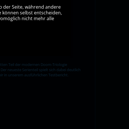
eb der Seite, während andere
e können selbst entscheiden,
womöglich nicht mehr alle
itten Teil der modernen Doom-Triologie
er neueste Serienteil spielt sich dabei deutlich
r in unserem ausführlichen Testbericht.