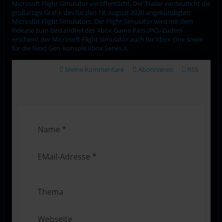
Microsoft Flight Simulator veröffentlicht. Der Trailer verdeutlicht die
großartige Grafik des für den 18. August 2020 angekündigten
Microsfot Flight Simulators. Der Flight Simulator wird mit dem
Release zum Bestandteil des Xbox Game Pass (PC). Zudem
erscheint der Microsoft Flight Simulator auch für Xbox One sowie
für die Next-Gen-Konsole Xbox Series X.
Meine Kommentare
Abonnieren
RSS