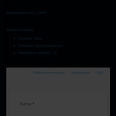
Releasedatum: 02.11.2018
Technische Daten:
Publisher: SEGA
Entwickler: Sports Interactive
Plattformen: Android / iO
Meine Kommentare
Abonnieren
RSS