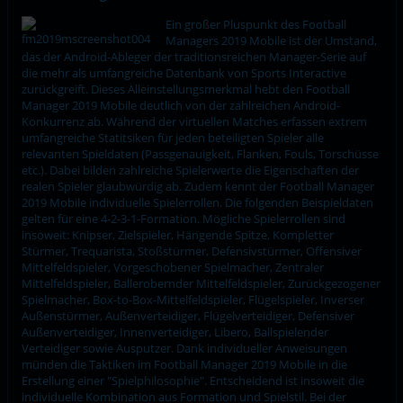
Ein großer Pluspunkt des Football
Managers 2019 Mobile ist der Umstand,
das der Android-Ableger der traditionsreichen Manager-Serie auf
die mehr als umfangreiche Datenbank von Sports Interactive
zurückgreift. Dieses Alleinstellungsmerkmal hebt den Football
Manager 2019 Mobile deutlich von der zahlreichen Android-
Konkurrenz ab. Während der virtuellen Matches erfassen extrem
umfangreiche Statitsiken für jeden beteiligten Spieler alle
relevanten Spieldaten (Passgenauigkeit, Flanken, Fouls, Torschüsse
etc.). Dabei bilden zahlreiche Spielerwerte die Eigenschaften der
realen Spieler glaubwürdig ab. Zudem kennt der Football Manager
2019 Mobile individuelle Spielerrollen. Die folgenden Beispieldaten
gelten für eine 4-2-3-1-Formation. Mögliche Spielerrollen sind
insoweit: Knipser, Zielspieler, Hängende Spitze, Kompletter
Stürmer, Trequarista, Stoßstürmer, Defensivstürmer, Offensiver
Mittelfeldspieler, Vorgeschobener Spielmacher, Zentraler
Mittelfeldspieler, Ballerobernder Mittelfeldspieler, Zurückgezogener
Spielmacher, Box-to-Box-Mittelfeldspieler, Flügelspieler, Inverser
Außenstürmer, Außenverteidiger, Flügelverteidiger, Defensiver
Außenverteidiger, Innenverteidiger, Libero, Ballspielender
Verteidiger sowie Ausputzer. Dank individueller Anweisungen
münden die Taktiken im Football Manager 2019 Mobile in die
Erstellung einer "Spielphilosophie". Entscheidend ist insoweit die
individuelle Kombination aus Formation und Spielstil. Bei der