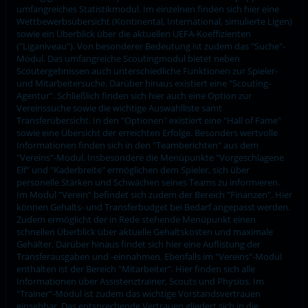
umfangreiches Statistikmodul. Im einzelnen finden sich hier eine
Wettbewerbsübersicht (Kontinental, International, simulierte Ligen)
sowie ein Überblick über die aktuellen UEFA-Koeffizienten
("Liganiveau"). Von besonderer Bedeutung ist zudem das "Suche"-
Modul. Das umfangreiche Scoutingmodul bietet neben
Scoutergebnissen auch unterschiedliche Funktionen zur Spieler-
und Mitarbeitersuche. Darüber hinaus existiert eine "Scouting-
Agentur". Schließlich finden sich hier auch eine Option zur
Vereinssuche sowie die wichtige Auswahlliste samt
Transferübersicht. In den "Optionen" existiert eine "Hall of Fame"
sowie eine Übersicht der erreichten Erfolge. Besonders wertvolle
Informationen finden sich in den "Teamberichten" aus dem
"Vereins"-Modul. Insbesondere die Menüpunkte "Vorgeschlagene
Elf" und "Kaderbreite" ermöglichen dem Spieler, sich über
personelle Stärken und Schwächen seines Teams zu informieren.
Im Modul "Verein" befindet sich zudem der Bereich "Finanzen". Hier
können Gehalts- und Transferbudget bei Bedarf angepasst werden.
Zudem ermöglicht der in Rede stehende Menüpunkt einen
schnellen Überblick über aktuelle Gehaltskosten und maximale
Gehälter. Darüber hinaus findet sich hier eine Auflistung der
Transferausgaben und -einnahmen. Ebenfalls im "Vereins"-Modul
enthalten ist der Bereich "Mitarbeiter". Hier finden sich alle
Informationen über Assistenztrainer, Scouts und Physios. Im
"Trainer"-Modul ist zudem das wichtige Vorstandsvertrauen
einsehbar. Das entsprechende Vertrauen gliedert sich in die