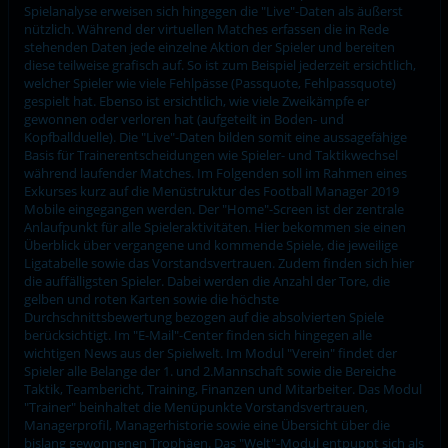
Spielanalyse erweisen sich hingegen die "Live"-Daten als äußerst
nützlich. Während der virtuellen Matches erfassen die in Rede
stehenden Daten jede einzelne Aktion der Spieler und bereiten
diese teilweise grafisch auf. So ist zum Beispiel jederzeit ersichtlich,
welcher Spieler wie viele Fehlpässe (Passquote, Fehlpassquote)
gespielt hat. Ebenso ist ersichtlich, wie viele Zweikämpfe er
gewonnen oder verloren hat (aufgeteilt in Boden- und
Kopfballduelle). Die "Live"-Daten bilden somit eine aussagefähige
Basis für Trainerentscheidungen wie Spieler- und Taktikwechsel
während laufender Matches. Im Folgenden soll im Rahmen eines
Exkurses kurz auf die Menüstruktur des Football Manager 2019
Mobile eingegangen werden. Der "Home"-Screen ist der zentrale
Anlaufpunkt für alle Spieleraktivitäten. Hier bekommen sie einen
Überblick über vergangene und kommende Spiele, die jeweilige
Ligatabelle sowie das Vorstandsvertrauen. Zudem finden sich hier
die auffälligsten Spieler. Dabei werden die Anzahl der Tore, die
gelben und roten Karten sowie die höchste
Durchschnittsbewertung bezogen auf die absolvierten Spiele
berücksichtigt. Im "E-Mail"-Center finden sich hingegen alle
wichtigen News aus der Spielwelt. Im Modul "Verein" findet der
Spieler alle Belange der 1. und 2.Mannschaft sowie die Bereiche
Taktik, Teambericht, Training, Finanzen und Mitarbeiter. Das Modul
"Trainer" beinhaltet die Menüpunkte Vorstandsvertrauen,
Managerprofil, Managerhistorie sowie eine Übersicht über die
bislang gewonnenen Trophäen. Das "Welt"-Modul entpuppt sich als