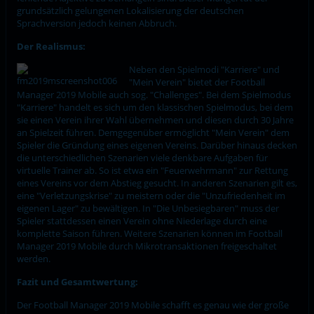
grundsätzlich gelungenen Lokalisierung der deutschen
Sprachversion jedoch keinen Abbruch.
Der Realismus:
Neben den Spielmodi "Karriere" und
"Mein Verein" bietet der Football
Manager 2019 Mobile auch sog. "Challenges". Bei dem Spielmodus
"Karriere" handelt es sich um den klassischen Spielmodus, bei dem
sie einen Verein ihrer Wahl übernehmen und diesen durch 30 Jahre
an Spielzeit führen. Demgegenüber ermöglicht "Mein Verein" dem
Spieler die Gründung eines eigenen Vereins. Darüber hinaus decken
die unterschiedlichen Szenarien viele denkbare Aufgaben für
virtuelle Trainer ab. So ist etwa ein "Feuerwehrmann" zur Rettung
eines Vereins vor dem Abstieg gesucht. In anderen Szenarien gilt es,
eine "Verletzungskrise" zu meistern oder die "Unzufriedenheit im
eigenen Lager" zu bewältigen. In "Die Unbesiegbaren" muss der
Spieler stattdessen einen Verein ohne Niederlage durch eine
komplette Saison führen. Weitere Szenarien können im Football
Manager 2019 Mobile durch Mikrotransaktionen freigeschaltet
werden.
Fazit und Gesamtwertung:
Der Football Manager 2019 Mobile schafft es genau wie der große