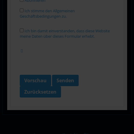
Abonnieren
Ich stimme den Allgemeinen
Geschäftsbedingungen zu.
Ich bin damit einverstanden, dass diese Website
meine Daten über dieses Formular erhebt.
Vorschau
Senden
Zurücksetzen