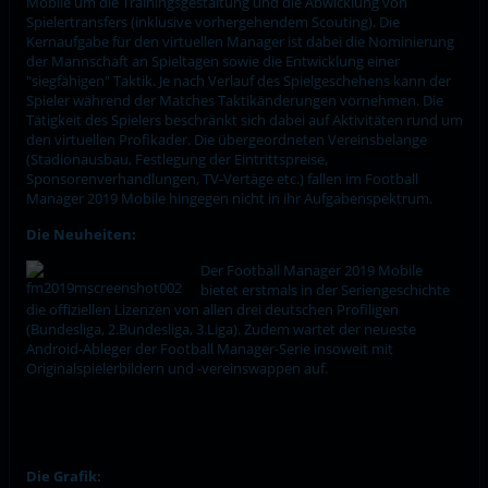
Mobile um die Trainingsgestaltung und die Abwicklung von
Spielertransfers (inklusive vorhergehendem Scouting). Die
Kernaufgabe für den virtuellen Manager ist dabei die Nominierung
der Mannschaft an Spieltagen sowie die Entwicklung einer
"siegfähigen" Taktik. Je nach Verlauf des Spielgeschehens kann der
Spieler während der Matches Taktikänderungen vornehmen. Die
Tätigkeit des Spielers beschränkt sich dabei auf Aktivitäten rund um
den virtuellen Profikader. Die übergeordneten Vereinsbelange
(Stadionausbau, Festlegung der Eintrittspreise,
Sponsorenverhandlungen, TV-Vertäge etc.) fallen im Football
Manager 2019 Mobile hingegen nicht in ihr Aufgabenspektrum.
Die Neuheiten:
Der Football Manager 2019 Mobile
bietet erstmals in der Seriengeschichte
die offiziellen Lizenzen von allen drei deutschen Profiligen
(Bundesliga, 2.Bundesliga, 3.Liga). Zudem wartet der neueste
Android-Ableger der Football Manager-Serie insoweit mit
Originalspielerbildern und -vereinswappen auf.
Die Grafik: