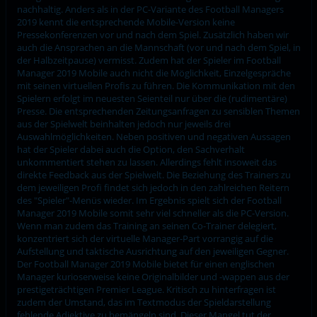
nachhaltig. Anders als in der PC-Variante des Football Managers
2019 kennt die entsprechende Mobile-Version keine
Pressekonferenzen vor und nach dem Spiel. Zusätzlich haben wir
auch die Ansprachen an die Mannschaft (vor und nach dem Spiel, in
der Halbzeitpause) vermisst. Zudem hat der Spieler im Football
Manager 2019 Mobile auch nicht die Möglichkeit, Einzelgespräche
mit seinen virtuellen Profis zu führen. Die Kommunikation mit den
Spielern erfolgt im neuesten Seienteil nur über die (rudimentäre)
Presse. Die entsprechenden Zeitungsanfragen zu sensiblen Themen
aus der Spielwelt beinhalten jedoch nur jeweils drei
Auswahlmöglichkeiten. Neben positiven und negativen Aussagen
hat der Spieler dabei auch die Option, den Sachverhalt
unkommentiert stehen zu lassen. Allerdings fehlt insoweit das
direkte Feedback aus der Spielwelt. Die Beziehung des Trainers zu
dem jeweiligen Profi findet sich jedoch in den zahlreichen Reitern
des "Spieler"-Menüs wieder. Im Ergebnis spielt sich der Football
Manager 2019 Mobile somit sehr viel schneller als die PC-Version.
Wenn man zudem das Training an seinen Co-Trainer delegiert,
konzentriert sich der virtuelle Manager-Part vorrangig auf die
Aufstellung und taktische Ausrichtung auf den jeweiligen Gegner.
Der Football Manager 2019 Mobile bietet für einen englischen
Manager kurioserweise keine Originalbilder und -wappen aus der
prestigeträchtigen Premier League. Kritisch zu hinterfragen ist
zudem der Umstand, das im Textmodus der Spieldarstellung
fehlende Adjektive zu bemängeln sind. Dieser Mangel tut der