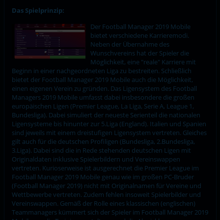
Das Spielprinzip:
Der Football Manager 2019 Mobile
bietet verschiedene Karrieremodi.
Neben der Übernahme des
Wunschvereins hat der Spieler die
Möglichkeit, eine "reale" Karriere mit
Beginn in einer nachgeordneten Liga zu bestreiten. Schließlich
bietet der Football Manager 2019 Mobile auch die Möglichkeit,
einen eigenen Verein zu gründen. Das Ligensystem des Football
Managers 2019 Mobile umfasst dabei insbesondere die großen
europäischen Ligen (Premier League, La Liga, Serie A, League 1,
Bundesliga). Dabei simuliert der neueste Serienteil die nationalen
Ligensysteme bis hinunter zur 5.Liga (England). Italien und Spanien
sind jeweils mit einem dreistufigen Ligensystem vertreten. Gleiches
gilt auch für die deutschen Profiligen (Bundesliga, 2.Bundesliga,
3.Liga). Dabei sind die in Rede stehenden deutschen Ligen mit
Originaldaten inklusive Spielerbildern und Vereinswappen
vertreten. Kurioserweise ist ausgerechnet die Premier League im
Football Manager 2019 Mobile genau wie im großen PC-Bruder
(Football Manager 2019) nicht mit Originalnamen für Vereine und
Wettbewerbe vertreten. Zudem fehlen insoweit Spielerbilder und
Vereinswappen. Gemäß der Rolle eines klassischen (englischen)
Teammanagers kümmert sich der Spieler im Football Manager 2019