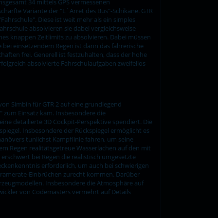
r insgesamt 34 mittels GPS vermessenen
chärfte Variante der "L´Arret des Bus"-Schikane. GTR
Fahrschule". Diese ist weit mehr als ein simples
ahrschule absolvieren sie dabei vergleichsweise
nes knappen Zeitlimits zu absolvieren. Dabei müssen
 bei einsetzendem Regen ist dann das fahrerische
aften frei. Generell ist festzuhalten, dass der hohe
folgreich absolvierte Fahrschulaufgaben zweifellos
 von Simbin für GTR 2 auf eine grundlegend
s" zum Einsatz kam. Insbesondere die
ine detailierte 3D Cockpit-Perspektive spendiert. Die
spiegel. Insbesondere der Rückspiegel ermöglicht es
manövers tunlichst Kampflinie fahren, um seine
dem Regen realitätsgetreue Wasserlachen auf den mit
 erschwert bei Regen die realistisch umgesetzte
eckenkenntnis erforderlich, um auch bei schwierigen
n Framerate-Einbrüchen zurecht kommen. Darüber
ahrzeugmodellen. Insbesondere die Atmosphäre auf
wickler von Codemasters vermehrt auf Details