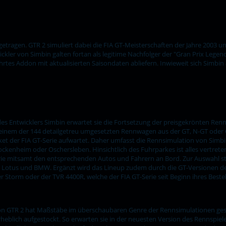
usgetragen. GTR 2 simuliert dabei die FIA GT-Meisterschaften der Jahre 2003 
kler von Simbin galten fortan als legitime Nachfolger der "Gran Prix Legend
bohrtes Addon mit aktualisierten Saisondaten abliefern. Inwieweit sich Simb
es Entwicklers Simbin erwartet sie die Fortsetzung der preisgekrönten Renn
 einem der 144 detailgetreu umgesetzten Rennwagen aus der GT, N-GT oder 
et der FIA GT-Serie aufwartet. Daher umfasst die Rennsimulation von Simbi
enheim oder Oschersleben. Hinsichtlich des Fuhrparkes ist alles vertrete
-Serie mitsamt den entsprechenden Autos und Fahrern an Bord. Zur Auswahl 
, Lotus und BMW. Ergänzt wird das Lineup zudem durch die GT-Versionen d
ter Storm oder der TVR 4400R, welche der FIA GT-Serie seit Beginn ihres Bes
on GTR 2 hat Maßstäbe im überschaubaren Genre der Rennsimulationen gese
heblich aufgestockt. So erwarten sie in der neuesten Version des Rennspiele