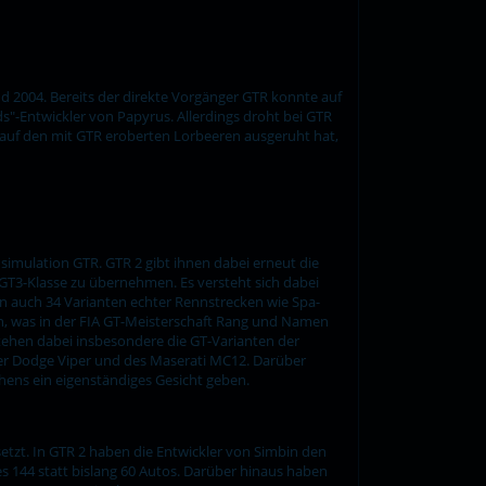
und 2004. Bereits der direkte Vorgänger GTR konnte auf
s"-Entwickler von Papyrus. Allerdings droht bei GTR
in auf den mit GTR eroberten Lorbeeren ausgeruht hat,
simulation GTR. GTR 2 gibt ihnen dabei erneut die
GT3-Klasse zu übernehmen. Es versteht sich dabei
n auch 34 Varianten echter Rennstrecken wie Spa-
n, was in der FIA GT-Meisterschaft Rang und Namen
stehen dabei insbesondere die GT-Varianten der
er Dodge Viper und des Maserati MC12. Darüber
tehens ein eigenständiges Gesicht geben.
tzt. In GTR 2 haben die Entwickler von Simbin den
s 144 statt bislang 60 Autos. Darüber hinaus haben