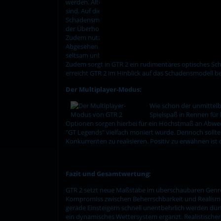
werden. Alternativ dazu greifen sie auf drei vorgefer
sind. Auf diese Weise lassen sich auch die vorgefert
Schadensmodelles muss hier Erwähnung finden. Darüb
der Überholmanöver festlegen. Generell gilt, dass GT
Zudem nutzen ihre Konkurrenten geschickt den Win
Abgesehen von der vollständig animierten Boxencrew 
seltsam unbelebt. Die trockene Präsentation korrespo
Zudem sorgt in GTR 2 ein rudimentäres optisches Sch
erreicht GTR 2 im Hinblick auf das Schadensmodell bei
Der Multiplayer-Modus:
Wie schon der unmittelb
Spielspaß in Rennen für 
Optionen sorgen hierbei für ein Höchstmaß an Abwech
"GT Legends" vielfach moniert wurde. Dennoch sollt
Konkurrenten zu realisieren. Positiv zu erwähnen ist
Fazit und Gesamtwertung:
GTR 2 setzt neue Maßstäbe im überschaubaren Genre
Kompromiss zwischen Beherrschbarkeit und Realismus d
gerade Einsteigern schnell unentbehrlich werden dür
ein dynamisches Wettersystem ergänzt. Realistischer