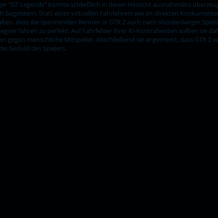
r "GT Legends" konnte schließlich in dieser Hinsicht ausnahmslos überzeu
h begeistern. Statt eines virtuellen Fahrlehrers wie im direkten Konkurrente
halten, dass die spannenden Rennen in GTR 2 auch nach stundenlanger Spielze
Gegner fahren zu perfekt. Auf Fahrfehler ihrer KI-Kontrahenten sollten sie d
gegen menschliche Mitspieler. Abschließend sei angemerkt, dass GTR 2 v
die Geduld des Spielers.