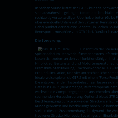
In Sachen Sound leistet sich GTR 2 keinerlei Schw
sind ausnahmslos gelungen. Neben den brachialen Mo
rechtzeitig vor zeitweiligen Überholverboten (Gelbe F
über eventuelle Unfälle auf den virtuellen Rennstrec
Dabei punktet der neueste Serienteil in Sachen Sound
Rennsportatmosphäre von GTR 2 bei. Darüber hinau
Die Steuerung:
Hinsichtlich der Steuer
Spieler dabei im Rennverlauf immer bestens informie
lassen sich zudem an den voll funktionsfähigen Inst
Hinblick auf Benzinstand und Motortemperatur auf de
Bremshilfe, Stabilisierung, Traktionskontrolle, ABS) 
Pro und Simulation) und vier unterschiedliche Kame
Idealerweise spielen sie GTR 2 mit einem "Force Fee
Die entsprechenden Tastenbelegungen lassen sich hier
Details in GTR 2 (Benzinmenge, Reifentemperatur etc.
wechseln die Computergegner bei anstehenden Überho
spannenden Herausforderung. Optional bietet GTR 2 di
Beschleunigungspunkte sowie den Streckenverlauf ver
Runde gebremst und beschleunigt haben. So können sie
stellt in diesem Zusammenhang das dynamische Wetter
trockener Strecke. Hier bedarf es einiges an Einarbe