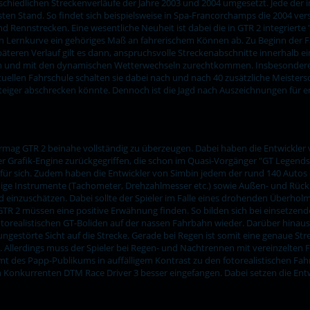
rschiedlichen Streckenverläufe der Jahre 2003 und 2004 umgesetzt. Jede de
en Stand. So findet sich beispielsweise in Spa-Francorchamps die 2004 vers
 Rennstrecken. Eine wesentliche Neuheit ist dabei die in GTR 2 integrierte "
len Lernkurve ein gehöriges Maß an fahrerischem Können ab. Zu Beginn der F
eren Verlauf gilt es dann, anspruchsvolle Streckenabschnitte innerhalb ei
inden und mit den dynamischen Wetterwechseln zurechtkommen. Insbesondere
tuellen Fahrschule schalten sie dabei nach und nach 40 zusätzliche Meistersch
teiger abschrecken könnte. Dennoch ist die Jagd nach Auszeichnungen für er
vermag GTR 2 beinahe vollständig zu überzeugen. Dabei haben die Entwickler
er Grafik-Engine zurückgegriffen, die schon im Quasi-Vorgänger "GT Legend
 für sich. Zudem haben die Entwickler von Simbin jedem der rund 140 Autos e
fähige Instrumente (Tachometer, Drehzahlmesser etc.) sowie Außen- und Rück
ld einzuschätzen. Dabei sollte der Spieler im Falle eines drohenden Überhol
GTR 2 müssen eine positive Erwähnung finden. So bilden sich bei einsetzen
otorealistischen GT-Boliden auf der nassen Fahrbahn wieder. Darüber hinaus
ngestörte Sicht auf die Strecke. Gerade bei Regen ist somit eine genaue Str
. Allerdings muss der Spieler bei Regen- und Nachtrennen mit vereinzelte
amt des Papp-Publikums in auffälligem Kontrast zu den fotorealistischen F
n Konkurrenten DTM Race Driver 3 besser eingefangen. Dabei setzen die Ent