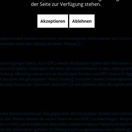
tigte Setups zurück, in denen insbesondere das Automatikgetriebe sowie die 
der Seite zur Verfügung stehen.
igten Schwierigkeitsgrade von GTR 2 nahezu stufenlos modifizieren. Insbeson
er hinaus können sie in dem entsprechenden Menüpunkt auch das Verhalten
R 2 über eine durchaus beachtliche Gegner-KI verfügt. So wechseln die KI-Pi
Akzeptieren
Ablehnen
dschatten des Vordermannes aus und setzen darüber hinaus zu erfolgsve
und der bei Rennbeginn obligatorischen Kamerafahrt über die Startaufstell
ndiert hierbei mit dem simplen Schadensmodell, dass allerdings glaubhaften
adensmodell (Verlust von Front- und Heckspoiler, Reifenplatzer etc.) für 
 weitem nicht den Detailgrad eines "Flatout 2".
are Vorgänger bietet auch GTR 2 wieder Multiplayer-Spiele über Netzwerk od
bis zu 28 Spieler. Dabei kann der Host die Online-Rennen in den umfangreic
slung. Allerdings lassen sich im Multiplayer-Modus von GTR 2 keine KI-Geg
en sie dank des gelungenen "Match Making" von GTR 2 keine Schwierigkeit
 darüber hinaus der Umstand, dass GTR 2 in der Online-Lobby des Spieles ein
 der Rennsimulationen. Das gegenüber dem Vorgänger dezent überarbeitete
ar. Ebenso wissen die neuen Features von GTR 2 zu überzeugen. Beispielhaft
fte. In GTR 2 wird zudem die über jeden Zweifel erhabene Fahrphysik durch
 ist der Motorsport auf dem PC bislang kaum umgesetzt wurden. Allerdings 