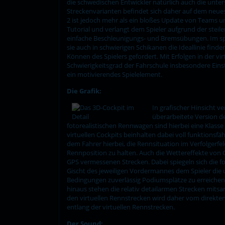
die schwedischen Entwickler natürlich auch die unte
Streckenvarianten befindet sich daher auf dem neuest
2 ist jedoch mehr als ein bloßes Update von Teams und
Tutorial und verlangt dem Spieler aufgrund der stei
einfache Beschleunigungs- und Bremsübungen. Im spät
sie auch in schwierigen Schikanen die Ideallinie f
Können des Spielers gefordert. Mit Erfolgen in der vir
Schwierigkeitsgrad der Fahrschule insbesondere Eins
ein motivierendes Spielelement.
Die Grafik:
In grafischer Hinsicht 
überarbeitete Version d
fotorealistischen Rennwagen sind hierbei eine Klasse
virtuellen Cockpits beinhalten dabei voll funktions
dem Fahrer hierbei, die Rennsituation im Verfolgerfe
Rennposition zu halten. Auch die Wettereffekte von 
GPS vermessenen Strecken. Dabei spiegeln sich die f
Gischt des jeweiligen Vordermannes dem Spieler die u
Bedingungen zuverlässig Podiumsplätze zu erreichen
hinaus stehen die relativ detailarmen Strecken mits
den virtuellen Rennstrecken wird daher vom direkte
entlang der virtuellen Rennstrecken.
Der Sound: