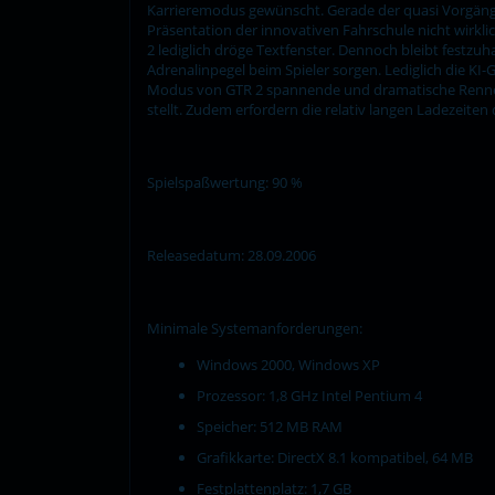
Karrieremodus gewünscht. Gerade der quasi Vorgänge
Präsentation der innovativen Fahrschule nicht wirklic
2 lediglich dröge Textfenster. Dennoch bleibt festzu
Adrenalinpegel beim Spieler sorgen. Lediglich die KI-
Modus von GTR 2 spannende und dramatische Rennen 
stellt. Zudem erfordern die relativ langen Ladezeiten 
Spielspaßwertung: 90 %
Releasedatum: 28.09.2006
Minimale Systemanforderungen:
Windows 2000, Windows XP
Prozessor: 1,8 GHz Intel Pentium 4
Speicher: 512 MB RAM
Grafikkarte: DirectX 8.1 kompatibel, 64 MB
Festplattenplatz: 1,7 GB