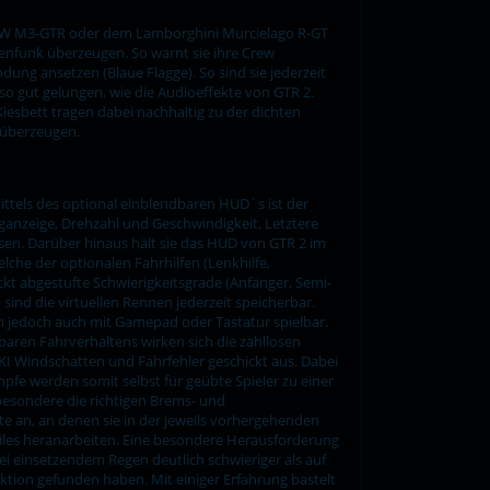
 BMW M3-GTR oder dem Lamborghini Murcielago R-GT
nfunk überzeugen. So warnt sie ihre Crew
dung ansetzen (Blaue Flagge). So sind sie jederzeit
so gut gelungen, wie die Audioeffekte von GTR 2.
iesbett tragen dabei nachhaltig zu der dichten
 überzeugen.
ittels des optional einblendbaren HUD´s ist der
ganzeige, Drehzahl und Geschwindigkeit. Letztere
sen. Darüber hinaus hält sie das HUD von GTR 2 im
che der optionalen Fahrhilfen (Lenkhilfe,
ickt abgestufte Schwierigkeitsgrade (Anfänger, Semi-
nd die virtuellen Rennen jederzeit speicherbar.
in jedoch auch mit Gamepad oder Tastatur spielbar.
baren Fahrverhaltens wirken sich die zahllosen
 KI Windschatten und Fahrfehler geschickt aus. Dabei
e werden somit selbst für geübte Spieler zu einer
sbesondere die richtigen Brems- und
te an, an denen sie in der jeweils vorhergehenden
teiles heranarbeiten. Eine besondere Herausforderung
i einsetzendem Regen deutlich schwieriger als auf
aktion gefunden haben. Mit einiger Erfahrung bastelt