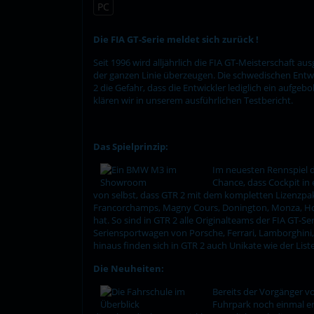
PC
Die FIA GT-Serie meldet sich zurück !
Seit 1996 wird alljährlich die FIA GT-Meisterschaft a
der ganzen Linie überzeugen. Die schwedischen Entwic
2 die Gefahr, dass die Entwickler lediglich ein aufge
klären wir in unserem ausführlichen Testbericht.
Das Spielprinzip:
Im neuesten Rennspiel d
Chance, dass Cockpit in
von selbst, dass GTR 2 mit dem kompletten Lizenzpak
Francorchamps, Magny Cours, Donington, Monza, Hock
hat. So sind in GTR 2 alle Originalteams der FIA GT
Seriensportwagen von Porsche, Ferrari, Lamborghini
hinaus finden sich in GTR 2 auch Unikate wie der Lis
Die Neuheiten:
Bereits der Vorgänger v
Fuhrpark noch einmal er