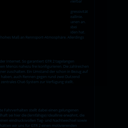
unterschiedlichen Fahrhilfen optional aktivierbar
dere die mögliche Deaktivierung des
 ihrer KI-Gegner im Hinblick auf die Aggressivität
loten automatisch zwischen Kampf- und Ideallinie.
rsprechenden Ausbremsmanövern vor Schikanen an.
ung, bleiben die Rennstrecken in GTR 2 dabei
 Einfluss auf das Fahrverhalten ihres Boliden hat.
ein hohes Maß an Rennsport-Atmosphäre. Allerdings
er Internet. So garantiert GTR 2 tagelangen
hen Menüs nahezu frei konfigurieren. Die zahlreichen
ner zuschalten. Ein Umstand der schon in Bezug auf
en haben, auch Rennen gegen rund zwei Dutzend
 zentrales Chat-System zur Verfügung stellt.
 Fahrverhalten stellt dabei einen gelungenen
 sei hier die (lernfähige) Ideallinie erwähnt, die
 einen eindrucksvollen Tag- und Nachtwechsel sowie
hätten wir uns für GTR 2 einen motivierenden