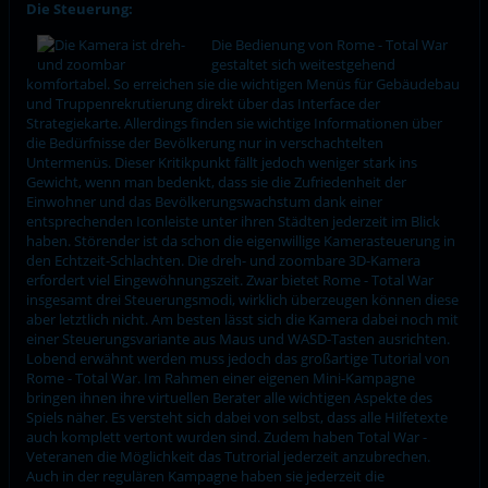
Die Steuerung:
Die Bedienung von Rome - Total War
gestaltet sich weitestgehend
komfortabel. So erreichen sie die wichtigen Menüs für Gebäudebau
und Truppenrekrutierung direkt über das Interface der
Strategiekarte. Allerdings finden sie wichtige Informationen über
die Bedürfnisse der Bevölkerung nur in verschachtelten
Untermenüs. Dieser Kritikpunkt fällt jedoch weniger stark ins
Gewicht, wenn man bedenkt, dass sie die Zufriedenheit der
Einwohner und das Bevölkerungswachstum dank einer
entsprechenden Iconleiste unter ihren Städten jederzeit im Blick
haben. Störender ist da schon die eigenwillige Kamerasteuerung in
den Echtzeit-Schlachten. Die dreh- und zoombare 3D-Kamera
erfordert viel Eingewöhnungszeit. Zwar bietet Rome - Total War
insgesamt drei Steuerungsmodi, wirklich überzeugen können diese
aber letztlich nicht. Am besten lässt sich die Kamera dabei noch mit
einer Steuerungsvariante aus Maus und WASD-Tasten ausrichten.
Lobend erwähnt werden muss jedoch das großartige Tutorial von
Rome - Total War. Im Rahmen einer eigenen Mini-Kampagne
bringen ihnen ihre virtuellen Berater alle wichtigen Aspekte des
Spiels näher. Es versteht sich dabei von selbst, dass alle Hilfetexte
auch komplett vertont wurden sind. Zudem haben Total War -
Veteranen die Möglichkeit das Tutrorial jederzeit anzubrechen.
Auch in der regulären Kampagne haben sie jederzeit die