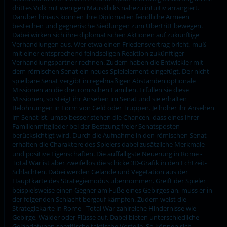
drittes Volk mit wenigen Mausklicks nahezu intuitiv arrangiert.
Darüber hinaus können ihre Diplomaten feindliche Armeen
bestechen und gegnerische Siedlungen zum Übertritt bewegen.
Dabei wirken sich ihre diplomatischen Aktionen auf zukünftige
Verhandlungen aus. Wer etwa einen Friedensvertrag bricht, muß
mit einer entsprechend feindseligen Reaktion zukünftiger
Verhandlungspartner rechnen. Zudem haben die Entwickler mit
dem römischen Senat ein neues Spielelement eingefügt. Der nicht
spielbare Senat vergibt in regelmäßigen Abständen optionale
Missionen an die drei römischen Familien. Erfüllen sie diese
Missionen, so steigt ihr Ansehen im Senat und sie erhalten
Belohnungen in Form von Geld oder Truppen. Je höher ihr Ansehen
im Senat ist, umso besser stehen die Chancen, dass eines ihrer
Familienmitglieder bei der Bestzung freier Senatsposten
berücksichtigt wird. Durch die Aufnahme in den römischen Senat
erhalten die Charaktere des Spielers dabei zusätzliche Merkmale
und positive Eigenschaften. Die auffälligste Neuerung in Rome -
Total War ist aber zweifellos die schicke 3D-Grafik in den Echtzeit-
Schlachten. Dabei werden Gelände und Vegetation aus der
Hauptkarte des Strategiemodus übernommen. Greift der Spieler
beispielsweise einen Gegner am Fuße eines Gebirges an, muss er in
der folgenden Schlacht bergauf kämpfen. Zudem weist die
Strategiekarte in Rome - Total War zahlreiche Hindernisse wie
Gebirge, Wälder oder Flüsse auf. Dabei bieten unterschiedliche
Geländetypen spezifische taktische Vorteile. So können sich