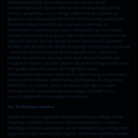
Wahrscheinlichkeit des Ausbruchs einer Revolte in der
betreffenden Stadt. Zudem können sie Heiratsanträge an ihre
Töchter akzeptieren, um so fähige Männer für ihre Familie zu
gewinnen. Die notwendige Übersicht über ihre stetig wachsende
Familie behalten sie mittels des über ein Untermenü zu
erreichenden Stammbaums. Neben den großartig inszenierten
Echtzeit-Schlachten ist es genau diese hohe Identifikation mit der
eigenen Fraktion, die den Spieler in eine faszinierende Spielwelt
entführt. Bei all dem Lob für die einzigartige Atmosphäre von Rome
- Total War darf jedoch auch ein Kritikpunkt nicht unerwähnt
bleiben. So verzichtet die Gegner-KI auch dort auf Ausfälle aus
belagerten Städten, wo dies taktisch sinnvoll und angebracht wäre.
Der Spieler bekommt somit die Möglichkeit seine
Belagerungstruppen über mehrere Runden hinweg zu verstärken,
ohne einen Ausfall der zahlenmäßig überlegenen Stadtgarnison
befürchten zu müssen. Dieser Umstand stellt aber vor dem
Hintergrund der ansonsten glaubwürdigen Spielwelt ein zu
vernachlässigendes Atmosphäre-Manko dar.
Der Multiplayer-Modus:
Neben dem hervorragenden Einzelspielermodus verfügt Rome -
Total War zusätzlich über einen Mehrspielermodus. In diesem
Multiplayer-Modus absolvieren sie kurzweilige Echtzeit-Schlachten
gegen bis zu acht menschliche Gegner. Die Online-Gefechte spielen