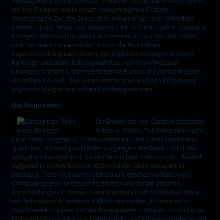
Strategiekarte genau umsetzt. In diesem Schlachtenmodus führen
sie ihre Truppen wie in einem herkömmlichen Echtzeit-
Strategiespiel. Ziel des Spiels ist es mit einer der drei römischen
Familien (Julier, Brutii und Scipionen) die Vorherrschaft in Europa zu
erringen. Während die Julier nach Westen vorstoßen und Gallier
und Germanen unterwerfen richten die Brutii ihren
Expansionsdrang nach Osten. Die Scipionen hingegen erobern
Karthago und weite Teile Nordafrikas. Auf ihrem Weg zum
uneingeschränkten Alleinherrscher im Europa der Antike müssen
sie schließlich auch den Senat entmachten und den Bürgerkrieg
gegen die übrigen römischen Familien gewinnen.
Die Neuheiten:
Die Entwickler von Creative Assembly
haben in Rome - Total War zahlreiche
neue Ideen umgesetzt. Insbesondere wurden dabei die ohnehin
spärlichen Schwachpunkte des Vorgängers Medieval - Total War
weitgehend ausgemerzt. So wurde das Diplomatiesystem deutlich
aufgebohrt und verbessert. Während der Diplomatiepart in
Medieval - Total War durch oftmals unlogisches Verhalten der
Computergegner enttäuschte, bleiben die diplomatischen
Entscheidungen in Rome - Total War stets nachvollziehbar. Wenn
sie Diplomaten zu anderen Völkern entsenden, können sie in
Windeseile komplexe Verhandlungspakete schnüren. So sind etwa
Militärbündnisse inklusive Handelspakt und Kriegserklärung an ein