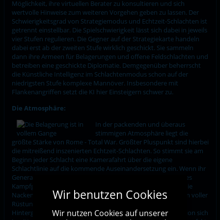
Möglichkeit, ihre virtuellen Berater zu konsultieren und sich
wertvolle Hinweise zum weiteren Vorgehen geben zu lassen. Der
Schwierigkeitsgrad von Strategiemodus und Echtzeit-Schlachten ist
getrennt einstellbar. Die Spielschwierigkeit lässt sich dabei in jeweils
vier Stufen regulieren. Die Gegner auf der Strategiekarte handeln
dabei erst ab der zweiten Stufe wirklich geschickt. Sie sammeln
dann ihre Armeen für Belagerungen und offene Feldschlachten und
betreiben eine geschickte Diplomatie. Demgegenüber beherrscht
die Künstliche Intelligenz im Schlachtenmodus schon auf der
niedrigsten Stufe komplexe Mannöver. Insbesondere mit
Flankenangriffen setzt die KI hier Einsteigern schwer zu.
Die Atmosphäre:
In der packenden und überaus
stimmigen Atmosphäre liegt die
größte Stärke von Rome - Total War. Größter Pluspunkt sind hierbei
die mitreißend inszenierten Echtzeit-Schlachten. So stimmt sie am
Beginn jeder Schlacht eine Kamerafahrt über die eigene
Schlachtlinie auf die kommende Auseinandersetzung ein. Wenn ihr
General eine pathetische Rede hält und ihre Truppen in wildes
Kampfgeschrei ausbrechen, stellen sich ihnen unweigerlich die
Wir benutzen Cookies
Nackenhaare auf. Wenn dann noch zweitausend Legionäre in voller
Rüstung in Richtung Feind marschieren, während aus dem
Wir nutzen Cookies auf unserer
Hintergrund die Artilleriegeschosse heranpfeifen, ist die Illusion sich