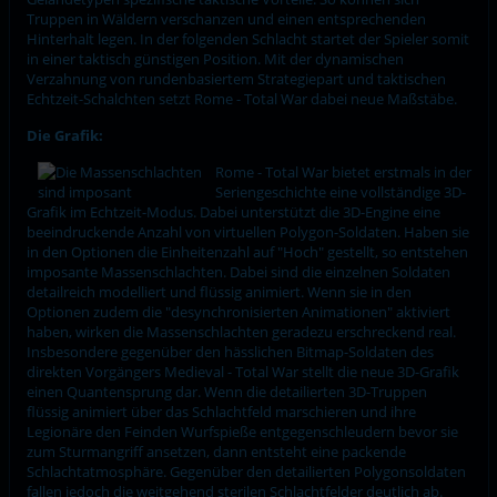
Truppen in Wäldern verschanzen und einen entsprechenden
Hinterhalt legen. In der folgenden Schlacht startet der Spieler somit
in einer taktisch günstigen Position. Mit der dynamischen
Verzahnung von rundenbasiertem Strategiepart und taktischen
Echtzeit-Schalchten setzt Rome - Total War dabei neue Maßstäbe.
Die Grafik:
Rome - Total War bietet erstmals in der
Seriengeschichte eine vollständige 3D-
Grafik im Echtzeit-Modus. Dabei unterstützt die 3D-Engine eine
beeindruckende Anzahl von virtuellen Polygon-Soldaten. Haben sie
in den Optionen die Einheitenzahl auf "Hoch" gestellt, so entstehen
imposante Massenschlachten. Dabei sind die einzelnen Soldaten
detailreich modelliert und flüssig animiert. Wenn sie in den
Optionen zudem die "desynchronisierten Animationen" aktiviert
haben, wirken die Massenschlachten geradezu erschreckend real.
Insbesondere gegenüber den hässlichen Bitmap-Soldaten des
direkten Vorgängers Medieval - Total War stellt die neue 3D-Grafik
einen Quantensprung dar. Wenn die detailierten 3D-Truppen
flüssig animiert über das Schlachtfeld marschieren und ihre
Legionäre den Feinden Wurfspieße entgegenschleudern bevor sie
zum Sturmangriff ansetzen, dann entsteht eine packende
Schlachtatmosphäre. Gegenüber den detailierten Polygonsoldaten
fallen jedoch die weitgehend sterilen Schlachtfelder deutlich ab.