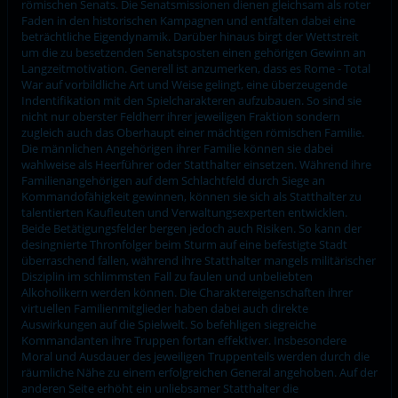
römischen Senats. Die Senatsmissionen dienen gleichsam als roter
Faden in den historischen Kampagnen und entfalten dabei eine
beträchtliche Eigendynamik. Darüber hinaus birgt der Wettstreit
um die zu besetzenden Senatsposten einen gehörigen Gewinn an
Langzeitmotivation. Generell ist anzumerken, dass es Rome - Total
War auf vorbildliche Art und Weise gelingt, eine überzeugende
Indentifikation mit den Spielcharakteren aufzubauen. So sind sie
nicht nur oberster Feldherr ihrer jeweiligen Fraktion sondern
zugleich auch das Oberhaupt einer mächtigen römischen Familie.
Die männlichen Angehörigen ihrer Familie können sie dabei
wahlweise als Heerführer oder Statthalter einsetzen. Während ihre
Familienangehörigen auf dem Schlachtfeld durch Siege an
Kommandofähigkeit gewinnen, können sie sich als Statthalter zu
talentierten Kaufleuten und Verwaltungsexperten entwicklen.
Beide Betätigungsfelder bergen jedoch auch Risiken. So kann der
desingnierte Thronfolger beim Sturm auf eine befestigte Stadt
überraschend fallen, während ihre Statthalter mangels militärischer
Disziplin im schlimmsten Fall zu faulen und unbeliebten
Alkoholikern werden können. Die Charaktereigenschaften ihrer
virtuellen Familienmitglieder haben dabei auch direkte
Auswirkungen auf die Spielwelt. So befehligen siegreiche
Kommandanten ihre Truppen fortan effektiver. Insbesondere
Moral und Ausdauer des jeweiligen Truppenteils werden durch die
räumliche Nähe zu einem erfolgreichen General angehoben. Auf der
anderen Seite erhöht ein unliebsamer Statthalter die