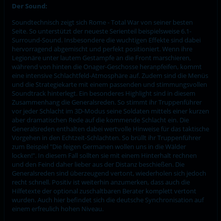
Der Sound:
Soundtechnisch zeigt sich Rome - Total War von seiner besten
Seite. So unterstützt der neueste Serienteil beispielsweise 6.1-
Surround-Sound. Insbesondere die wuchtigen Effekte sind dabei
hervorragend abgemischt und perfekt positioniert. Wenn ihre
Legionäre unter lautem Gestampfe an die Front marschieren,
während von hinten die Onager-Geschosse heranpfeifen, kommt
eine intensive Schlachtfeld-Atmosphäre auf. Zudem sind die Menüs
und die Strategiekarte mit einem passenden und stimmungsvollen
Soundtrack hinterlegt. Ein besonderes Highlight sind in diesem
Zusammenhang die Generalsreden. So stimmt ihr Truppenführer
vor jeder Schlacht im 3D-Modus seine Soldaten mittels einer kurzen
aber dramatischen Rede auf die kommende Schlacht ein. Die
Generalsreden enthalten dabei wertvolle Hinweise für das taktische
Vorgehen in den Echtzeit-Schlachten. So brüllt ihr Truppenführer
zum Beispiel "Die feigen Germanen wollen uns in die Wälder
locken!". In diesem Fall sollten sie mit einem Hinterhalt rechnen
und den Feind daher lieber aus der Distanz beschießen. Die
Generalsreden sind überzeugend vertont, wiederholen sich jedoch
recht schnell. Positiv ist weiterhin anzumerken, dass auch die
Hilfetexte der optional zuschaltbaren Berater komplett vertont
wurden. Auch hier befindet sich die deutsche Synchronisation auf
einem erfreulich hohen Niveau.