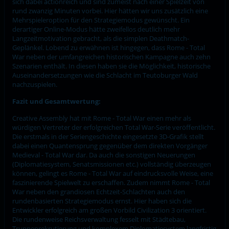
sich dabei actionreich und sind zumeist nach einer Spielzeit von
rund zwanzig Minuten vorbei. Hier hätten wir uns zusätzlich eine
Mehrspieleroption für den Strategiemodus gewünscht. Ein
derartiger Online-Modus hätte zweifellos deutlich mehr
Langzeitmotivation gebracht, als die simplen Deathmatch-
Geplänkel. Lobend zu erwähnen ist hingegen, dass Rome - Total
War neben der umfangreichen historischen Kampagne auch zehn
Szenarien enthält. In diesen haben sie die Möglichkeit, historische
Auseinandersetzungen wie die Schlacht im Teutoburger Wald
nachzuspielen.
Fazit und Gesamtwertung:
Creative Assembly hat mit Rome - Total War einen mehr als
würdigen Vertreter der erfolgreichen Total War-Serie veröffentlicht.
Die erstmals in der Seriengeschichte eingesetzte 3D-Grafik stellt
dabei einen Quantensprung gegenüber dem direkten Vorgänger
Medieval - Total War dar. Da auch die sonstigen Neuerungen
(Diplomatiesystem, Senatsmissionen etc.) vollständig überzeugen
können, gelingt es Rome - Total War auf eindrucksvolle Weise, eine
faszinierende Spielwelt zu erschaffen. Zudem nimmt Rome - Total
War neben den grandiosen Echtzeit-Schlachten auch den
rundenbasierten Strategiemodus ernst. Hier haben sich die
Entwickler erfolgreich am großen Vorbild Civilization 3 orientiert.
Die rundenweise Reichsverwaltung fesselt mit Städtebau,
Truppenrekrutierung und komplexem Diplomatiesystem langfristig