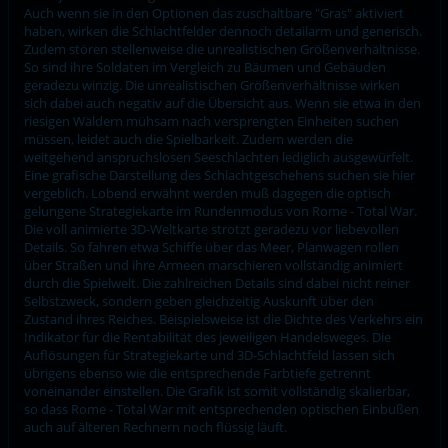
Auch wenn sie in den Optionen das zuschaltbare "Gras" aktiviert
haben, wirken die Schlachtfelder dennoch detailarm und generisch.
Zudem stören stellenweise die unrealistischen Größenverhältnisse.
So sind ihre Soldaten im Vergleich zu Bäumen und Gebäuden
geradezu winzig. Die unrealistischen Größenverhältnisse wirken
sich dabei auch negativ auf die Übersicht aus. Wenn sie etwa in den
riesigen Wäldern mühsam nach versprengten Einheiten suchen
müssen, leidet auch die Spielbarkeit. Zudem werden die
weitgehend anspruchslosen Seeschlachten lediglich ausgewürfelt.
Eine grafische Darstellung des Schlachtgeschehens suchen sie hier
vergeblich. Lobend erwähnt werden muß dagegen die optisch
gelungene Strategiekarte im Rundenmodus von Rome - Total War.
Die voll animierte 3D-Weltkarte strotzt geradezu vor liebevollen
Details. So fahren etwa Schiffe über das Meer, Planwagen rollen
über Straßen und ihre Armeen marschieren vollständig animiert
durch die Spielwelt. Die zahlreichen Details sind dabei nicht reiner
Selbstzweck, sondern geben gleichzeitig Auskunft über den
Zustand ihres Reiches. Beispielsweise ist die Dichte des Verkehrs ein
Indikator für die Rentabilität des jeweiligen Handelsweges. Die
Auflösungen für Strategiekarte und 3D-Schlachtfeld lassen sich
übrigens ebenso wie die entsprechende Farbtiefe getrennt
voneinander einstellen. Die Grafik ist somit vollständig skalierbar,
so dass Rome - Total War mit entsprechenden optischen Einbußen
auch auf älteren Rechnern noch flüssig läuft.