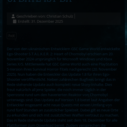
Geschrieben von:
Christian Schulz
Erstellt: 31. Dezember 2025
hot
Der von den ukrainischen Entwicklern GSC Game World entwickelte
Ego-Shooter S.T.A.L.K.E.R. 2: Heart of Chornobyl erschien am 20.
November 2024 ursprünglich für Microsoft Windows und Xbox
Series X/S. Mittlerweile hat GSC Game World auch eine PlayStation
5-Version ihres Survival Horror-Titels nachgereicht (20. November
2025). Nun haben die Entwickler das Update 1.8 für ihren Ego-
Shooter veröfffentlicht. Neben zahlreichen Bugfixes bringt das in
Rede stehende Update auch komplett neue Story-Inhalte. Dies
freut natürlich all jene Spieler, die noch immer täglich in der
Sperrzone rund um den haverierten Reaktor von Chornobyl
unterwegs sind. Das Update auf Version 1.8 bietet laut Angaben der
Entwickler insgesamt acht neue Quests mit einem Umfang von
rund fünf Stunden an zusätzlicher Spielzeit. Dabei gilt es neue Orte
zu erkunden und sich mit zusätzlichen Waffen vertraut zu machen.
Das in Rede stehende Update steht seit dem 18. Dezember für alle
Plattformen zum Download bereit. Zudem versprechen die