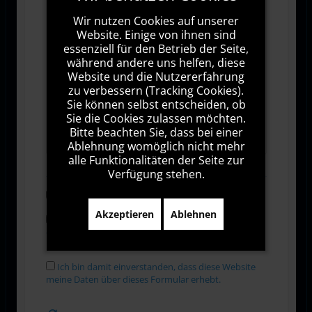
Wir nutzen Cookies auf unserer
Website. Einige von ihnen sind
essenziell für den Betrieb der Seite,
während andere uns helfen, diese
Website und die Nutzererfahrung
zu verbessern (Tracking Cookies).
Sie können selbst entscheiden, ob
Sie die Cookies zulassen möchten.
1000
Zeichen übrig
Bitte beachten Sie, dass bei einer
Ablehnung womöglich nicht mehr
alle Funktionalitäten der Seite zur
Verfügung stehen.
Abonnieren
Akzeptieren
Ablehnen
Ich stimme den Allgemeinen
Geschäftsbedingungen zu.
Ich bin damit einverstanden, dass diese Website
meine Daten über dieses Formular erhebt.