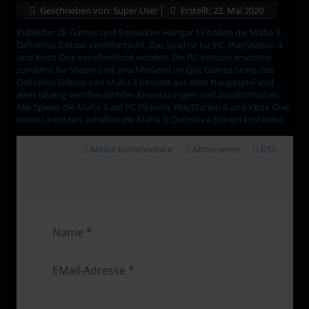
Geschrieben von:
Super User
Erstellt: 22. Mai 2020
Publisher 2K Games und Entwickler Hangar 13 haben die Mafia 3:
Definitive Edition veröffentlicht. Das Spiel ist für PC, PlayStation 4
und Xbox One veröffentlicht worden. Die PC-Version erscheint
zunächst für Steam und anschließend im Epic Games Store. Die
Definitive Edition von Mafia 3 besteht aus dem Hauptspiel und
allen bislang veröffentlichten Erweiterungen und Zusatzinhalten.
Alle Spieler die Mafia 3 auf PC (Steam), PlayStation 4 und Xbox One
bereits besitzen, erhalten die Mafia 3: Definitive Edition kostenlos.
Meine Kommentare
Abonnieren
RSS