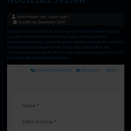
Geschrieben von:
Super User
Erstellt: 06. Dezember 2019
Rockstar Games hat die PC-Fassung von Red Dead Redemption 2
nun auch bei Steam veröffentlicht. Dabei sind sowohl eine
Internetverbindung und der Rockstar Game Launcher als auch eine
Anmeldung im Rockstar Games Social Club erforderlich. Die
normale Edition kostet 59,99 Euro. Die Special Edition geht für 74,99
Euro über den virtuellen Ladentisch.
Meine Kommentare
Abonnieren
RSS