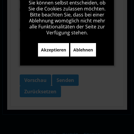
Sie können selbst entscheiden, ob
Sie die Cookies zulassen möchten.
Ich stimme den Allgemeinen
Bitte beachten Sie, dass bei einer
Geschäftsbedingungen zu.
Ablehnung womöglich nicht mehr
alle Funktionalitäten der Seite zur
Ich bin damit einverstanden, dass diese Website
Verfügung stehen.
meine Daten über dieses Formular erhebt.
Akzeptieren
Ablehnen
Vorschau
Senden
Zurücksetzen