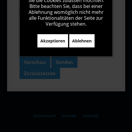
Sie die Cookies zulassen möchten.
Bitte beachten Sie, dass bei einer
Ablehnung womöglich nicht mehr
Ich bin damit einverstanden, dass diese Website
alle Funktionalitäten der Seite zur
meine Daten über dieses Formular erhebt.
Verfügung stehen.
Akzeptieren
Ablehnen
Vorschau
Senden
Zurücksetzen
Impressum
Kontakt
Sitemap