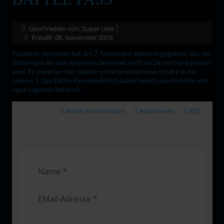
Geschrieben von:
Super User
Erstellt: 08. November 2019
Publisher Activision hat am 7. November bekannt gegeben, das der
Battle Pass für den neuesten Serienteil noch im Dezember kommen
wird. Es erwarten den Spieler umfangreiche neue Inhalte in der
Season 1. Das Battle Pass-Modell ist dabei bereits aus Fortnite und
Apex Legends bekannt.
Meine Kommentare
Abonnieren
RSS