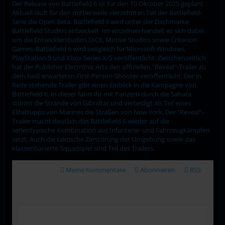
Der Release von Battlefield 6 ist für den 10.Oktober 2025 geplant.
Aktuell läuft für den mittlerweile vierzehnten Teil der Battlefield-
Serie die Open Beta. Battlefield 6 wird unter der Dachmarke
Battlefield Studios entwickelt. Im einzelnen handelt es sich dabei
um die Entwicklerstudios DICE, Motive Studios sowie Criterion
Games. Battlefield 6 wird zeitgleich für Microsoft Windows,
PlayStation 5 und Xbox Series X/S veröffentlicht. Zwischenzeitlich
hat der Publisher Electronic Arts den offiziellen "Reveal"-Trailer zu
dem heiß erwarteten First-Person-Shooter veröffentlicht. Der in
Rede stehende Trailer gibt einen Einblick in die Kampagne von
Battlefield 6. In dieser fahrt ihr mit Panzern durch die Sahara,
stürmt die Strände von Gibraltar und verteidigt als Teil eines
Elitetrupps von Marines die Straßen von New York. Der "Reveal"-
Trailer macht deutlich das Battlefield 6 wieder auf die
serientypische Kombination aus Infanterie- und Fahrzeugkämpfen
setzt. Auch die taktische Zerstörung der Umgebung sowie das
klassenbasierte Squadspiel sind Teil des Trailers.
Meine Kommentare
Abonnieren
RSS