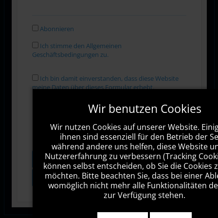
Abonnieren
Ich stimme den Allgemeinen
Geschäftsbedingungen zu.
Ich bin damit einverstanden, dass diese Website
meine Daten über dieses Formular erhebt.
Wir benutzen Cookies
Wir nutzen Cookies auf unserer Website. Eini
ihnen sind essenziell für den Betrieb der Se
während andere uns helfen, diese Website u
Nutzererfahrung zu verbessern (Tracking Cookie
Vorschau
Senden
können selbst entscheiden, ob Sie die Cookies 
möchten. Bitte beachten Sie, dass bei einer A
Zurücksetzen
womöglich nicht mehr alle Funktionalitäten de
zur Verfügung stehen.