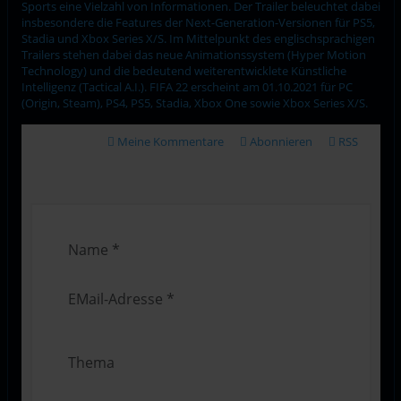
Sports eine Vielzahl von Informationen. Der Trailer beleuchtet dabei
insbesondere die Features der Next-Generation-Versionen für PS5,
Stadia und Xbox Series X/S. Im Mittelpunkt des englischsprachigen
Trailers stehen dabei das neue Animationssystem (Hyper Motion
Technology) und die bedeutend weiterentwicklete Künstliche
Intelligenz (Tactical A.I.). FIFA 22 erscheint am 01.10.2021 für PC
(Origin, Steam), PS4, PS5, Stadia, Xbox One sowie Xbox Series X/S.
Meine Kommentare
Abonnieren
RSS