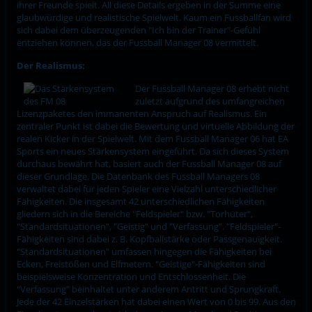
ihrer Freunde spielt. All diese Details ergeben in der Summe eine
glaubwürdige und realistische Spielwelt. Kaum ein Fussballfan wird
sich dabei dem überzeugenden "Ich bin der Trainer"-Gefühl
entziehen können, das der Fussball Manager 08 vermittelt.
Der Realismus:
Der Fussball Manager 08 erhebt nicht
zuletzt aufgrund des umfangreichen
Lizenzpaketes den immanenten Anspruch auf Realismus. Ein
zentraler Punkt ist dabei die Bewertung und virtuelle Abbildung der
realen Kicker in der Spielwelt. Mit dem Fussball Manager 06 hat EA
Sports ein neues Stärkensystem eingeführt. Da sich dieses System
durchaus bewährt hat, basiert auch der Fussball Manager 08 auf
dieser Grundlage. Die Datenbank des Fussball Managers 08
verwaltet dabei für jeden Spieler eine Vielzahl unterschiedlicher
Fähigkeiten. Die insgesamt 42 unterschiedlichen Fähigkeiten
gliedern sich in die Bereiche "Feldspieler" bzw. "Torhüter",
"Standardsituationen", "Geistig" und "Verfassung". "Feldspieler"-
Fähigkeiten sind dabei z. B. Kopfballstärke oder Passgenauigkeit.
"Standardsituationen" umfassen hingegen die Fähigkeiten bei
Ecken, Freistößen und Elfmetern. "Geistige"-Fähigkeiten sind
beispielsweise Konzentration und Entschlossenheit. Die
"Verfassung" beinhaltet unter anderem Antritt und Sprungkraft.
Jede der 42 Einzelstärken hat dabei einen Wert von 0 bis 99. Aus den