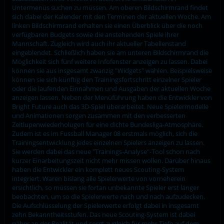
Untermenüs suchen zu müssen. Am oberen Bildschirmrand findet
sich dabei der Kalender mit den Terminen der aktuellen Woche. Am
linken Bildschirmrand erhalten sie einen Überblick über die noch
verfügbaren Budgets sowie die anstehenden Spiele ihrer
Mannschaft. Zugleich wird auch ihr aktueller Tabellenstand
eingeblendet. Schließlich haben sie am unteren Bildschirmrand die
Möglichkeit sich fünf weitere Infofenster anzeigen zu lassen. Dabei
können sie aus insgesamt zwanzig "Widgets" wählen. Beispielsweise
können sie sich künftig den Trainingsfortschritt einzelner Spieler
oder die laufenden Einnahmen und Ausgaben der aktuellen Woche
anzeigen lassen. Neben der Menüführung haben die Entwickler von
Bright Future auch das 3D-Spiel überarbeitet. Neue Spielermodelle
und Animationen sorgen zusammen mit den verbesserten
Zeitlupenwiederholugen für eine dichte Bundesliga-Atmosphäre.
Zudem ist es im Fussball Manager 08 erstmals möglich, sich die
Trainingsentwicklung jedes einzelnen Spielers anzeigen zu lassen.
Sie werden dabei das neue "Trainings-Analyse"-Tool schon nach
kurzer Einarbeitungszeit nicht mehr missen wollen. Darüber hinaus
haben die Entwickler ein komplett neues Scouting-System
integriert. Waren bislang alle Spielerwerte von vorneherein
ersichtlich, so müssen sie fortan unbekannte Spieler erst länger
beobachten, um so die Spielerwerte nach und nach aufzudecken.
Die Aufschlüsselung der Spielerwerte erfolgt dabei in insgesamt
zehn Bekanntheitsstufen. Das neue Scouting-System ist dabei
näher an der Realität und sorgt zugleich für mehr Tiefe auf dem