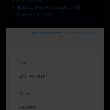
Speicher: 512 MB RAM
Grafikkarte: DirectX 9.0c kompatibel, 64 MB
Festplattenplatz: 3,5 GB
Meine Kommentare
Abonnieren
RSS