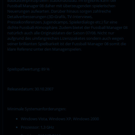
Baukastenprinzip beim Stadionausbau. Im Ergebnis kann der
Fussball Manager 08 daher mit überzeugenden spielerischen
Neuerungen aufwarten. Darüber hinaus sorgen zahlreiche
Detailverbesserungen (3D-Grafik, TV-Interviews,
Pressekonferenzen, Jugendcamps, Spielerdialoge etc.) für eine
dichte Fussball-Atmosphäre. Zudem bietet der Fussball Manager 08
natürlich auch alle Originaldaten der Saison 07/08. Nicht nur
aufgrund des umfangreichen Lizenzpaketes sondern auch wegen
seiner brillianten Spielbarkeit ist der Fussball Manager 08 somit die
klare Referenz unter den Managerspielen.
Spielspaßwertung: 89 %
Releasedatum: 30.10.2007
Minimale Systemanforderungen:
Windows Vista, Windows XP, Windows 2000
Prozessor: 1,3 GHz