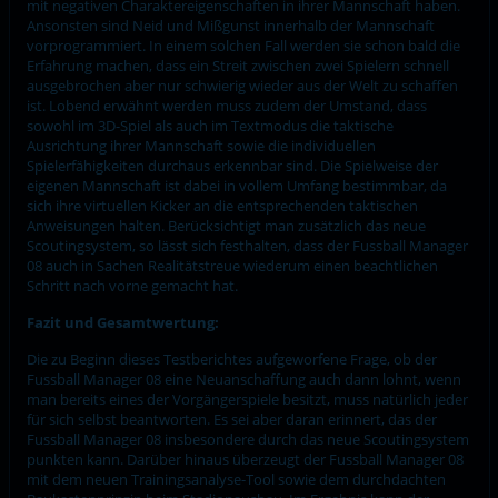
mit negativen Charaktereigenschaften in ihrer Mannschaft haben.
Ansonsten sind Neid und Mißgunst innerhalb der Mannschaft
vorprogrammiert. In einem solchen Fall werden sie schon bald die
Erfahrung machen, dass ein Streit zwischen zwei Spielern schnell
ausgebrochen aber nur schwierig wieder aus der Welt zu schaffen
ist. Lobend erwähnt werden muss zudem der Umstand, dass
sowohl im 3D-Spiel als auch im Textmodus die taktische
Ausrichtung ihrer Mannschaft sowie die individuellen
Spielerfähigkeiten durchaus erkennbar sind. Die Spielweise der
eigenen Mannschaft ist dabei in vollem Umfang bestimmbar, da
sich ihre virtuellen Kicker an die entsprechenden taktischen
Anweisungen halten. Berücksichtigt man zusätzlich das neue
Scoutingsystem, so lässt sich festhalten, dass der Fussball Manager
08 auch in Sachen Realitätstreue wiederum einen beachtlichen
Schritt nach vorne gemacht hat.
Fazit und Gesamtwertung:
Die zu Beginn dieses Testberichtes aufgeworfene Frage, ob der
Fussball Manager 08 eine Neuanschaffung auch dann lohnt, wenn
man bereits eines der Vorgängerspiele besitzt, muss natürlich jeder
für sich selbst beantworten. Es sei aber daran erinnert, das der
Fussball Manager 08 insbesondere durch das neue Scoutingsystem
punkten kann. Darüber hinaus überzeugt der Fussball Manager 08
mit dem neuen Trainingsanalyse-Tool sowie dem durchdachten