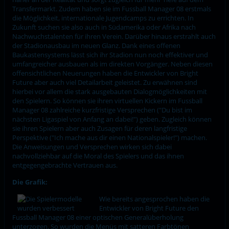
Transfermarkt. Zudem haben sie im Fussball Manager 08 erstmals
die Möglichkeit, internationale Jugendcamps zu errichten. In
Zukunft suchen sie also auch in Südamerika oder Afrika nach
Nachwuchstalenten für ihren Verein. Darüber hinaus erstrahlt auch
der Stadionausbau im neuen Glanz. Dank eines offenen
Baukastensystems lässt sich ihr Stadion nun noch effektiver und
umfangreicher ausbauen als im direkten Vorgänger. Neben diesen
offensichtlichen Neuerungen haben die Entwickler von Bright
Future aber auch viel Detailarbeit geleistet. Zu erwähnen sind
hierbei vor allem die stark ausgebauten Dialogmöglichkeiten mit
den Spielern. So können sie ihren virtuellen Kickern im Fussball
Manager 08 zahlreiche kurzfristige Versprechen ("Du bist im
nächsten Ligaspiel von Anfang an dabei!") geben. Zugleich können
sie ihren Spielern aber auch Zusagen für deren langfristige
Perspektive ("Ich mache aus dir einen Nationalspieler!") machen.
Die Anweisungen und Versprechen wirken sich dabei
nachvollziehbar auf die Moral des Spielers und das ihnen
entgegengebrachte Vertrauen aus.
Die Grafik:
Wie bereits angesprochen haben die
Entwickler von Bright Future den
Fussball Manager 08 einer optischen Generalüberholung
unterzogen. So wurden die Menüs mit satteren Farbtönen