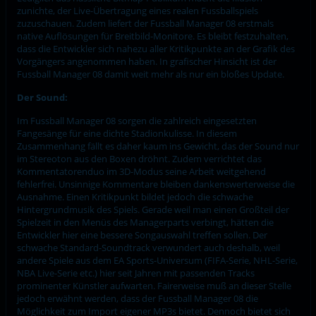
zunichte, der Live-Übertragung eines realen Fussballspiels
zuzuschauen. Zudem liefert der Fussball Manager 08 erstmals
native Auflösungen für Breitbild-Monitore. Es bleibt festzuhalten,
dass die Entwickler sich nahezu aller Kritikpunkte an der Grafik des
Vorgängers angenommen haben. In grafischer Hinsicht ist der
Fussball Manager 08 damit weit mehr als nur ein bloßes Update.
Der Sound:
Im Fussball Manager 08 sorgen die zahlreich eingesetzten
Fangesänge für eine dichte Stadionkulisse. In diesem
Zusammenhang fällt es daher kaum ins Gewicht, das der Sound nur
im Stereoton aus den Boxen dröhnt. Zudem verrichtet das
Kommentatorenduo im 3D-Modus seine Arbeit weitgehend
fehlerfrei. Unsinnige Kommentare bleiben dankenswerterweise die
Ausnahme. Einen Kritikpunkt bildet jedoch die schwache
Hintergrundmusik des Spiels. Gerade weil man einen Großteil der
Spielzeit in den Menüs des Managerparts verbingt, hätten die
Entwickler hier eine bessere Songauswahl treffen sollen. Der
schwache Standard-Soundtrack verwundert auch deshalb, weil
andere Spiele aus dem EA Sports-Universum (FIFA-Serie, NHL-Serie,
NBA Live-Serie etc.) hier seit Jahren mit passenden Tracks
prominenter Künstler aufwarten. Fairerweise muß an dieser Stelle
jedoch erwähnt werden, dass der Fussball Manager 08 die
Möglichkeit zum Import eigener MP3s bietet. Dennoch bietet sich