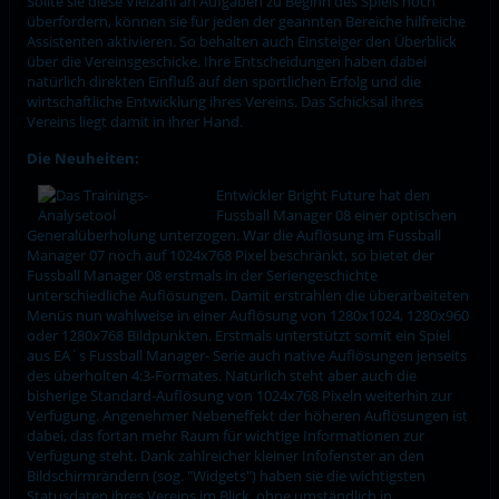
Sollte sie diese Vielzahl an Aufgaben zu Beginn des Spiels noch
überfordern, können sie für jeden der geannten Bereiche hilfreiche
Assistenten aktivieren. So behalten auch Einsteiger den Überblick
über die Vereinsgeschicke. Ihre Entscheidungen haben dabei
natürlich direkten Einfluß auf den sportlichen Erfolg und die
wirtschaftliche Entwicklung ihres Vereins. Das Schicksal ihres
Vereins liegt damit in ihrer Hand.
Die Neuheiten:
Entwickler Bright Future hat den
Fussball Manager 08 einer optischen
Generalüberholung unterzogen. War die Auflösung im Fussball
Manager 07 noch auf 1024x768 Pixel beschränkt, so bietet der
Fussball Manager 08 erstmals in der Seriengeschichte
unterschiedliche Auflösungen. Damit erstrahlen die überarbeiteten
Menüs nun wahlweise in einer Auflösung von 1280x1024, 1280x960
oder 1280x768 Bildpunkten. Erstmals unterstützt somit ein Spiel
aus EA´s Fussball Manager- Serie auch native Auflösungen jenseits
des überholten 4:3-Formates. Natürlich steht aber auch die
bisherige Standard-Auflösung von 1024x768 Pixeln weiterhin zur
Verfügung. Angenehmer Nebeneffekt der höheren Auflösungen ist
dabei, das fortan mehr Raum für wichtige Informationen zur
Verfügung steht. Dank zahlreicher kleiner Infofenster an den
Bildschirmrändern (sog. "Widgets") haben sie die wichtigsten
Statusdaten ihres Vereins im Blick, ohne umständlich in