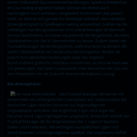
einem Teilbereich (Sponsorenverhandlungen, Spielerzufriedenheit
etc.) zu niedrig angesetzt haben, können sie diesen auch
nachträglich noch anheben. Umgekehrt funktioniert dies jedoch
nicht, so dass es sich gerade für Einsteiger anbietet, den variablen
Schierigkeitsgrad zu Spielbeginn neidrig anzusetzen. Sollten sie die
vielfältigen Handlungsoptionen im Fussball Manager 08 dennoch
einmal überfordern, so haben sie jederzeit die Möglichkeit, einzelne
Spielbereiche von der KI übernehmen zu lassen. Zudem bietet der
Fussball Manager 08 die Möglichkeit, während eines laufenden 3D-
Spiels Tatktikbefehle via Tastaturkürzel einzugeben. Wollen sie
jedoch ihre taktischen Änderungen über das ungleich
komfortablere grafische Interface vornehmen, so sind sie nach wie
vor gezwungen, das Spiel zu pausieren. Hier wünschen wir uns von
den Entwicklern für die Zukunft eine komfortablere Lösung.
Die Atmosphäre:
Der Fussball Manager 08 wartet mit
einem mehr als umfangreichen Lizenzpaket auf. Insbesondere die
deutschen Ligen sind bis hinunter zur Regionalliga mit
Originaldaten vertreten. Die englischen Ligen sind sogar bis
hinunter zur 4. Liga originalgetreu umgesetzt. Zusätzlich enthält der
Fussball Manager 08 die Originaldaten der 1. Ligen in Spanien,
Italien und Frankreich. Alle wichtigen europäischen Ligen sind
damit lizenziert und originalgetreu spielbar. Die ungeheure Vielfalt