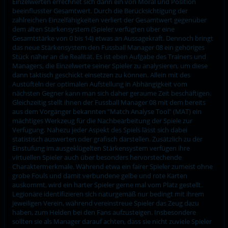
Einzelwerten errechnet sich dann ein von Moral und Position
beeinflusster Gesamtwert. Durch die Berücksichtigung der
zahlreichen Einzelfähigkeiten verliert der Gesamtwert gegenüber
dem alten Stärkensystem (Spieler verfügten über eine
Gesamtstärke von 0 bis 14) etwas an Aussagekraft. Dennoch bringt
das neue Stärkensystem den Fussball Manager 08 ein gehöriges
Stück näher an die Realität. Es ist eben Aufgabe des Trainers und
Managers, die Einzelwerte seiner Spieler zu analysieren, um diese
dann taktisch geschickt einsetzen zu können. Allein mit des
Austüfteln der optimalen Aufstellung in Abhängigkeit vom
nächsten Gegner kann man sich daher geraume Zeit beschäftigen.
Gleichzeitig stellt ihnen der Fussball Manager 08 mit dem bereits
aus dem Vorgänger bekannten "Match Analyse Tool" (MAT) ein
mächtiges Werkzeug für die Nachbearbeitung der Spiele zur
Verfügung. Nahezu jeder Aspekt des Spiels lässt sich dabei
statistisch auswerten oder grafisch darstellen. Zusätzlich zu der
Einstufung im ausgeklügelten Stärkensystem verfügen ihre
virtuellen Spieler auch über besonders hervorstechende
Charaktermerkmale. Während etwa ein fairer Spieler zumeist ohne
grobe Fouls und damit verbundene gelbe und rote Karten
auskommt, wird ein harter Spieler gerne mal vom Platz gestellt.
Legionäre identifizieren sich naturgemäß nur bedingt mit ihrem
jeweiligen Verein, während vereinstreue Spieler das Zeug dazu
haben, zum Helden bei den Fans aufzusteigen. Insbesondere
sollten sie als Manager darauf achten, dass sie nicht zuviele Spieler