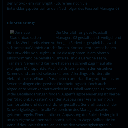
den Entwicklern von Bright Future hier noch viel
Entwicklungspotential für den Nachfolger des Fussball Manager 08.
Die Steuerung:
Die Menüführung des Fussball
Managers 08 gestaltet sich weitgehend
intuitiv. Wer bereits einen vorherigen Serienteil gespielt hat, wird
sich somit auf Anhieb zurecht finden. Konsequenterweise haben
die Entwickler von Bright Future die Klappmenüs am oberen
Bildschirmrand beibehalten. Unterteil in die Bereiche Team,
Transfers, Verein und Karriere haben sie schnell Zugriff auf alle
wichtigen Menüpunkte. Auch die Untermenüs in den einzelnen
Screens sind zumeist selbsterklärend. Allerdings erfordert die
Vielzahl an einstellbaren Parametern und Handlungsoptionen von
Serienneulingen eine gewisse Einarbeitungszeit. Doch auch
altgediente Serienkenner werden im Fussball Manager 08 immer
wider Detailänderungen finden. Augenfälligste Neuerung ist hierbei
der "Stadionbaukasten", der den Ausbau ihrer Arena nun noch
komfortabler und übersichtlicher gestaltet. Generell lässt sich der
Schwierigkeitsgrad für alle Teilbereiche des Managerdaseins
getrennt regeln. Einer nahtlosen Anpassung der Spielschwierigkeit
an das eigene Können steht somit nichts im Wege. Sollten sie im
Verlauf des Spiels feststellen, das sie den Schwierigkeitsgrad in