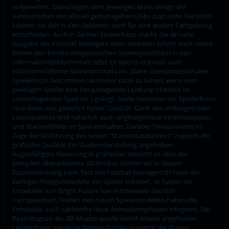
aufgewertet. Dabei liegen dem jeweiligen Menüdesign die
Vereinsfarben des aktuell gemanageten Clubs zugrunde. Natürlich
können sie sich in den Optionen auch für eine andere Farbgebung
entscheiden. Auch in Sachen Spielerfotos macht die aktuelle
Ausgabe des Fussball Managers einen weiteren Schritt nach vorne.
Neben den bereits obligatorischen Spielergesichtern in den
Informationsbildschirmen setzt EA Sports erstmals auch
bildschirmfüllende Spielerportraits ein. Diese überdimensionalen
Spielerfotos bekommen sie immer dann zu sehen, wenn dem
jeweiligen Spieler eine herausragende Leistung (Hattrick im
zurückliegenden Spiel etc.) gelingt. Beide Varianten der Spielerfotos
sind dabei von gewohnt hoher Qualität. Dank des umfangreichen
Lizenzpaketes sind natürlich auch originalgetreue Vereinswappen
und Stadionbilder im Spiel enthalten. Darüber hinaus wurde im
Zuge der Einführung des neuen "Stadionbaukastens" zugleich die
grafische Qualität der Stadiondarstellung angehoben.
Augenfälligste Neuerung in grafischer Hinsicht ist aber der
komplett überarbeitete 3D-Modus. Hatten wir in diesem
Zusammenhang beim Test des Fussball Managers 07 noch die
kantigen Polygonmodelle der Spieler kritisiert, so haben die
Entwickler von Bright Future hier mittlerweile deutlich
nachgebessert. Neben den neuen Spielermodellen haben die
Entwickler auch zahlreiche neue Animationsphasen integriert. Der
Realitätsgrad des 3D-Modus wurde damit erneut angehoben.
Lediglich das hässliche Bitmap-Publikum macht die Illusion