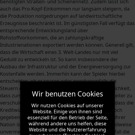
benötigten Straßen- und Schienennetz. Zudem lässt sich
auch das Pro-Kopf-Einkommen nur langsam steigern, da
die Produktion notgedrungen auf landwirtschaftliche
Erzeugnisse beschränkt ist. Im günstigsten Fall verfügt das
entsprechende Entwicklungsland über
Rohstoffvorkommen, die an zahlungskräftige
Industrienationen exportiert werden können. Generell gilt,
dass die Wirtschaft eines 3. Welt-Landes nur mit viel
Geduld zu entwickeln ist. So kann insbesondere der
Ausbau der Infrastruktur und der Energieversorgung zur
Kostenfalle werden. Immerhin kann der Spieler hierbei
entscheiden, ob er sparen oder gegebenenfalls die
Steuern erhöhen will. Alternativ verbleibt die Möglichkeit,
Wir benutzen Cookies
dass zumeist bitterarme Entwicklungsland noch weiter zu
verschulden. Vorrausetzung ist hierbei allerdings, dass die
Wir nutzen Cookies auf unserer
Kreditwürdigkeit auf dem globalen Finanzmarkt noch
Website. Einige von ihnen sind
gegeben ist. Unabhängig vom Entwicklungsstand ihrer
essenziell für den Betrieb der Seite,
während andere uns helfen, diese
Nation ist die Eskalation geopolitischer Konflikte teilweise
Website und die Nutzererfahrung
unvermeidlich. Dabei sanktioniert die UN im Regelfall die