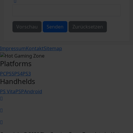
Vorschau
Senden
Zurücksetzen
Impressum
Kontakt
Sitemap
Platforms
PC
PS5
PS4
PS3
Handhelds
PS Vita
PSP
Android