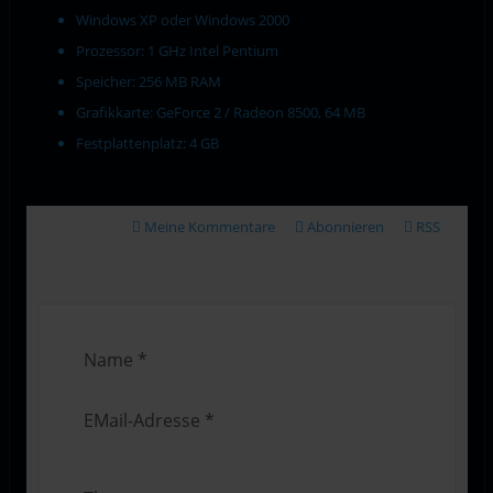
Windows XP oder Windows 2000
Prozessor: 1 GHz Intel Pentium
Speicher: 256 MB RAM
Grafikkarte: GeForce 2 / Radeon 8500, 64 MB
Festplattenplatz: 4 GB
Meine Kommentare
Abonnieren
RSS