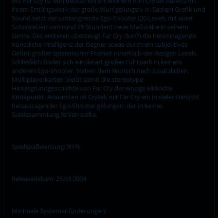
Mit Far Cry ist den deutschen Entwicklern von Crytek bereits mit
ihrem Erstlingswerk der große Wurf gelungen. In Sachen Grafik und
Sound setzt der umfangreiche Ego-Shooter (20 Levels mit einer
Solospielzeit von rund 25 Stunden) neue Maßstäbe in seinem
Genre. Des weiteren überzeugt Far Cry durch die hervorragende
Künstliche Intelligenz der Gegner sowie durch ein subjektives
Gefühl großer spielerischer Freiheit innerhalb der riesigen Levels.
Schließlich findet sich ein derart großer Fuhrpark in keinem
anderen Ego-Shooter. Neben dem Wunsch nach zusätzlichen
Multiplayerkarten bleibt somit die stereotype
Hintergrundgeschichte von Far Cry der einzige wirkliche
Kritikpunkt. Ansonsten ist Crytek mit Far Cry ein in vieler Hinsicht
herausragender Ego-Shooter gelungen, der in keiner
Spielesammlung fehlen sollte.
Spielspaßwertung: 90 %
Releasedatum: 25.03.2004
Minimale Systemanforderungen: