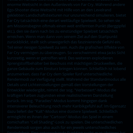
enorme Weitsicht in den Außenlevels von Far Cry. Während andere
Ego-Shooter diese Weitsicht mit Hilfe von an den Levelrand
geklebten Landschaftstexturen nur unzureichend simulieren, bietet
Far Cry tatsächlich eine derart weitläufige Spielwelt. So sehen sie
am Missionsbeginn oftmals einen weit entfernten Punkt (Berggipfel
etc.), den sie dann nach bis zu einstündiger Spielzeit tatsächlich
erreichen. Wenn man dann von seinem Ziel auf den Startpunkt
zurückblickt, stellt sich unweigerlich das faszinierende Gefühl ein,
Teil einer riesigen Spielwelt zu sein. Auch die grafischen Effekte von
Far Cry vermögen zu überzeugen. So verschwimmt etwa Jacks Sicht
kurzzeitig, wenn er getroffen wird. Des weiteren explodieren
Sprengstoffbehälter bei Beschuss mit mächtigen Druckwellen, die
ganze Gebäude zum Einsturz bringen können. Schließlich ist lobend
anzumerken, dass Far Cry dem Spieler fünf unterschiedliche
Rendermodi zur Verfügung stellt. Während der Standardmodus alle
Details und Lichteinstellungen gemäß den Vorstellungen der
Entwickler wiedergibt, nimmt der sog. "Verbessert"-Modus die
kräftigen Farben zugunsten einer realistischeren Darstellung
zurück. Im sog. "Paradies"-Modus kommt hingegen dank
intensiverer Beleuchtung noch mehr Karibikgefühl auf. Im Ggensatz
dazu liefert der "Kalt"-Modus eine düstere Spielwelt. Schließlich
ermöglicht es ihnen der "Cartoon"-Modus das Spiel in einem
comichaften "Cell Shading"-Look zu spielen. Die unterschiedlichen
Rendermodi sorgen also auch für ein jeweils unterschiedliches
Spielerlebnis. Eine entsprechende Funktion sucht man übrigens bei