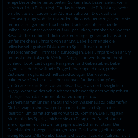
einige Besonderheiten zu bieten. So kann Jack besser zielen, wenn
er sich auf den Boden legt. Für das hochsensible Präzisionsgewehr
empfielt es sich zudem den Atem anzuhalten (Druck auf die
Leertaste). Ungewöhnlich ist zudem die Ausdaueranzeige. Wenn sie
rennen, springen oder tauchen leert sich der entsprechende
Balken. Ist er unter Wasser auf Null gesunken, ertrinken sie. Weitere
Besonderheiten hinsichtlich der Steuerung ergeben sich aus dem
umfangreichen Fuhrpark von Far Cry. Dabei können sie die
teilweise sehr großen Distanzen im Spiel oftmals nur mit
entsprechenden Hilfsmitteln zurücklegen. Der Fuhrpark von Far Cry
umfasst dabei folgende Vehikel: Buggy, Humvee, Kanonenboot,
Schlauchboot, Lastwagen, Paragleiter und Gabelstabler. Dabei
eignet sich der bewaffnete Buggy hervorragend dazu, große
Distanzen möglichst schnell zurückzulegen. Dank seines
Raketenwerfers bietet sich der Humvee für die Bekämpfung
größerer Ziele an. Er ist zudem etwas träger als der beweglichere
Buggy. Während das Schlauchboot sehr wendig aber wenig robust
ist, eignet sich das Kanonenboot vorrangig dazu,
Gegneransammlungen am Strand vom Wasser aus zu bekämpfen.
Die Lastwagen sind zwar gut gepanzert aber zu träge in der
Reaktion, um damit schnell vorwärts zu kommen. Die ruhigsten
Momente des Spiels genießen sie am Paragleiter. Dabei sind sie
allerdings ein leichtes Ziel für gegnerische Scharfschützen. Der
Gabelstapler ist wegen seiner geringen Geschwindigkeit nur von
wenig Nutzen. Alle Vehikel lassen sich sowohl aus der Außenansicht