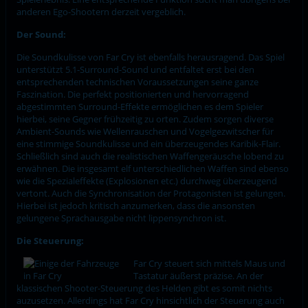
anderen Ego-Shootern derzeit vergeblich.
Der Sound:
Die Soundkulisse von Far Cry ist ebenfalls herausragend. Das Spiel
unterstützt 5.1-Surround-Sound und entfaltet erst bei den
entsprechenden technischen Voraussetzungen seine ganze
Faszination. Die perfekt positionierten und hervorragend
abgestimmten Surround-Effekte ermöglichen es dem Spieler
hierbei, seine Gegner frühzeitig zu orten. Zudem sorgen diverse
Ambient-Sounds wie Wellenrauschen und Vogelgezwitscher für
eine stimmige Soundkulisse und ein überzeugendes Karibik-Flair.
Schließlich sind auch die realistischen Waffengeräusche lobend zu
erwähnen. Die insgesamt elf unterschiedlichen Waffen sind ebenso
wie die Spezialeffekte (Explosionen etc.) durchweg überzeugend
vertont. Auch die Synchronisation der Protagonisten ist gelungen.
Hierbei ist jedoch kritisch anzumerken, dass die ansonsten
gelungene Sprachausgabe nicht lippensynchron ist.
Die Steuerung:
Far Cry steuert sich mittels Maus und
Tastatur äußerst präzise. An der
klassischen Shooter-Steuerung des Helden gibt es somit nichts
auzusetzen. Allerdings hat Far Cry hinsichtlich der Steuerung auch