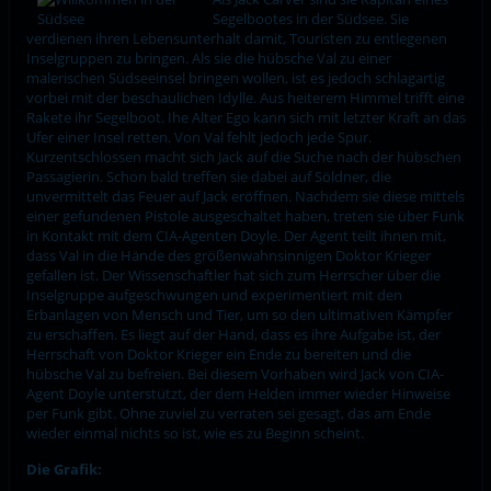
Segelbootes in der Südsee. Sie
verdienen ihren Lebensunterhalt damit, Touristen zu entlegenen
Inselgruppen zu bringen. Als sie die hübsche Val zu einer
malerischen Südseeinsel bringen wollen, ist es jedoch schlagartig
vorbei mit der beschaulichen Idylle. Aus heiterem Himmel trifft eine
Rakete ihr Segelboot. Ihe Alter Ego kann sich mit letzter Kraft an das
Ufer einer Insel retten. Von Val fehlt jedoch jede Spur.
Kurzentschlossen macht sich Jack auf die Suche nach der hübschen
Passagierin. Schon bald treffen sie dabei auf Söldner, die
unvermittelt das Feuer auf Jack eröffnen. Nachdem sie diese mittels
einer gefundenen Pistole ausgeschaltet haben, treten sie über Funk
in Kontakt mit dem CIA-Agenten Doyle. Der Agent teilt ihnen mit,
dass Val in die Hände des größenwahnsinnigen Doktor Krieger
gefallen ist. Der Wissenschaftler hat sich zum Herrscher über die
Inselgruppe aufgeschwungen und experimentiert mit den
Erbanlagen von Mensch und Tier, um so den ultimativen Kämpfer
zu erschaffen. Es liegt auf der Hand, dass es ihre Aufgabe ist, der
Herrschaft von Doktor Krieger ein Ende zu bereiten und die
hübsche Val zu befreien. Bei diesem Vorhaben wird Jack von CIA-
Agent Doyle unterstützt, der dem Helden immer wieder Hinweise
per Funk gibt. Ohne zuviel zu verraten sei gesagt, das am Ende
wieder einmal nichts so ist, wie es zu Beginn scheint.
Die Grafik: