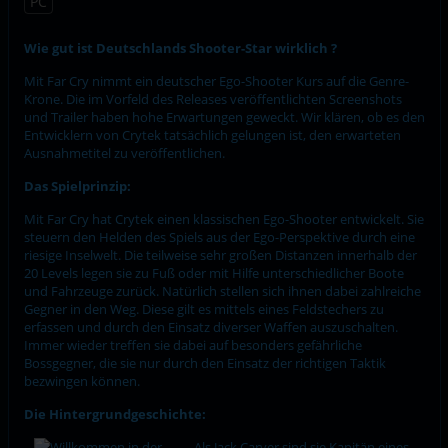
PC
Wie gut ist Deutschlands Shooter-Star wirklich ?
Mit Far Cry nimmt ein deutscher Ego-Shooter Kurs auf die Genre-
Krone. Die im Vorfeld des Releases veröffentlichten Screenshots
und Trailer haben hohe Erwartungen geweckt. Wir klären, ob es den
Entwicklern von Crytek tatsächlich gelungen ist, den erwarteten
Ausnahmetitel zu veröffentlichen.
Das Spielprinzip:
Mit Far Cry hat Crytek einen klassischen Ego-Shooter entwickelt. Sie
steuern den Helden des Spiels aus der Ego-Perspektive durch eine
riesige Inselwelt. Die teilweise sehr großen Distanzen innerhalb der
20 Levels legen sie zu Fuß oder mit Hilfe unterschiedlicher Boote
und Fahrzeuge zurück. Natürlich stellen sich ihnen dabei zahlreiche
Gegner in den Weg. Diese gilt es mittels eines Feldstechers zu
erfassen und durch den Einsatz diverser Waffen auszuschalten.
Immer wieder treffen sie dabei auf besonders gefährliche
Bossgegner, die sie nur durch den Einsatz der richtigen Taktik
bezwingen können.
Die Hintergrundgeschichte:
Als Jack Carver sind sie Kapitän eines