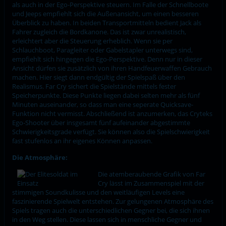
als auch in der Ego-Perspektive steuern. Im Falle der Schnellboote
und Jeeps empfiehlt sich die Außenansicht, um einen besseren
Überblick zu haben. In beiden Transportmitteln bedient Jack als
Fahrer zugleich die Bordkanone. Das ist zwar unrealistisch,
erleichtert aber die Steuerung erheblich. Wenn sie per
Schlauchboot, Paragleiter oder Gabelstapler unterwegs sind,
empfiehlt sich hingegen die Ego-Perspektive. Denn nur in dieser
Ansicht dürfen sie zusätzlich von ihren Handfeuerwaffen Gebrauch
machen. Hier siegt dann endgültig der Spielspaß über den
Realismus. Far Cry sichert die Spielstände mittels fester
Speicherpunkte. Diese Punkte liegen dabei selten mehr als fünf
Minuten auseinander, so dass man eine seperate Quicksave-
Funktion nicht vermisst. Abschließend ist anzumerken, das Cryteks
Ego-Shooter über insgesamt fünf aufeinander abgestimmte
Schwierigkeitsgrade verfügt. Sie können also die Spielschwierigkeit
fast stufenlos an ihr eigenes Können anpassen.
Die Atmosphäre:
Die atemberaubende Grafik von Far
Cry lässt im Zusammenspiel mit der
stimmigen Soundkulisse und den weitläufigen Levels eine
faszinierende Spielwelt entstehen. Zur gelungenen Atmosphäre des
Spiels tragen auch die unterschiedlichen Gegner bei, die sich ihnen
in den Weg stellen. Diese lassen sich in menschliche Gegner und