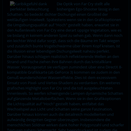
Die Optik von Far Cry stellt alle
bisherigen Ego-Shooter lässig in den
Schatten. So bedeckt dichter Dschungel einen Großteil der
weitläufigen Inselwelt. Spätestens wenn sie in den Grafikoptionen
die Umgebungsqualität auf "Hoch" gestellt haben, erwartet sie in
den Außenlevels von Far Cry eine derart üppige Vegetation, wie es
sie bislang in keinem anderen Spiel zu sehen gab. Wenn dann noch
ein leichter Wind dafür sorgt, dass sich die Bäume im Takt wiegen
und zusätzlich bunte Vogelschwärme über ihrem Kopf kreisen, ist
die Illusion einer lebendigen Dschungelwelt nahezu perfekt.
Darüber hinaus schlagen realistisch reflektierende Wellen an den
Strand und Fische ziehen ihre Bahnen durch das kristallklare
Wasser. Vorausgesetzt sie verfügen zumindest über eine DirectX 8-
kompatible Grafikkarte (ab GeForce 3) kommen sie zudem in den
Genuß wunderschöner Wassereffekte. Dies ist dem exzessivem
Einsatz von Pixel- und Vertex-Shadern zu verdanken. Ein weiteres
grafisches Highlight von Far Cry sind die toll ausgeleuchteten
Innenlevels. So werfen schwingende Lampen dynamische Schatten
auf glänzende Metalloberflächen. Wenn sie in den Grafikoptionen
die Lichtqualität auf "Hoch" gestellt haben, entfaltet das
Wechselspiel aus Licht und Schatten seine ganze Faszination.
Darüber hinaus können auch die detailreich modellierten und
aufwändig designten Gegner überzeugen. Insbesondere die
menschlichen Söldner wirken dank hoher Polygonzahl und scharfer
Texturen nahezu lebensecht. Sehr beeindruckend ist zudem die