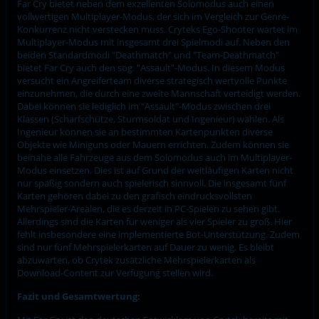
Far Cry bietet neben dem exzellenten Solomodus auch einen
vollwertigen Multiplayer-Modus, der sich im Vergleich zur Genre-
Konkurrenz nicht verstecken muss. Cryteks Ego-Shooter wartet im
Multiplayer-Modus mit insgesamt drei Spielmodi auf. Neben den
beiden Standardmodi "Deathmatch" und "Team-Deathmatch"
bietet Far Cry auch den sog. "Assault"-Modus. In diesem Modus
versucht ein Angreiferteam diverse strategisch wertvolle Punkte
einzunehmen, die durch eine zweite Mannschaft verteidigt werden.
Dabei können sie lediglich im "Assault"-Modus zwischen drei
Klassen (Scharfschütze, Sturmsoldat und Ingenieur) wählen. Als
Ingenieur können sie an bestimmten Kartenpunkten diverse
Objekte wie Miniguns oder Mauern errichten. Zudem können sie
beinahe alle Fahrzeuge aus dem Solomodus auch im Multiplayer-
Modus einsetzen. Dies ist auf Grund der weitläufigen Karten nicht
nur spaßig sondern auch spielerisch sinnvoll. Die insgesamt fünf
Karten gehören dabei zu den grafisch eindrucksvollsten
Mehrspieler-Arealen, die es derzeit in PC-Spielen zu sehen gibt.
Allerdings sind die Karten für weniger als vier Spieler zu groß. Hier
fehlt insbesondere eine implementierte Bot-Unterstützung. Zudem
sind nur fünf Mehrspielerkarten auf Dauer zu wenig. Es bleibt
abzuwarten, ob Crytek zusätzliche Mehrspielerkarten als
Download-Content zur Verfügung stellen wird.
Fazit und Gesamtwertung: