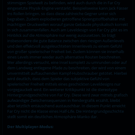
stimmigen Spielwelt zu befinden, wird auch durch die in Far Cry
eingesetzte Physik-Engine verstärkt. Beispielsweise kann Jack Fässer
ins Rollen bringen, so dass diese zahlreiche Gegner unter sich
begraben. Zudem explodieren getroffene Sprengstoffbehälter mit
mächtigen Druckwellen worauf ganze Gebäude physikalisch korrekt
in sich zusammenfallen. Auch am Leveldesign von Far Cry gibt es im
Hinblick auf die Atmosphäre nur wenig auszusetzen. So trägt
insbesondere die gute Balance zwischen den riesigen Außenlevels
und den effektvoll ausgeleuchteten Innenlevels zu einem Gefühl
von großer spielerischer Freiheit bei. Zudem können sie innerhalb
eines Levels immer wieder auch alternative Routen beschreiten.
Wer allerdings versucht, eine Insel komplett zu umrunden oder auf
dem Landweg entlegene Pfade zu beschreiten, der wird von einem
unvermittelt auftauchenden Kampf-Hubschrauber getötet. Hierbei
wird deutlich, dass dem Spieler das subjektive Gefühl von
spielerischer Freiheit mittels eines geschickten Leveldesigns nur
vorgegauckelt wird. Ein weiterer Kritikpunkt ist die stereotype
Hintergrundgeschichte von Far Cry. Diese wird zwar mittels grafisch
aufwändiger Zwischensequenzen in Rendergrafik erzählt, bleibt
aber letztlich entäuschend austauschbar. In diesem Punkt erreicht
Far Cry nicht die Klasse eines Half-Life. Die Hintergrundgeschichte
stellt somit ein deutliches Atmosphäre-Manko dar.
Der Multiplayer-Modus: