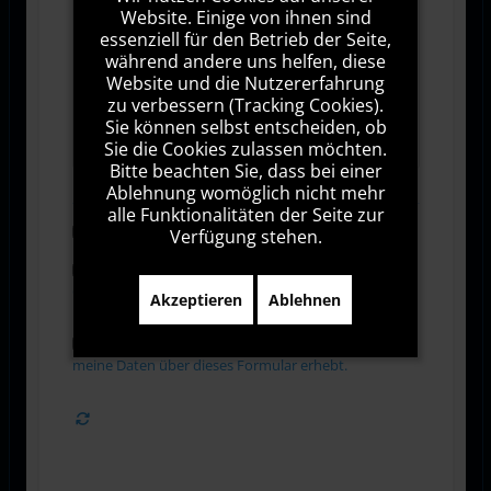
Website. Einige von ihnen sind
essenziell für den Betrieb der Seite,
während andere uns helfen, diese
Website und die Nutzererfahrung
zu verbessern (Tracking Cookies).
1000
Zeichen übrig
Sie können selbst entscheiden, ob
Sie die Cookies zulassen möchten.
Bitte beachten Sie, dass bei einer
Ablehnung womöglich nicht mehr
alle Funktionalitäten der Seite zur
Abonnieren
Verfügung stehen.
Ich stimme den Allgemeinen
Geschäftsbedingungen zu.
Akzeptieren
Ablehnen
Ich bin damit einverstanden, dass diese Website
meine Daten über dieses Formular erhebt.