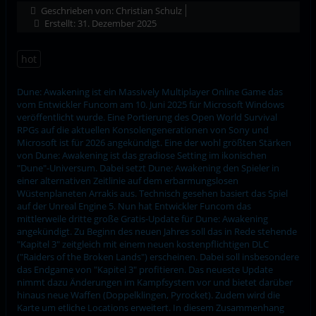
Geschrieben von:
Christian Schulz
Erstellt: 31. Dezember 2025
hot
Dune: Awakening ist ein Massively Multiplayer Online Game das
vom Entwickler Funcom am 10. Juni 2025 für Microsoft Windows
veröffentlicht wurde. Eine Portierung des Open World Survival
RPGs auf die aktuellen Konsolengenerationen von Sony und
Microsoft ist für 2026 angekündigt. Eine der wohl größten Stärken
von Dune: Awakening ist das gradiose Setting im ikonischen
"Dune"-Universum. Dabei setzt Dune: Awakening den Spieler in
einer alternativen Zeitlinie auf dem erbarmungslosen
Wüstenplaneten Arrakis aus. Technisch gesehen basiert das Spiel
auf der Unreal Engine 5. Nun hat Entwickler Funcom das
mittlerweile dritte große Gratis-Update für Dune: Awakening
angekündigt. Zu Beginn des neuen Jahres soll das in Rede stehende
"Kapitel 3" zeitgleich mit einem neuen kostenpflichtigen DLC
("Raiders of the Broken Lands") erscheinen. Dabei soll insbesondere
das Endgame von "Kapitel 3" profitieren. Das neueste Update
nimmt dazu Änderungen im Kampfsystem vor und bietet darüber
hinaus neue Waffen (Doppelklingen, Pyrocket). Zudem wird die
Karte um etliche Locations erweitert. In diesem Zusammenhang