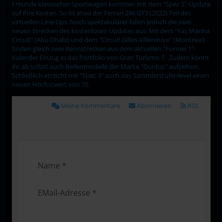
Freunde klassischer Sportwagen kommen mit dem "Spec 3"-Update
auf ihre Kosten. So ist etwa der Ferrari 296 GT3 (2022) Teil des
virtuellen Line-Ups. Noch spektakulärer fallen jedoch die zwei
neuen Strecken des kostenlosen Updates aus. Mit dem "Yas Marina
Circuit" (Abu Dhabi) und dem "Circuit Gilles-Villeneuve" (Montreal)
finden gleich zwei Rennstrecken aus dem aktuellen "Formel 1"-
Kalender Einzug in das Portfolio von Gran Turismo 7. Zudem könnt
ihr ab sofort auch Reifenmodelle der Marke "Dunlop" aufziehen.
Schließlich erreicht mit "Spec 3" auch das Sammlerstufenlevel einen
neuen Höchstwert von 70.
Meine Kommentare
Abonnieren
RSS