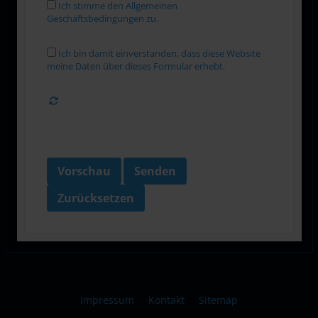
Ich stimme den Allgemeinen
Geschäftsbedingungen zu.
Ich bin damit einverstanden, dass diese Website
meine Daten über dieses Formular erhebt.
Vorschau
Senden
Zurücksetzen
Impressum
Kontakt
Sitemap