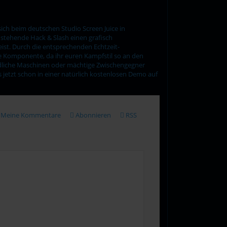
ich beim deutschen Studio Screen Juice in
stehende Hack & Slash einen grafisch
ist. Durch die entsprechenden Echtzeit-
e Komponente, da ihr euren Kampfstil so an den
ndliche Maschinen oder mächtige Zwischengegner
ls jetzt schon in einer natürlich kostenlosen Demo auf
Meine Kommentare
Abonnieren
RSS