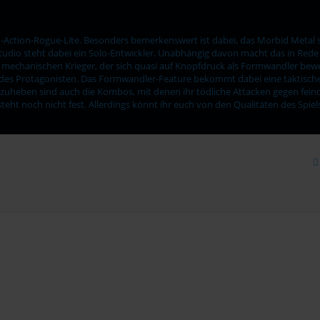
h-Action-Rogue-Lite. Besonders bemerkenswert ist dabei, das Morbid Metal s
udio steht dabei ein Solo-Entwickler. Unabhängig davon macht das in Rede 
n mechanischen Krieger, der sich quasi auf Knopfdruck als Formwandler bewe
l des Protagonisten. Das Formwandler-Feature bekommt dabei eine taktisch
zuheben sind auch die Kombos, mit denen ihr tödliche Attacken gegen fei
 steht noch nicht fest. Allerdings könnt ihr euch von den Qualitäten des Spie