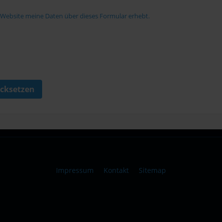
e Website meine Daten über dieses Formular erhebt.
cksetzen
Impressum
Kontakt
Sitemap