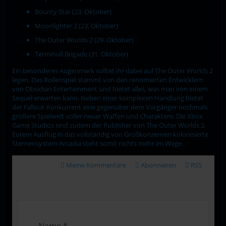
Bounty Star (23. Oktober)
Moonlighter 2 (23. Oktober)
The Outer Worlds 2 (29. Oktober)
Terminull Brigade (31. Oktober)
Ein besonderes Augenmerk solltet ihr dabei auf The Outer Worlds 2
legen. Das Rollenspiel stammt von den renomierten Entwicklern
von Obsidian Entertainment und bietet alles, was man von einem
Sequel erwarten kann. Neben einer komplexen Handlung bietet
der Fallout-Konkurrent eine gegenüber dem Vorgänger nochmals
größere Spielwelt voller neuer Waffen und Charaktere. Die Xbox
Game Studios sind zudem der Publisher von The Outer Worlds 2.
Eurem Ausflug in das vollständig von Großkonzernen kolonisierte
Sternensystem Arcadia steht somit nichts mehr im Wege.
Meine Kommentare
Abonnieren
RSS