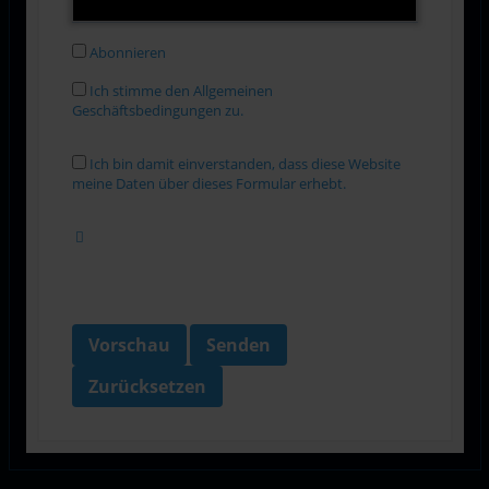
Abonnieren
Ich stimme den Allgemeinen
Geschäftsbedingungen zu.
Ich bin damit einverstanden, dass diese Website
meine Daten über dieses Formular erhebt.
Vorschau
Senden
Zurücksetzen