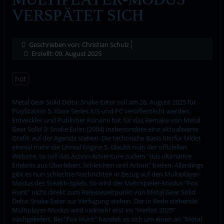
VERSPÄTET SICH
Geschrieben von:
Christian Schulz
Erstellt: 09. August 2025
hot
Metal Gear Solid Delta: Snake Eater soll am 28. August 2025 für
PlayStation 5, Xbox Series X/S und PC veröffentlicht werden.
Entwickler und Publisher Konami hat für das Remake von Metal
Gear Solid 3: Snake Eater (2004) insbesondere eine aktualisierte
Grafik auf der Agenda stehen. Die technische Basis hierfür bildet
einmal mehr die Unreal Engine 5. Glaubt man der offiziellen
Website, so soll das Action-Adventure zudem "das ultimative
Erlebnis aus Überleben, Schleichen und Action" bieten. Allerdings
gibt es nun schlechte Nachrichten in Bezug auf den Multiplayer-
Modus des Stealth-Spiels. So wird der Mehrspieler-Modus "Fox
Hunt" nicht direkt zum Releasezeitpunkt von Metal Gear Solid
Delta: Snake Eater zur Verfügung stehen. Der in Rede stehende
Multiplayer-Modus wird vielmehr erst im "Herbst 2025"
nachgeliefert. Bei "Fox Hunt" handelt es sich um einen an "Metal