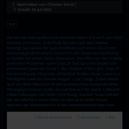
Geschrieben von:
Christian Schulz
Erstellt: 24. Juli 2025
hot
Die hybride Videospielkonsole Nintendo Switch 2 ist am 5. Juni 2025
weltweit erschienen. Anderthalb Monate nach dem Release
beseitigt das Update der Systemsoftware auf Version 20.2.0 nun
schwerwiegende Probleme hinsichtlich der Abwärtskompatibilität
zu Spielen der ersten Switch-Generation. Betroffen von den in Rede
stehenden Problemen waren über 20 Titel. Darunter fanden sich
prominente Spiele wie Portal 2, Sky: Children of the Light, Crypt of
the NecroDancer, Chronicles of the Wolf, Endless Ocean Luminous,
Northgard sowie die Titel der Dragon´s Lair Trilogy. Zudem waren
auch die SEGA-Titel G-Loc Air Battle sowie Virtua Racing betroffen.
Die angesprochenen Spiele verursachten auf der Switch 2 allesamt
Fehlermeldungen oder liefen nicht flüssig. Darüber hinaus behebt
der aktuelle Patch einen Fehler bei dem es zu einem Freeze
während der Netzwerksuche in den Interneteinstellungen kam.
Meine Kommentare
Abonnieren
RSS