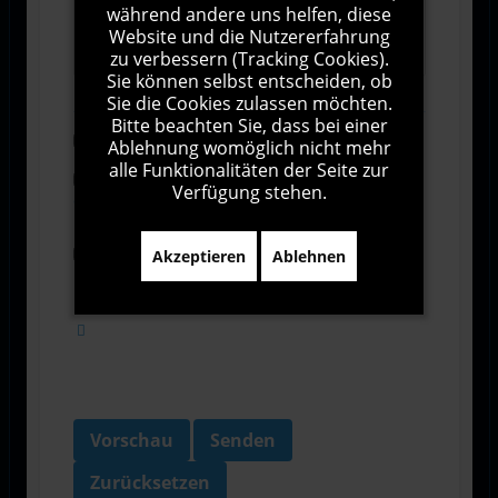
während andere uns helfen, diese
1000
Zeichen übrig
Website und die Nutzererfahrung
zu verbessern (Tracking Cookies).
Sie können selbst entscheiden, ob
Sie die Cookies zulassen möchten.
Bitte beachten Sie, dass bei einer
Abonnieren
Ablehnung womöglich nicht mehr
alle Funktionalitäten der Seite zur
Ich stimme den Allgemeinen
Verfügung stehen.
Geschäftsbedingungen zu.
Ich bin damit einverstanden, dass diese Website
Akzeptieren
Ablehnen
meine Daten über dieses Formular erhebt.
Vorschau
Senden
Zurücksetzen