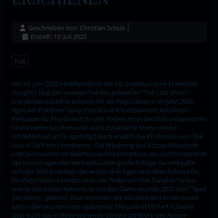
Geschrieben von:
Christian Schulz
Erstellt: 10. Juli 2025
hot
Am 19. Juni 2020 veröffentlichte der US-amerikanische Entwickler
Naughty Dog den zweiten Teil des gefeierten "The Last of Us"-
Franchises zunächst exklusiv für die PlayStation 4. Im Jahr 2024
legte der Publisher Sony Interactive Entertainment mit einem
Remaster für PlayStation 5 nach. Neben einer deutlich verbesserten
Grafik bietet das Remaster auch zusätzliche Story-Inhalte.
Schließlich ist am 3. April 2025 auch endlich die PC-Version von The
Last of Us Part II erschienen. Die Mischung aus Action-Adventure
und Survival Horror feierte sowohl bei Kritikern als auch hinsichtlich
der hervorragenden Verkaufszahlen große Erfolge. So verkaufte
sich der Titel innerhalb der ersten drei Tage nach dem Release für
die PlayStation 4 bereits über vier Millionen mal. Darüber hinaus
wurde das Action-Adventure auf den Game Awards 2020 zum "Spiel
des Jahres" gekrönt. Nun erscheint wie aus dem Nichts ein neues
und zudem kostenloses Update für The Last of Us Part II. Dabei
lässt euch das in Rede stehende Update die Story des Action-