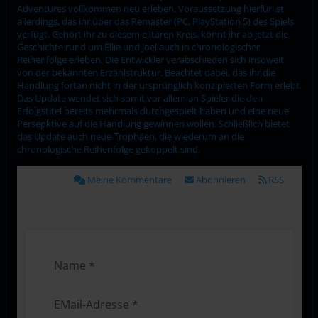
Adventures vollkommen neu erleben. Voraussetzung hierfür ist
allerdings, das ihr über das Remaster (PC, PlayStation 5) des Spiels
verfügt. Gehört ihr zu diesem elitären Kreis, könnt ihr ab jetzt die
Geschichte rund um Ellie und Joel auch in chronologischer
Reihenfolge erleben. Die Entwickler verabschieden sich insoweit
von der bekannten Erzählstruktur. Beachtet dabei, das ihr die
Handlung fortan nicht in der ursprünglich konzipierten Form erlebt.
Das Update wendet sich somit vor allem an Spieler die den
Erfolgstitel bereits mehrmals durchgespielt haben und eine neue
Persepktive auf die Handlung gewinnen wollen. Schließlich bietet
das Update auch neue Trophäen, die wiederum an die
chronologische Reihenfolge gekoppelt sind.
Meine Kommentare
Abonnieren
RSS