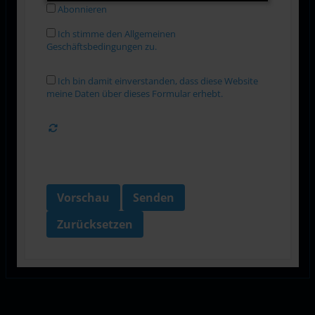
Abonnieren
Ich stimme den Allgemeinen
Geschäftsbedingungen zu.
Ich bin damit einverstanden, dass diese Website
meine Daten über dieses Formular erhebt.
Vorschau
Senden
Zurücksetzen