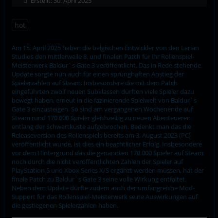
Erstellt: 30. April 2025
hot
Am 15. April 2025 haben die belgischen Entwickler von den Larian
Studios den mittlerweile 8. und finalen Patch für ihr Rollenspiel-
Meisterwerk Baldur´s Gate 3 veröffentlicht. Das in Rede stehende
Update sorgte nun auch für einen sprunghaften Anstieg der
Spielerzahlen auf Steam. Insbesondere die mit dem Patch
eingeführten zwölf neuen Subklassen dürften viele Spieler dazu
bewegt haben, erneut in die fazinierende Spielwelt von Baldur´s
Gate 3 einzusteigen. So sind am vergangenen Wochenende auf
Steam rund 170.000 Spieler gleichzeitig zu neuen Abenteueren
entlang der Schwertküste aufgebrochen. Bedenkt man das die
Releaseversion des Rollenspiels bereits am 3. August 2023 (PC)
veröffentlicht wurde, ist dies ein beachtlicher Erfolg. Insbesondere
vor dem Hintergrund das die genannten 170.000 Spieler auf Steam
noch durch die nicht veröffentlichten Zahlen der Spieler auf
PlayStation 5 und Xbox Series X/S ergänzt werden müssen, hat der
finale Patch zu Baldur´s Gate 3 seine volle Wirkung entfaltet.
Neben dem Update dürfte zudem auch der umfangreiche Mod-
Support für das Rollenspiel-Meisterwerk seine Auswirkungen auf
die gestiegenen Spielerzahlen haben.