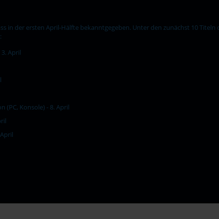
s in der ersten April-Hälfte bekanntgegeben. Unter den zunächst 10 Titeln d
:
3. April
l
n (PC, Konsole) - 8. April
ril
April