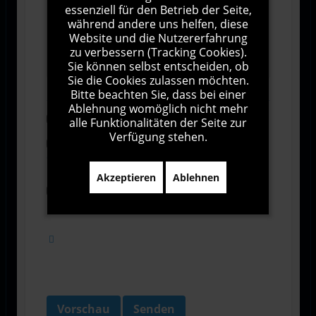
essenziell für den Betrieb der Seite,
während andere uns helfen, diese
Website und die Nutzererfahrung
1000
Zeichen übrig
zu verbessern (Tracking Cookies).
Sie können selbst entscheiden, ob
Sie die Cookies zulassen möchten.
Bitte beachten Sie, dass bei einer
Ablehnung womöglich nicht mehr
Abonnieren
alle Funktionalitäten der Seite zur
Verfügung stehen.
Ich stimme den Allgemeinen
Geschäftsbedingungen zu.
Akzeptieren
Ablehnen
Ich bin damit einverstanden, dass diese Website
meine Daten über dieses Formular erhebt.
Vorschau
Senden