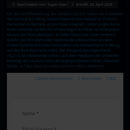
Geschrieben von:
Super User
Erstellt: 20. April 2024
Mit der Veröffentlichung des Updates v0.2.0.6. haben die Entwickler
des Survival & Crafting-Games Palworld eine Vielzahl an Content-
Elementen in das Early-Access-Spiel integriert. Leider sorgte das in
Rede stehende Update für schwerwiegende Fehler im Multiplayer-
Modus von Xbox-Besitzern. So liefen Xbox-User unter anderem
Gefahr, das ihre wertvollen Spielstände unbrauchbar worden.
Zudem funktionierte das Freischalten von Achievements in Bezug
auf den Raid-Boss nicht mehr. Der dringend benötigte Patch
v0.2.1.0. ist mittlerweile online. Laut dem Feedback der Entwickler
beseitigt der neueste Patch die angesprochenen Fehler. Palworld-
Spieler auf den Xbox-Konsolen können mitihn aufatmen.
Meine Kommentare
Abonnieren
RSS