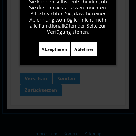
Sie können selbst entscheiden, ob
Sie die Cookies zulassen möchten.
Ich stimme den Allgemeinen
Bitte beachten Sie, dass bei einer
Geschäftsbedingungen zu.
Ablehnung womöglich nicht mehr
alle Funktionalitäten der Seite zur
Ich bin damit einverstanden, dass diese Website
Verfügung stehen.
meine Daten über dieses Formular erhebt.
Akzeptieren
Ablehnen
Vorschau
Senden
Zurücksetzen
Impressum
Kontakt
Sitemap