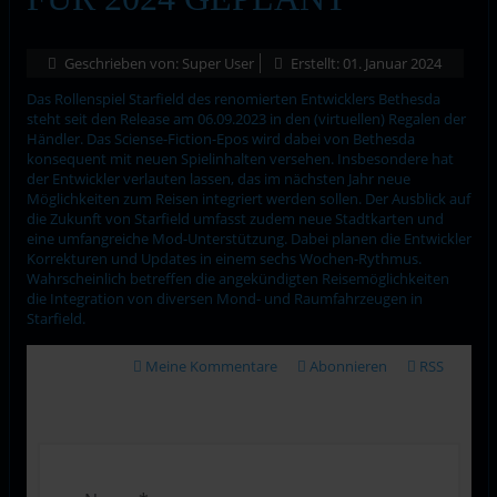
Geschrieben von:
Super User
Erstellt: 01. Januar 2024
Das Rollenspiel Starfield des renomierten Entwicklers Bethesda
steht seit den Release am 06.09.2023 in den (virtuellen) Regalen der
Händler. Das Sciense-Fiction-Epos wird dabei von Bethesda
konsequent mit neuen Spielinhalten versehen. Insbesondere hat
der Entwickler verlauten lassen, das im nächsten Jahr neue
Möglichkeiten zum Reisen integriert werden sollen. Der Ausblick auf
die Zukunft von Starfield umfasst zudem neue Stadtkarten und
eine umfangreiche Mod-Unterstützung. Dabei planen die Entwickler
Korrekturen und Updates in einem sechs Wochen-Rythmus.
Wahrscheinlich betreffen die angekündigten Reisemöglichkeiten
die Integration von diversen Mond- und Raumfahrzeugen in
Starfield.
Meine Kommentare
Abonnieren
RSS