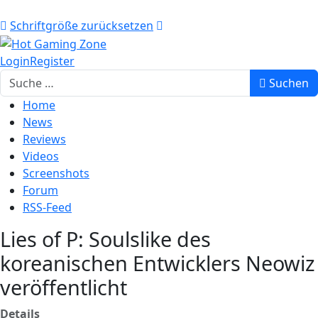
Schriftgröße zurücksetzen
Login
Register
Suchen
Suchen
Home
News
Reviews
Videos
Screenshots
Forum
RSS-Feed
Lies of P: Soulslike des
koreanischen Entwicklers Neowiz
veröffentlicht
Details