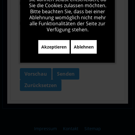
Ich stimme den Allgemeinen
Sie die Cookies zulassen möchten.
Geschäftsbedingungen zu.
Bitte beachten Sie, dass bei einer
Ablehnung womöglich nicht mehr
alle Funktionalitäten der Seite zur
Ich bin damit einverstanden, dass diese Website
Verfügung stehen.
meine Daten über dieses Formular erhebt.
Akzeptieren
Ablehnen
Vorschau
Senden
Zurücksetzen
Impressum
Kontakt
Sitemap