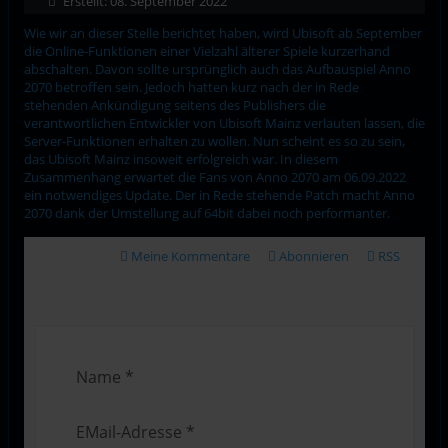
Erstellt: 08. September 2022
Wie wir an dieser Stelle berichtet haben, wird Ubisoft ab September
die Online-Funktionen einer Vielzahl älterer Spiele kurzerhand
abschalten. Davon sollte ursprünglich auch das Aufbauspiel Anno
2070 betroffen sein. Jedoch hatten kurz nach der in Rede
stehenden Ankündigung seitens des Publishers die
verantwortlichen Entwickler von Ubisoft Mainz verlauten lassen, die
Server-Funktionen erhalten zu wollen. Nun scheint es so zu sein,
das Ubisoft Mainz insoweit erfolgreich war. In diesem
Zusammenhang erwartet die Fans von Anno 2070 am 06.09.2022
ein notwendiges Update. Der in Rede stehende Patch macht Anno
2070 dank der Umstellung auf 64bit dabei noch performanter.
Meine Kommentare
Abonnieren
RSS