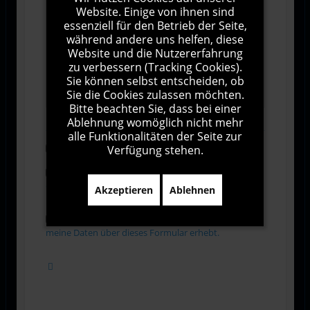
Website. Einige von ihnen sind
essenziell für den Betrieb der Seite,
während andere uns helfen, diese
Website und die Nutzererfahrung
zu verbessern (Tracking Cookies).
1000
Zeichen übrig
Sie können selbst entscheiden, ob
Sie die Cookies zulassen möchten.
Bitte beachten Sie, dass bei einer
Ablehnung womöglich nicht mehr
alle Funktionalitäten der Seite zur
Verfügung stehen.
Abonnieren
Ich stimme den Allgemeinen
Geschäftsbedingungen zu.
Akzeptieren
Ablehnen
Ich bin damit einverstanden, dass diese Website
meine Daten über dieses Formular erhebt.