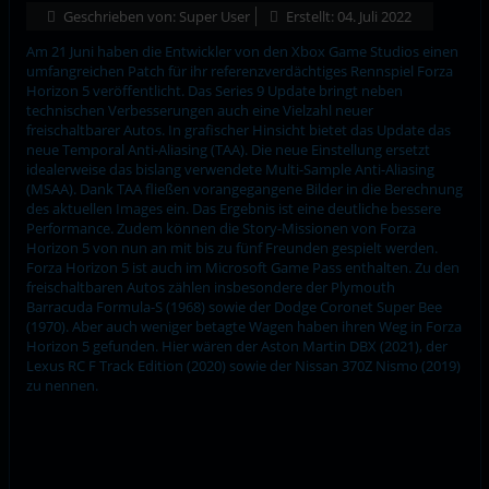
Geschrieben von:
Super User
Erstellt: 04. Juli 2022
Am 21 Juni haben die Entwickler von den Xbox Game Studios einen
umfangreichen Patch für ihr referenzverdächtiges Rennspiel Forza
Horizon 5 veröffentlicht. Das Series 9 Update bringt neben
technischen Verbesserungen auch eine Vielzahl neuer
freischaltbarer Autos. In grafischer Hinsicht bietet das Update das
neue Temporal Anti-Aliasing (TAA). Die neue Einstellung ersetzt
idealerweise das bislang verwendete Multi-Sample Anti-Aliasing
(MSAA). Dank TAA fließen vorangegangene Bilder in die Berechnung
des aktuellen Images ein. Das Ergebnis ist eine deutliche bessere
Performance. Zudem können die Story-Missionen von Forza
Horizon 5 von nun an mit bis zu fünf Freunden gespielt werden.
Forza Horizon 5 ist auch im Microsoft Game Pass enthalten. Zu den
freischaltbaren Autos zählen insbesondere der Plymouth
Barracuda Formula-S (1968) sowie der Dodge Coronet Super Bee
(1970). Aber auch weniger betagte Wagen haben ihren Weg in Forza
Horizon 5 gefunden. Hier wären der Aston Martin DBX (2021), der
Lexus RC F Track Edition (2020) sowie der Nissan 370Z Nismo (2019)
zu nennen.