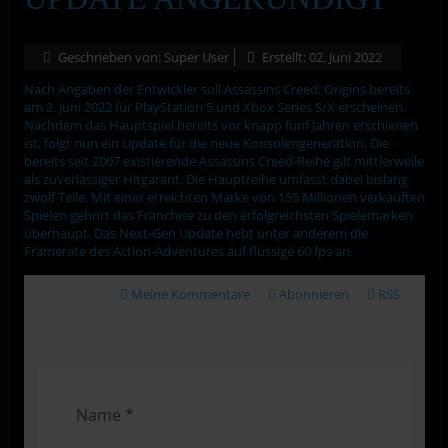
Geschrieben von:
Super User
Erstellt: 02. Juni 2022
Nach Angaben der Entwickler soll Assassins Creed: Origins bereits
am 2. Juni 2022 für PlayStation 5 und Xbox Series S/X erscheinen.
Nachdem das Hauptspiel bereits vor knapp fünf Jahren erschienen
ist, folgt nun ein Update für die neue Konsolengeneration. Die
bereits seit 2007 existierende Assassins Creed-Reihe gilt mittlerweile
als zuverlässiger Hitgarant. Die Hauptreihe umfasst dabei bislang
zwölf Teile. Mit einer erreichten Marke von 155 Millionen verkauften
Spielen gehört das Franchise zu den erfolgreichsten Spielemarken
überhaupt. Das Next-Gen Update hebt unter anderem die
Framerate des Action-Adventures auf flüssige 60 fps an.
Meine Kommentare
Abonnieren
RSS