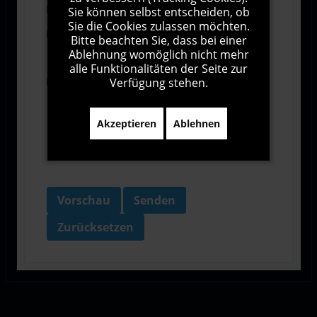
Abonnieren
Sie können selbst entscheiden, ob
Sie die Cookies zulassen möchten.
Ich stimme den Allgemeinen
Bitte beachten Sie, dass bei einer
Geschäftsbedingungen zu.
Ablehnung womöglich nicht mehr
alle Funktionalitäten der Seite zur
Verfügung stehen.
Ich bin damit einverstanden, dass diese Website
meine Daten über dieses Formular erhebt.
Akzeptieren
Ablehnen
Vorschau
Senden
Zurücksetzen