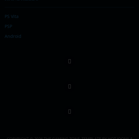
PS Vita
PSP
Android
COPYRIGHT © 2026 THE GAMING ZONE. TEMPLATE BY HOT JOOMLA