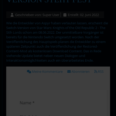
Geschrieben von:
Super User
Erstellt: 02. Juni 2022
Wie die Entwickler von Aspyr haben verlauten lassen, erscheint die
Switch-Version von Star Wars: Knights of the Old Republic 2 - The
Sith Lords schon am 08.06.2022. Der unmittelbare Vorgänger ist
bereits für die Nintendo Switch umgesetzt worden. Nach der
Veröffentlichung des Hauptspiels planen die Entwickler zu einem
späteren Zeitpunkt auch die Veröffentlichung der Restored-
Content-Mod als kostenlosen Download Content. Das in Rede
stehende Update bietet neben neuen Dialogen und
Interaktionsmöglichkeiten auch ein überarbeitetes Ende.
Meine Kommentare
Abonnieren
RSS