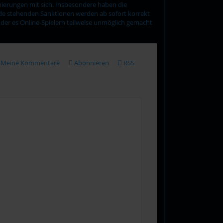
mierungen mit sich. Insbesondere haben die
Rede stehenden Sanktionen werden ab sofort korrekt
 der es Online-Spielern teilweise unmöglich gemacht
Meine Kommentare
Abonnieren
RSS