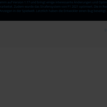
gramm auf Version 1.17 und bringt einige interessante Änderungen und Opti
berarbeitet. Zudem wurde das Strafensystem von F1 2021 optimiert. Die in 
eigen in der Spielwelt. Letztlich haben die Entwickler einen Bug beseitigt,