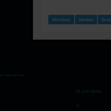
Vorschau
Senden
Zurü
PLATFORMS
PC