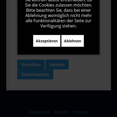
Ich stimme den Allgemeinen
Sie die Cookies zulassen möchten.
Geschäftsbedingungen zu.
Bitte beachten Sie, dass bei einer
Ablehnung womöglich nicht mehr
alle Funktionalitäten der Seite zur
Ich bin damit einverstanden, dass diese Website
Verfügung stehen.
meine Daten über dieses Formular erhebt.
Akzeptieren
Ablehnen
Vorschau
Senden
Zurücksetzen
Impressum
Kontakt
Sitemap