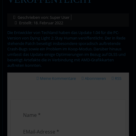
Geschrieben von:
Super User
Erstellt: 18. Februar 2022
Die Entwickler von Techland haben das Update 1.04 für die PC-
Version von Dying Light 2: Stay Human veröffentlicht. Der in Rede
stehende Patch beseitigt insbesondere sporadisch auftretende
Crash-Bugs sowie ein Problem im Koop-Modus. Darüber hinaus
umfasst das Update einige Optimierungen im Bezug auf DLSS und
beseitigt Artefakte die in Verbindung mit AMD-Grafikkarten
auftreten konnten.
Meine Kommentare
Abonnieren
RSS