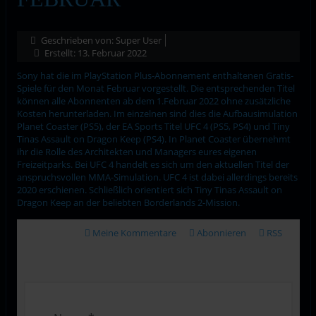
Geschrieben von:
Super User
Erstellt: 13. Februar 2022
Sony hat die im PlayStation Plus-Abonnement enthaltenen Gratis-
Spiele für den Monat Februar vorgestellt. Die entsprechenden Titel
können alle Abonnenten ab dem 1.Februar 2022 ohne zusätzliche
Kosten herunterladen. Im einzelnen sind dies die Aufbausimulation
Planet Coaster (PS5), der EA Sports Titel UFC 4 (PS5, PS4) und Tiny
Tinas Assault on Dragon Keep (PS4). In Planet Coaster übernehmt
ihr die Rolle des Architekten und Managers eures eigenen
Freizeitparks. Bei UFC 4 handelt es sich um den aktuellen Titel der
anspruchsvollen MMA-Simulation. UFC 4 ist dabei allerdings bereits
2020 erschienen. Schließlich orientiert sich Tiny Tinas Assault on
Dragon Keep an der beliebten Borderlands 2-Mission.
Meine Kommentare
Abonnieren
RSS