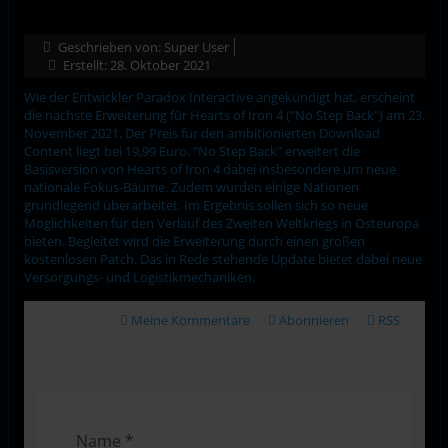
Geschrieben von:
Super User
Erstellt: 28. Oktober 2021
Wie der Entwickler Paradox Interactive angekündigt hat, erscheint
die nächste Erweiterung für Hearts of Iron 4 ("No Step Back") am 23.
November 2021. Der Preis für den ambitionierten Download
Content liegt bei 19,99 Euro. "No Step Back" erweitert die
Basisversion von Hearts of Iron 4 dabei insbesondere um neue
nationale Fokus-Bäume. Zudem wurden einige Nationen
grundlegend überarbeitet. Im Ergebnis sollen sich so neue
Möglichkeiten für den Verlauf des Zweiten Weltkriegs in Osteuropa
bieten. Begleitet wird die Erweiterung durch einen großen
kostenlosen Patch. Das in Rede stehende Update bietet dabei neue
Versorgungs- und Logistikmechaniken.
Meine Kommentare
Abonnieren
RSS