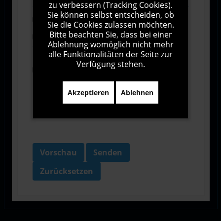
zu verbessern (Tracking Cookies).
Sie können selbst entscheiden, ob
Abonnieren
Sie die Cookies zulassen möchten.
Bitte beachten Sie, dass bei einer
Ich stimme den Allgemeinen
Ablehnung womöglich nicht mehr
Geschäftsbedingungen zu.
alle Funktionalitäten der Seite zur
Verfügung stehen.
Ich bin damit einverstanden, dass diese Website
meine Daten über dieses Formular erhebt.
Akzeptieren
Ablehnen
Vorschau
Senden
Zurücksetzen