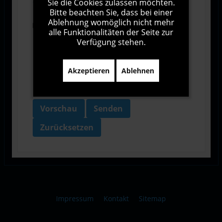
Sie die Cookies zulassen möchten.
Geschäftsbedingungen zu.
Bitte beachten Sie, dass bei einer
Ablehnung womöglich nicht mehr
Ich bin damit einverstanden, dass diese Website
alle Funktionalitäten der Seite zur
meine Daten über dieses Formular erhebt.
Verfügung stehen.
Akzeptieren
Ablehnen
Vorschau
Senden
Zurücksetzen
Impressum
Kontakt
Sitemap