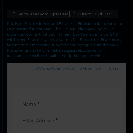
Geschrieben von:
Super User
Erstellt: 10. Juli 2021
Publisher Electronic Arts und Entwickler BioWare haben eine neue
Erweiterung für Star Wars: The Old Republic angekündigt. Der
Download Content mit dem Namen "Das Vermächtnis der Sith"
wird gegen Ende des Jahres erwartet. Der Release der Erweiterung
kommt somit rechtzeitig zum zehnjähringen Jubiläum des MMO.
Publisher und Entwickler haben zugesichert, das es im
Jubiläumsjahr weitere Inhalte und Updates geben wird.
Meine Kommentare
Abonnieren
RSS