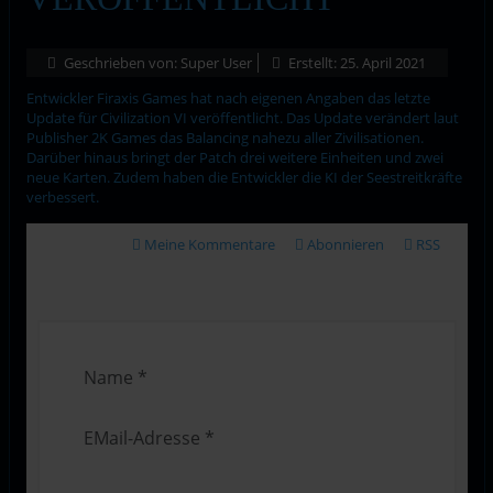
Geschrieben von:
Super User
Erstellt: 25. April 2021
Entwickler Firaxis Games hat nach eigenen Angaben das letzte
Update für Civilization VI veröffentlicht. Das Update verändert laut
Publisher 2K Games das Balancing nahezu aller Zivilisationen.
Darüber hinaus bringt der Patch drei weitere Einheiten und zwei
neue Karten. Zudem haben die Entwickler die KI der Seestreitkräfte
verbessert.
Meine Kommentare
Abonnieren
RSS