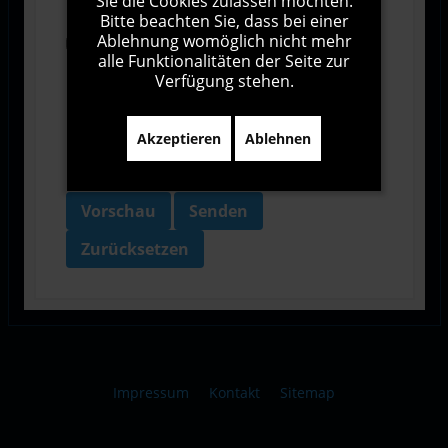
Sie die Cookies zulassen möchten.
Bitte beachten Sie, dass bei einer
Ablehnung womöglich nicht mehr
Ich bin damit einverstanden, dass diese Website
alle Funktionalitäten der Seite zur
meine Daten über dieses Formular erhebt.
Verfügung stehen.
Akzeptieren
Ablehnen
Vorschau
Senden
Zurücksetzen
Impressum
Kontakt
Sitemap