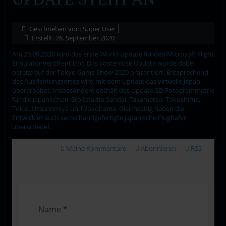
Geschrieben von:
Super User
Erstellt: 26. September 2020
Am 29.09.2020 wird das erste World-Update für den Microsoft Flight
Simulator veröffentlicht. Das kostenlose Update wurde dabei
bereits auf der Tokyo Game Show 2020 präsentiert. Entsprechend
des Ausrichtungsortes wird mit dem Update das virtuelle Japan
überarbeitet. Insbesondere enthält das Update 3D-Fotogrammetrie
für die japanischen Großstädte Sendai, Takamatsu, Tokushima,
Tokio, Utsunomiya und Yokohama. Gleichzeitig haben die
Entwickler auch sechs handgefertigte japanische Flughäfen
überarbeitet.
Meine Kommentare
Abonnieren
RSS