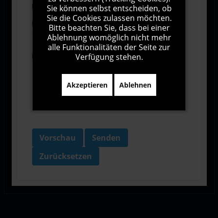
Abonnieren
Sie können selbst entscheiden, ob
Sie die Cookies zulassen möchten.
Ich stimme den Allgemeinen
Bitte beachten Sie, dass bei einer
Geschäftsbedingungen zu.
Ablehnung womöglich nicht mehr
alle Funktionalitäten der Seite zur
Verfügung stehen.
Ich bin damit einverstanden, dass diese Website
meine Daten über dieses Formular erhebt.
Akzeptieren
Ablehnen
Vorschau
Senden
Zurücksetzen