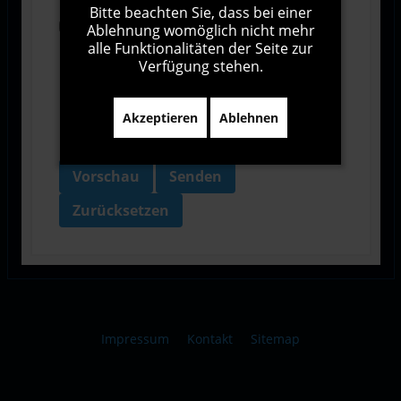
Bitte beachten Sie, dass bei einer
Ich bin damit einverstanden, dass diese Website
Ablehnung womöglich nicht mehr
meine Daten über dieses Formular erhebt.
alle Funktionalitäten der Seite zur
Verfügung stehen.
Akzeptieren
Ablehnen
Vorschau
Senden
Zurücksetzen
Impressum
Kontakt
Sitemap