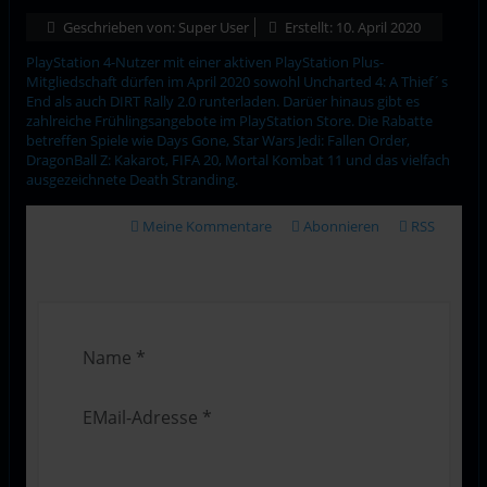
Geschrieben von:
Super User
Erstellt: 10. April 2020
PlayStation 4-Nutzer mit einer aktiven PlayStation Plus-
Mitgliedschaft dürfen im April 2020 sowohl Uncharted 4: A Thief´s
End als auch DIRT Rally 2.0 runterladen. Darüer hinaus gibt es
zahlreiche Frühlingsangebote im PlayStation Store. Die Rabatte
betreffen Spiele wie Days Gone, Star Wars Jedi: Fallen Order,
DragonBall Z: Kakarot, FIFA 20, Mortal Kombat 11 und das vielfach
ausgezeichnete Death Stranding.
Meine Kommentare
Abonnieren
RSS