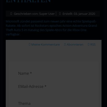
Geschrieben von:
Super User
Erstellt: 03. Januar 2020
Microsoft zündet passend zum neuen Jahr eine echte Spielspaß-
Rakete. Ab sofort ist Rockstars episches Action-Adventure Grand
Theft Auto 5 im Katalog des Spiele-Abos für die Xbox One
verfügbar.
Meine Kommentare
Abonnieren
RSS