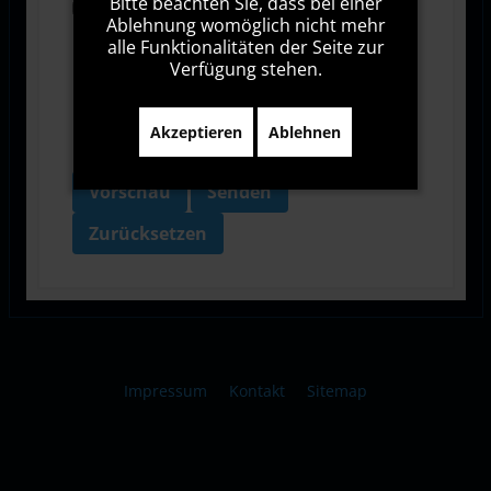
Bitte beachten Sie, dass bei einer
Ich bin damit einverstanden, dass diese Website
Ablehnung womöglich nicht mehr
meine Daten über dieses Formular erhebt.
alle Funktionalitäten der Seite zur
Verfügung stehen.
Akzeptieren
Ablehnen
Vorschau
Senden
Zurücksetzen
Impressum
Kontakt
Sitemap