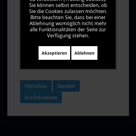
Abonnieren
Sie können selbst entscheiden, ob
Sie die Cookies zulassen möchten.
Ich stimme den Allgemeinen
Bitte beachten Sie, dass bei einer
Geschäftsbedingungen zu.
Ablehnung womöglich nicht mehr
alle Funktionalitäten der Seite zur
Verfügung stehen.
Ich bin damit einverstanden, dass diese Website
meine Daten über dieses Formular erhebt.
Akzeptieren
Ablehnen
Vorschau
Senden
Zurücksetzen