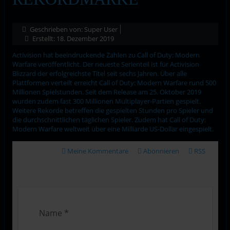
Geschrieben von:
Super User
Erstellt: 18. Dezember 2019
Activision hat beeindruckende Zahlen zu Call of Duty: Modern
Warfare veröffentlicht. Der neueste Serienteil ist für Activision
Blizzard der erfolgreichste Titel seit sechs Jahren. Über alle
Plattformen verteilt erreicht Call of Duty: Modern Warfare rund 500
Millionen Spielstunden. Seit dem Release am 25. Oktober 2019
wurden zudem fast 300 Millionen Multiplayer-Partien gespielt.
Weitere Rekorde betreffen die gespielten Stunden pro Spieler und
die durchschnittlichen täglichen Spieler. Zudem hat Call of Duty:
Modern Warfare weltweit über eine Milliarde US-Dollar eingespielt.
Meine Kommentare
Abonnieren
RSS